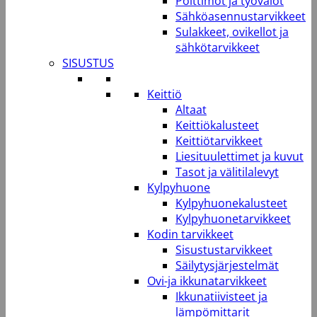
Polttimot ja työvalot
Sähköasennustarvikkeet
Sulakkeet, ovikellot ja
sähkötarvikkeet
SISUSTUS
Keittiö
Altaat
Keittiökalusteet
Keittiötarvikkeet
Liesituulettimet ja kuvut
Tasot ja välitilalevyt
Kylpyhuone
Kylpyhuonekalusteet
Kylpyhuonetarvikkeet
Kodin tarvikkeet
Sisustustarvikkeet
Säilytysjärjestelmät
Ovi-ja ikkunatarvikkeet
Ikkunatiivisteet ja
lämpömittarit