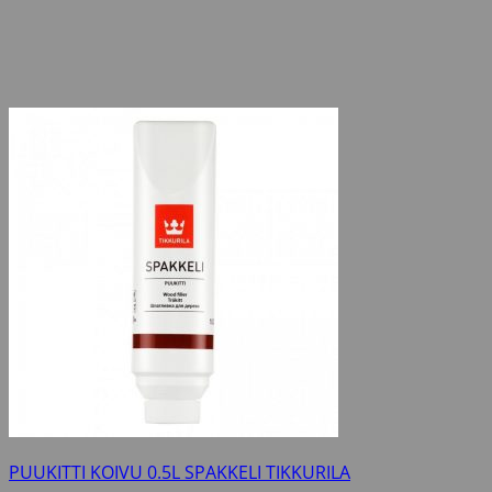
PUUKITTI KOIVU 0.5L SPAKKELI TIKKURILA