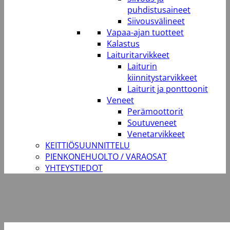
puhdistusaineet
Siivousvälineet
Vapaa-ajan tuotteet
Kalastus
Laituritarvikkeet
Laiturin
kiinnitystarvikkeet
Laiturit ja ponttoonit
Veneet
Perämoottorit
Soutuveneet
Venetarvikkeet
KEITTIÖSUUNNITTELU
PIENKONEHUOLTO / VARAOSAT
YHTEYSTIEDOT