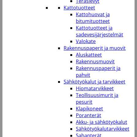
Teräslevyt
Kattotuotteet
Kattohuovat ja
bitumituotteet
Kattotuotteet ja
sadevesijärjestelmät
Valokate
Rakennuspaperit ja muovit
Aluskatteet
Rakennusmuovit
Rakennuspaperit ja
pahvit
Sähkötyökalut ja tarvikkeet
Hiomatarvikkeet
Teollisuusimurit ja
pesurit
Klapikoneet
Poranterät
Akku- ja sähkötyökalut
Sähkötyökalutarvikkeet
Sahanterät