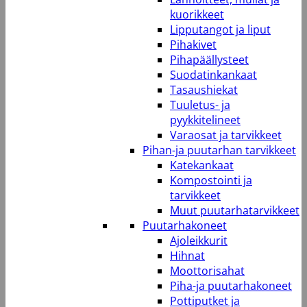
kuorikkeet
Lipputangot ja liput
Pihakivet
Pihapäällysteet
Suodatinkankaat
Tasaushiekat
Tuuletus- ja
pyykkitelineet
Varaosat ja tarvikkeet
Pihan-ja puutarhan tarvikkeet
Katekankaat
Kompostointi ja
tarvikkeet
Muut puutarhatarvikkeet
Puutarhakoneet
Ajoleikkurit
Hihnat
Moottorisahat
Piha-ja puutarhakoneet
Pottiputket ja