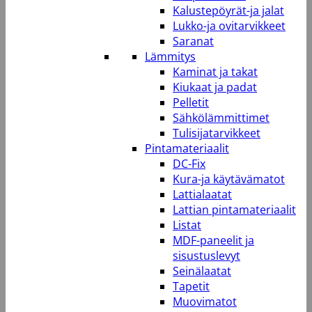
Kalustepöyrät-ja jalat
Lukko-ja ovitarvikkeet
Saranat
Lämmitys
Kaminat ja takat
Kiukaat ja padat
Pelletit
Sähkölämmittimet
Tulisijatarvikkeet
Pintamateriaalit
DC-Fix
Kura-ja käytävämatot
Lattialaatat
Lattian pintamateriaalit
Listat
MDF-paneelit ja
sisustuslevyt
Seinälaatat
Tapetit
Muovimatot