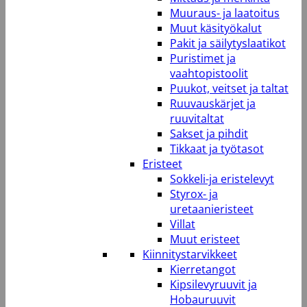
Muuraus- ja laatoitus
Muut käsityökalut
Pakit ja säilytyslaatikot
Puristimet ja
vaahtopistoolit
Puukot, veitset ja taltat
Ruuvauskärjet ja
ruuvitaltat
Sakset ja pihdit
Tikkaat ja työtasot
Eristeet
Sokkeli-ja eristelevyt
Styrox- ja
uretaanieristeet
Villat
Muut eristeet
Kiinnitystarvikkeet
Kierretangot
Kipsilevyruuvit ja
Hobauruuvit