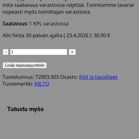
mitä saatavuus varastossa näyttää. Toimitamme tavarat
nopeasti myös toimittajan varastosta.
Saatavuus:
1 KPL varastossa
Alin hinta 30-päivän ajalta (
23.4.2026
):
30,90
€
KIILTO
LW
KEVYT
Lisää tarjouspyyntöön
MÄRKÄTILATASOITE
Tuotetunnus:
T2003.003
Osasto:
Kitit ja tasoitteet
3L
Tuotemerkki:
KIILTO
määrä
Tutustu myös