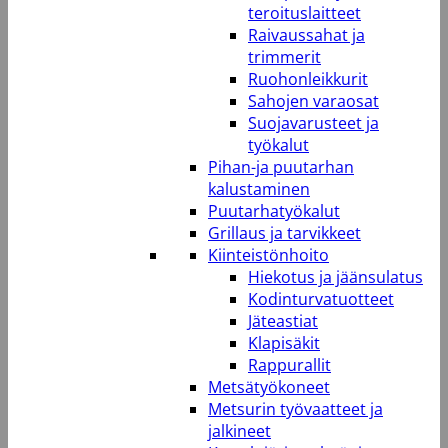
teroituslaitteet
Raivaussahat ja
trimmerit
Ruohonleikkurit
Sahojen varaosat
Suojavarusteet ja
työkalut
Pihan-ja puutarhan
kalustaminen
Puutarhatyökalut
Grillaus ja tarvikkeet
Kiinteistönhoito
Hiekotus ja jäänsulatus
Kodinturvatuotteet
Jäteastiat
Klapisäkit
Rappurallit
Metsätyökoneet
Metsurin työvaatteet ja
jalkineet