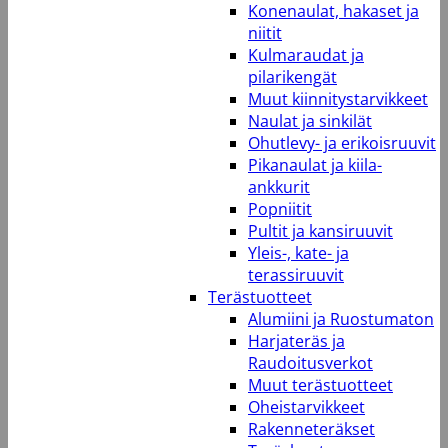
Konenaulat, hakaset ja
niitit
Kulmaraudat ja
pilarikengät
Muut kiinnitystarvikkeet
Naulat ja sinkilät
Ohutlevy- ja erikoisruuvit
Pikanaulat ja kiila-
ankkurit
Popniitit
Pultit ja kansiruuvit
Yleis-, kate- ja
terassiruuvit
Terästuotteet
Alumiini ja Ruostumaton
Harjateräs ja
Raudoitusverkot
Muut terästuotteet
Oheistarvikkeet
Rakenneteräkset