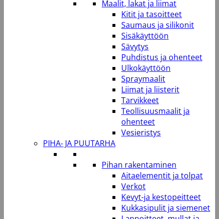
Maalit, lakat ja liimat
Kitit ja tasoitteet
Saumaus ja silikonit
Sisäkäyttöön
Sävytys
Puhdistus ja ohenteet
Ulkokäyttöön
Spraymaalit
Liimat ja liisterit
Tarvikkeet
Teollisuusmaalit ja
ohenteet
Vesieristys
PIHA- JA PUUTARHA
Pihan rakentaminen
Aitaelementit ja tolpat
Verkot
Kevyt-ja kestopeitteet
Kukkasipulit ja siemenet
Lannoitteet, mullat ja