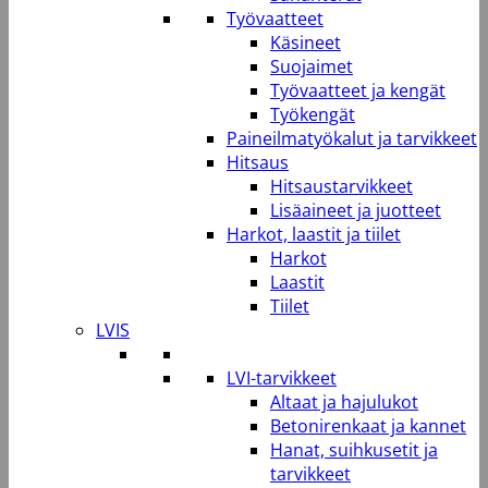
Työvaatteet
Käsineet
Suojaimet
Työvaatteet ja kengät
Työkengät
Paineilmatyökalut ja tarvikkeet
Hitsaus
Hitsaustarvikkeet
Lisäaineet ja juotteet
Harkot, laastit ja tiilet
Harkot
Laastit
Tiilet
LVIS
LVI-tarvikkeet
Altaat ja hajulukot
Betonirenkaat ja kannet
Hanat, suihkusetit ja
tarvikkeet