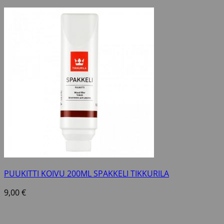
PUUKITTI KOIVU 200ML SPAKKELI TIKKURILA
9,00
€