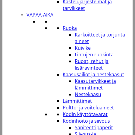
Kastelujärjestelmät ja
tarvikkeet
VAPAA-AIKA
Ruoka
Karkoitteet ja torjunta-
aineet
Kuivike
Lintujen ruokinta
Ruoat, rehut ja
lisäravinteet
Kaasusäiliöt ja nestekaasut
Kaasutarvikkeet ja
lämmittimet
Nestekaasu
Lämmittimet
Poltto- ja voiteluaineet
Kodin käyttötavarat
Kodinhoito ja siivous
Saniteettipaperit
Siivous-ja