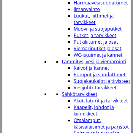
Harmaavesisuodattimet
Ilmanvaihto
Luukut, liittimet ja
tarvikkeet
Muovi- ja suojaputket
Putket ja tarvikkeet
Putkiliittimet ja osat
Viemäriputket ja osat
WC-istuimet ja kannet
Lämmitys, vesi ja viemäröinti
Kaivot ja kannet
Pumput ja suodattimet
Suojakaukalot ja tiivisteet
Vesijohtotarvikkeet
Sähkötarvikkeet
Akut, laturit ja tarvikkeet
Kaapelit, johdot ja
kiinnikkeet
Otsalamput,
käsivalaisimet ja paristot