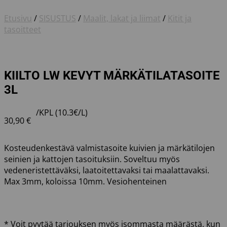
Etusivu
/
SISUSTUS
/
Maalit, lakat ja liimat
/
Kitit ja
tasoitteet
KIILTO LW KEVYT MÄRKÄTILATASOITE
3L
/KPL (10.3€/L)
30,90
€
Kosteudenkestävä valmistasoite kuivien ja märkätilojen
seinien ja kattojen tasoituksiin. Soveltuu myös
vedeneristettäväksi, laatoitettavaksi tai maalattavaksi.
Max 3mm, koloissa 10mm. Vesiohenteinen
* Voit pyytää tarjouksen myös isommasta määrästä, kun