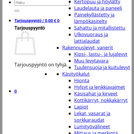
Kertopuu ja höylätty
Etsi:
Laudelauta ja paneeli
Painekyllästetty ja
lämpökäsitelty
Tarjouspyyntö /
0,00
€
0
Sahattu ja mitallistettu
Tarjouspyyntö
Ulkovuoraus ja
lattialaudat
Rakennuslevyt, vanerit
Kipsi-, lastu-. ja lujalevyt
Muu levytavara
Tarjouspyyntö on tyhjä.
Tuulensuoja ja kuitulevyt
Käsityökalut
Takaisin kauppaan
Hionta
Hylsyt ja lenkkiavaimet
0
Käsisahat ja kirveet
Kottikärryt, nokkakärryt
Lapiot
Lekat, vasarat ja
sorkkaraudat
Lumityövälineet
Mittaus ja merkintä