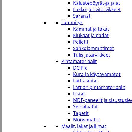
Kalustepöyrät-ja jalat
Lukko-ja ovitarvikkeet
Saranat
Lämmitys
Kaminat ja takat
Kiukaat ja padat
Pelletit
Sähkölämmittimet
Tulisijatarvikkeet
Pintamateriaalit
DC-Fix
Kura-ja käytävämatot
Lattialaatat
Lattian pintamateriaalit
Listat
MDF-paneelit ja sisustusle
Seinälaatat
Tapetit
Muovimatot
Maalit, lakat ja liimat