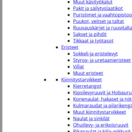
Muut käsityökalut
Pakit ja säilytyslaatikot
Puristimet ja vaahtopistool
Puukot, veitset ja taltat
Ruuvauskärjet ja ruuvitalt
Sakset ja pihdit
Tikkaat ja työtasot
Eristeet
Sokkeli-ja eristelevyt
Styrox- ja uretaanieristeet
Villat
Muut eristeet
Kiinnitystarvikkeet
Kierretangot
Kipsilevyruuvit ja Hobauru
Konenaulat, hakaset ja niit
Kulmaraudat ja pilarikeng
Muut kiinnitystarvikkeet
Naulat ja sinkilät
Ohutlevy- ja erikoisruuvit
Pikanaulat ja kiila-ankkurit