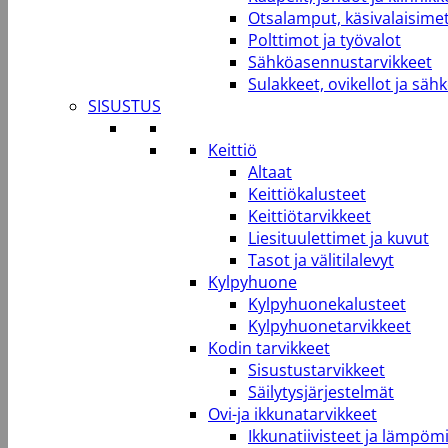
Otsalamput, käsivalaisimet
Polttimot ja työvalot
Sähköasennustarvikkeet
Sulakkeet, ovikellot ja säh
SISUSTUS
Keittiö
Altaat
Keittiökalusteet
Keittiötarvikkeet
Liesituulettimet ja kuvut
Tasot ja välitilalevyt
Kylpyhuone
Kylpyhuonekalusteet
Kylpyhuonetarvikkeet
Kodin tarvikkeet
Sisustustarvikkeet
Säilytysjärjestelmät
Ovi-ja ikkunatarvikkeet
Ikkunatiivisteet ja lämpömi