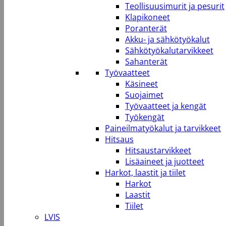
Teollisuusimurit ja pesurit
Klapikoneet
Poranterät
Akku- ja sähkötyökalut
Sähkötyökalutarvikkeet
Sahanterät
Työvaatteet
Käsineet
Suojaimet
Työvaatteet ja kengät
Työkengät
Paineilmatyökalut ja tarvikkeet
Hitsaus
Hitsaustarvikkeet
Lisäaineet ja juotteet
Harkot, laastit ja tiilet
Harkot
Laastit
Tiilet
LVIS