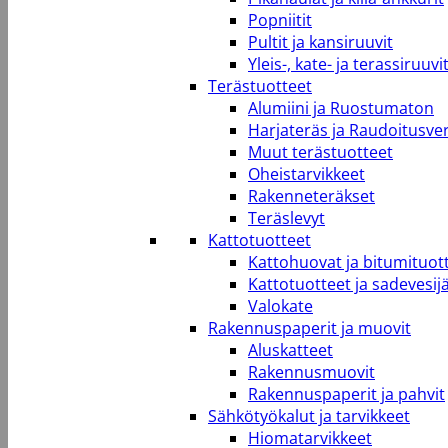
Popniitit
Pultit ja kansiruuvit
Yleis-, kate- ja terassiruuvi
Terästuotteet
Alumiini ja Ruostumaton
Harjateräs ja Raudoitusve
Muut terästuotteet
Oheistarvikkeet
Rakenneteräkset
Teräslevyt
Kattotuotteet
Kattohuovat ja bitumituot
Kattotuotteet ja sadevesij
Valokate
Rakennuspaperit ja muovit
Aluskatteet
Rakennusmuovit
Rakennuspaperit ja pahvit
Sähkötyökalut ja tarvikkeet
Hiomatarvikkeet