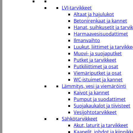
LVI-tarvikkeet
Altaat ja hajulukot
Betonirenkaat ja kannet
Hanat, suihkusetit ja tarvi
Harmaavesisuodattimet
Ilmanvaihto
Luukut, liittimet ja tarvikke
Muovi- ja suojaputket
Putket ja tarvikkeet
Putkiliittimet ja osat
Viemäriputket ja osat
WC-istuimet ja kannet
Lämmitys, vesi ja viemäröinti
Kaivot ja kannet
Pumput ja suodattimet
Suojakaukalot ja tiivisteet
Vesijohtotarvikkeet
Sähkötarvikkeet
Akut, laturit ja tarvikkeet
Kaapelit, johdot ja kiinnikk