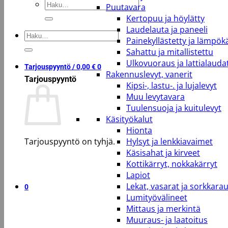
Etsi:
Puutavara
Kertopuu ja höylätty
Laudelauta ja paneeli
Etsi:
Painekyllästetty ja lämpökä
Sahattu ja mitallistettu
Ulkovuoraus ja lattialauda
Tarjouspyyntö /
0,00
€
0
Rakennuslevyt, vanerit
Tarjouspyyntö
Kipsi-, lastu-. ja lujalevyt
Muu levytavara
Tuulensuoja ja kuitulevyt
Käsityökalut
Hionta
Tarjouspyyntö on tyhjä.
Hylsyt ja lenkkiavaimet
Käsisahat ja kirveet
Kottikärryt, nokkakärryt
Takaisin kauppaan
Lapiot
Lekat, vasarat ja sorkkara
0
Lumityövälineet
Mittaus ja merkintä
Muuraus- ja laatoitus