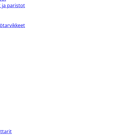
 ja paristot
kötarvikkeet
ttarit