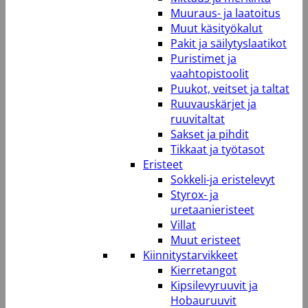
Muuraus- ja laatoitus
Muut käsityökalut
Pakit ja säilytyslaatikot
Puristimet ja
vaahtopistoolit
Puukot, veitset ja taltat
Ruuvauskärjet ja
ruuvitaltat
Sakset ja pihdit
Tikkaat ja työtasot
Eristeet
Sokkeli-ja eristelevyt
Styrox- ja
uretaanieristeet
Villat
Muut eristeet
Kiinnitystarvikkeet
Kierretangot
Kipsilevyruuvit ja
Hobauruuvit