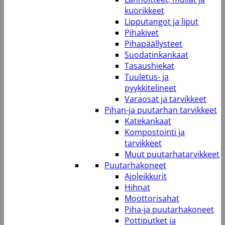
kuorikkeet
Lipputangot ja liput
Pihakivet
Pihapäällysteet
Suodatinkankaat
Tasaushiekat
Tuuletus- ja
pyykkitelineet
Varaosat ja tarvikkeet
Pihan-ja puutarhan tarvikkeet
Katekankaat
Kompostointi ja
tarvikkeet
Muut puutarhatarvikkeet
Puutarhakoneet
Ajoleikkurit
Hihnat
Moottorisahat
Piha-ja puutarhakoneet
Pottiputket ja