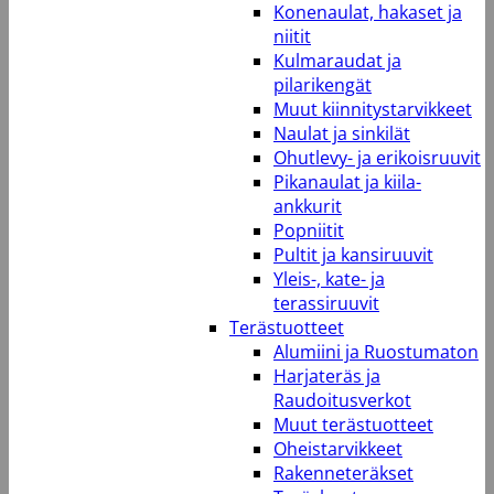
Konenaulat, hakaset ja
niitit
Kulmaraudat ja
pilarikengät
Muut kiinnitystarvikkeet
Naulat ja sinkilät
Ohutlevy- ja erikoisruuvit
Pikanaulat ja kiila-
ankkurit
Popniitit
Pultit ja kansiruuvit
Yleis-, kate- ja
terassiruuvit
Terästuotteet
Alumiini ja Ruostumaton
Harjateräs ja
Raudoitusverkot
Muut terästuotteet
Oheistarvikkeet
Rakenneteräkset