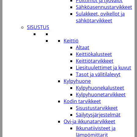
Polttimot ja työvalot
Sähköasennustarvikkeet
Sulakkeet, ovikellot ja
sähkötarvikkeet
SISUSTUS
Keittiö
Altaat
Keittiökalusteet
Keittiötarvikkeet
Liesituulettimet ja kuvut
Tasot ja välitilalevyt
Kylpyhuone
Kylpyhuonekalusteet
Kylpyhuonetarvikkeet
Kodin tarvikkeet
Sisustustarvikkeet
Säilytysjärjestelmät
Ovi-ja ikkunatarvikkeet
Ikkunatiivisteet ja
lämpömittarit