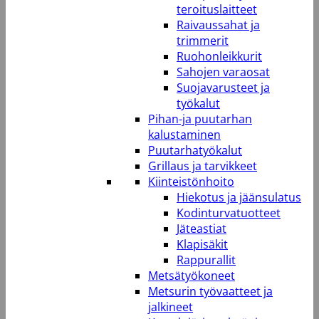
teroituslaitteet
Raivaussahat ja
trimmerit
Ruohonleikkurit
Sahojen varaosat
Suojavarusteet ja
työkalut
Pihan-ja puutarhan
kalustaminen
Puutarhatyökalut
Grillaus ja tarvikkeet
Kiinteistönhoito
Hiekotus ja jäänsulatus
Kodinturvatuotteet
Jäteastiat
Klapisäkit
Rappurallit
Metsätyökoneet
Metsurin työvaatteet ja
jalkineet