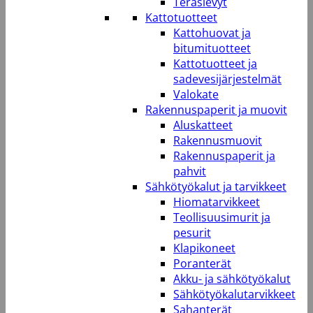
Teräslevyt
Kattotuotteet
Kattohuovat ja
bitumituotteet
Kattotuotteet ja
sadevesijärjestelmät
Valokate
Rakennuspaperit ja muovit
Aluskatteet
Rakennusmuovit
Rakennuspaperit ja
pahvit
Sähkötyökalut ja tarvikkeet
Hiomatarvikkeet
Teollisuusimurit ja
pesurit
Klapikoneet
Poranterät
Akku- ja sähkötyökalut
Sähkötyökalutarvikkeet
Sahanterät