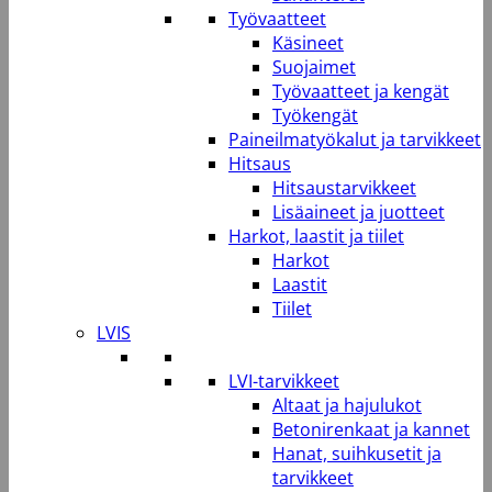
Työvaatteet
Käsineet
Suojaimet
Työvaatteet ja kengät
Työkengät
Paineilmatyökalut ja tarvikkeet
Hitsaus
Hitsaustarvikkeet
Lisäaineet ja juotteet
Harkot, laastit ja tiilet
Harkot
Laastit
Tiilet
LVIS
LVI-tarvikkeet
Altaat ja hajulukot
Betonirenkaat ja kannet
Hanat, suihkusetit ja
tarvikkeet