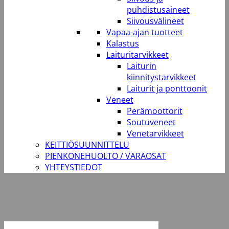
puhdistusaineet
Siivousvälineet
Vapaa-ajan tuotteet
Kalastus
Laituritarvikkeet
Laiturin
kiinnitystarvikkeet
Laiturit ja ponttoonit
Veneet
Perämoottorit
Soutuveneet
Venetarvikkeet
KEITTIÖSUUNNITTELU
PIENKONEHUOLTO / VARAOSAT
YHTEYSTIEDOT