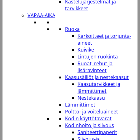
Kastelujärjestelmät ja
tarvikkeet
VAPAA-AIKA
Ruoka
Karkoitteet ja torjunta-
aineet
Kuivike
Lintujen ruokinta
Ruoat, rehut ja
lisäravinteet
Kaasusäiliöt ja nestekaasut
Kaasutarvikkeet ja
lämmittimet
Nestekaasu
Lämmittimet
Poltto- ja voiteluaineet
Kodin käyttötavarat
Kodinhoito ja siivous
Saniteettipaperit
Siivous-ja