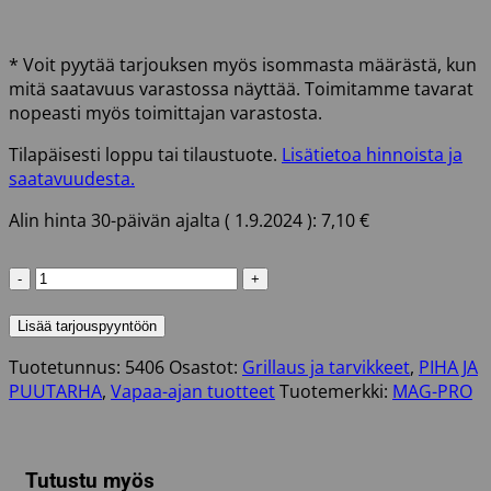
* Voit pyytää tarjouksen myös isommasta määrästä, kun
mitä saatavuus varastossa näyttää. Toimitamme tavarat
nopeasti myös toimittajan varastosta.
Tilapäisesti loppu tai tilaustuote.
Lisätietoa hinnoista ja
saatavuudesta.
Alin hinta 30-päivän ajalta (
1.9.2024
):
7,10
€
GRILLIVÄLINESETTI
EASY
COOKING
Lisää tarjouspyyntöön
määrä
Tuotetunnus:
5406
Osastot:
Grillaus ja tarvikkeet
,
PIHA JA
PUUTARHA
,
Vapaa-ajan tuotteet
Tuotemerkki:
MAG-PRO
Tutustu myös