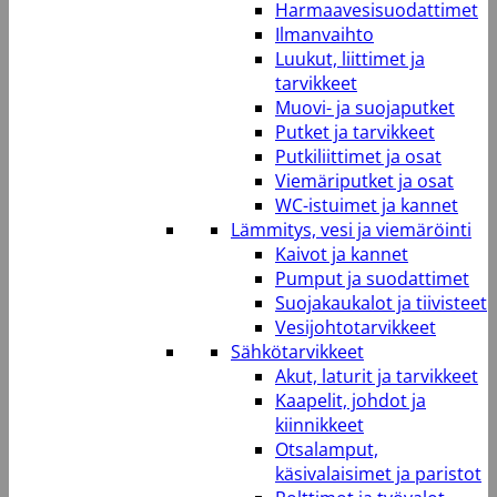
Harmaavesisuodattimet
Ilmanvaihto
Luukut, liittimet ja
tarvikkeet
Muovi- ja suojaputket
Putket ja tarvikkeet
Putkiliittimet ja osat
Viemäriputket ja osat
WC-istuimet ja kannet
Lämmitys, vesi ja viemäröinti
Kaivot ja kannet
Pumput ja suodattimet
Suojakaukalot ja tiivisteet
Vesijohtotarvikkeet
Sähkötarvikkeet
Akut, laturit ja tarvikkeet
Kaapelit, johdot ja
kiinnikkeet
Otsalamput,
käsivalaisimet ja paristot