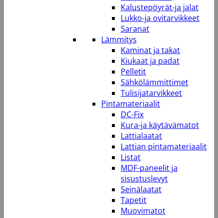
Kalustepöyrät-ja jalat
Lukko-ja ovitarvikkeet
Saranat
Lämmitys
Kaminat ja takat
Kiukaat ja padat
Pelletit
Sähkölämmittimet
Tulisijatarvikkeet
Pintamateriaalit
DC-Fix
Kura-ja käytävämatot
Lattialaatat
Lattian pintamateriaalit
Listat
MDF-paneelit ja
sisustuslevyt
Seinälaatat
Tapetit
Muovimatot