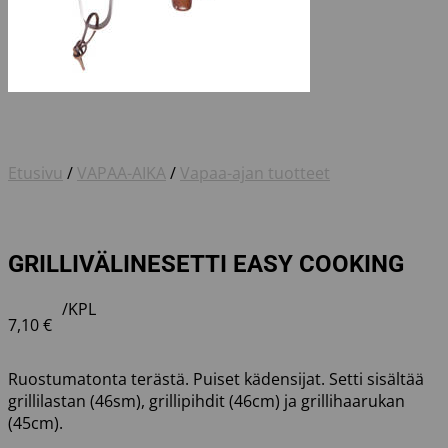
Etusivu
/
VAPAA-AIKA
/
Vapaa-ajan tuotteet
GRILLIVÄLINESETTI EASY COOKING
/KPL
7,10
€
Ruostumatonta terästä. Puiset kädensijat. Setti sisältää
grillilastan (46sm), grillipihdit (46cm) ja grillihaarukan
(45cm).