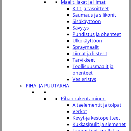
Maalit, lakat ja liimat
Kitit ja tasoitteet
Saumaus ja silikonit
Sisäkäyttöön
Sävytys
Puhdistus ja ohenteet
Ulkokäyttöön
Spraymaalit
Liimat ja liisterit
Tarvikkeet
Teollisuusmaalit ja
ohenteet
Vesieristys
PIHA- JA PUUTARHA
Pihan rakentaminen
Aitaelementit ja tolpat
Verkot
Kevyt-ja kestopeitteet
Kukkasipulit ja siemenet
Lannoitteet, mullat ja