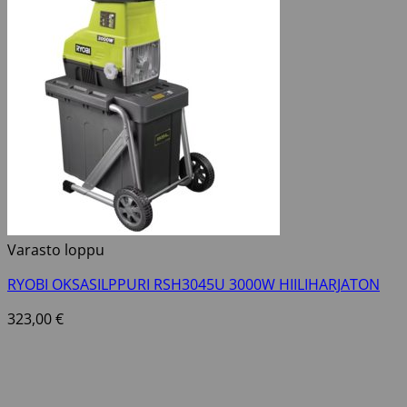
Varasto loppu
RYOBI OKSASILPPURI RSH3045U 3000W HIILIHARJATON
323,00
€