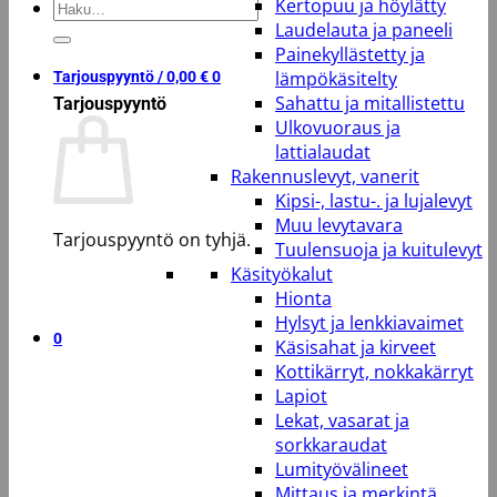
Kertopuu ja höylätty
Etsi:
Laudelauta ja paneeli
Painekyllästetty ja
lämpökäsitelty
Tarjouspyyntö /
0,00
€
0
Sahattu ja mitallistettu
Tarjouspyyntö
Ulkovuoraus ja
lattialaudat
Rakennuslevyt, vanerit
Kipsi-, lastu-. ja lujalevyt
Muu levytavara
Tarjouspyyntö on tyhjä.
Tuulensuoja ja kuitulevyt
Käsityökalut
Takaisin kauppaan
Hionta
Hylsyt ja lenkkiavaimet
0
Käsisahat ja kirveet
Kottikärryt, nokkakärryt
Lapiot
Lekat, vasarat ja
sorkkaraudat
Lumityövälineet
Mittaus ja merkintä