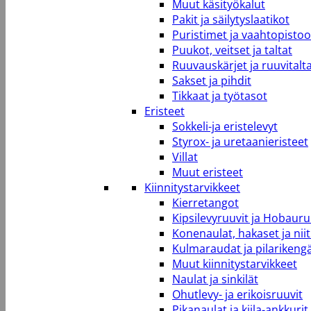
Muut käsityökalut
Pakit ja säilytyslaatikot
Puristimet ja vaahtopistool
Puukot, veitset ja taltat
Ruuvauskärjet ja ruuvitalt
Sakset ja pihdit
Tikkaat ja työtasot
Eristeet
Sokkeli-ja eristelevyt
Styrox- ja uretaanieristeet
Villat
Muut eristeet
Kiinnitystarvikkeet
Kierretangot
Kipsilevyruuvit ja Hobauru
Konenaulat, hakaset ja niit
Kulmaraudat ja pilarikeng
Muut kiinnitystarvikkeet
Naulat ja sinkilät
Ohutlevy- ja erikoisruuvit
Pikanaulat ja kiila-ankkurit