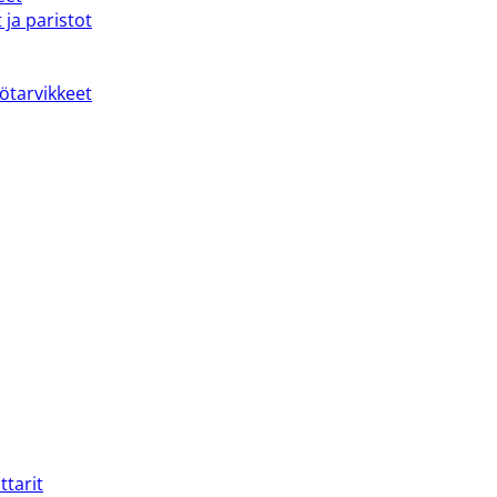
 ja paristot
kötarvikkeet
ttarit