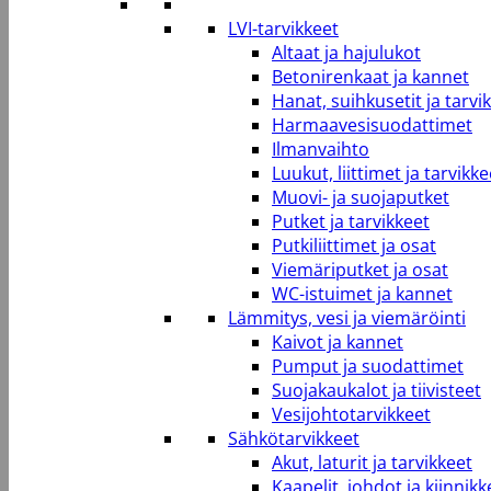
LVI-tarvikkeet
Altaat ja hajulukot
Betonirenkaat ja kannet
Hanat, suihkusetit ja tarvi
Harmaavesisuodattimet
Ilmanvaihto
Luukut, liittimet ja tarvikke
Muovi- ja suojaputket
Putket ja tarvikkeet
Putkiliittimet ja osat
Viemäriputket ja osat
WC-istuimet ja kannet
Lämmitys, vesi ja viemäröinti
Kaivot ja kannet
Pumput ja suodattimet
Suojakaukalot ja tiivisteet
Vesijohtotarvikkeet
Sähkötarvikkeet
Akut, laturit ja tarvikkeet
Kaapelit, johdot ja kiinnikk