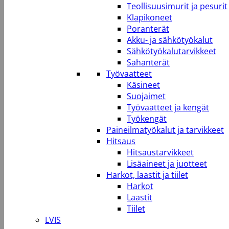
Teollisuusimurit ja pesurit
Klapikoneet
Poranterät
Akku- ja sähkötyökalut
Sähkötyökalutarvikkeet
Sahanterät
Työvaatteet
Käsineet
Suojaimet
Työvaatteet ja kengät
Työkengät
Paineilmatyökalut ja tarvikkeet
Hitsaus
Hitsaustarvikkeet
Lisäaineet ja juotteet
Harkot, laastit ja tiilet
Harkot
Laastit
Tiilet
LVIS