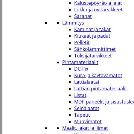
Kalustepöyrät-ja jalat
Lukko-ja ovitarvikkeet
Saranat
Lämmitys
Kaminat ja takat
Kiukaat ja padat
Pelletit
Sähkölämmittimet
Tulisijatarvikkeet
Pintamateriaalit
DC-Fix
Kura-ja käytävämatot
Lattialaatat
Lattian pintamateriaalit
Listat
MDF-paneelit ja sisustusle
Seinälaatat
Tapetit
Muovimatot
Maalit, lakat ja liimat