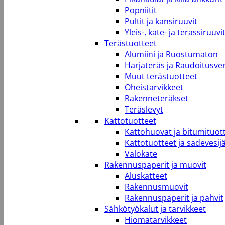
Popniitit
Pultit ja kansiruuvit
Yleis-, kate- ja terassiruuvi
Terästuotteet
Alumiini ja Ruostumaton
Harjateräs ja Raudoitusve
Muut terästuotteet
Oheistarvikkeet
Rakenneteräkset
Teräslevyt
Kattotuotteet
Kattohuovat ja bitumituot
Kattotuotteet ja sadevesij
Valokate
Rakennuspaperit ja muovit
Aluskatteet
Rakennusmuovit
Rakennuspaperit ja pahvit
Sähkötyökalut ja tarvikkeet
Hiomatarvikkeet