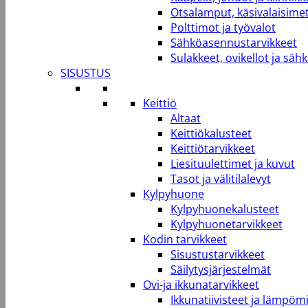
Otsalamput, käsivalaisimet
Polttimot ja työvalot
Sähköasennustarvikkeet
Sulakkeet, ovikellot ja säh
SISUSTUS
Keittiö
Altaat
Keittiökalusteet
Keittiötarvikkeet
Liesituulettimet ja kuvut
Tasot ja välitilalevyt
Kylpyhuone
Kylpyhuonekalusteet
Kylpyhuonetarvikkeet
Kodin tarvikkeet
Sisustustarvikkeet
Säilytysjärjestelmät
Ovi-ja ikkunatarvikkeet
Ikkunatiivisteet ja lämpömi