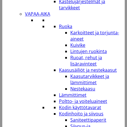
Kastelujärjestelmät ja
tarvikkeet
VAPAA-AIKA
Ruoka
Karkoitteet ja torjunta-
aineet
Kuivike
Lintujen ruokinta
Ruoat, rehut ja
lisäravinteet
Kaasusäiliöt ja nestekaasut
Kaasutarvikkeet ja
lämmittimet
Nestekaasu
Lämmittimet
Poltto- ja voiteluaineet
Kodin käyttötavarat
Kodinhoito ja siivous
Saniteettipaperit
Siivous-ja