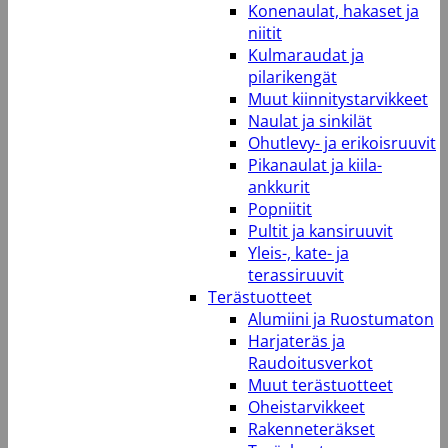
Konenaulat, hakaset ja
niitit
Kulmaraudat ja
pilarikengät
Muut kiinnitystarvikkeet
Naulat ja sinkilät
Ohutlevy- ja erikoisruuvit
Pikanaulat ja kiila-
ankkurit
Popniitit
Pultit ja kansiruuvit
Yleis-, kate- ja
terassiruuvit
Terästuotteet
Alumiini ja Ruostumaton
Harjateräs ja
Raudoitusverkot
Muut terästuotteet
Oheistarvikkeet
Rakenneteräkset