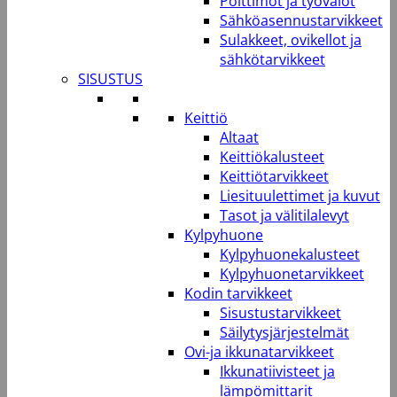
Polttimot ja työvalot
Sähköasennustarvikkeet
Sulakkeet, ovikellot ja
sähkötarvikkeet
SISUSTUS
Keittiö
Altaat
Keittiökalusteet
Keittiötarvikkeet
Liesituulettimet ja kuvut
Tasot ja välitilalevyt
Kylpyhuone
Kylpyhuonekalusteet
Kylpyhuonetarvikkeet
Kodin tarvikkeet
Sisustustarvikkeet
Säilytysjärjestelmät
Ovi-ja ikkunatarvikkeet
Ikkunatiivisteet ja
lämpömittarit