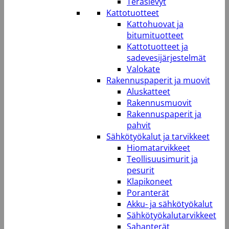
Teräslevyt
Kattotuotteet
Kattohuovat ja
bitumituotteet
Kattotuotteet ja
sadevesijärjestelmät
Valokate
Rakennuspaperit ja muovit
Aluskatteet
Rakennusmuovit
Rakennuspaperit ja
pahvit
Sähkötyökalut ja tarvikkeet
Hiomatarvikkeet
Teollisuusimurit ja
pesurit
Klapikoneet
Poranterät
Akku- ja sähkötyökalut
Sähkötyökalutarvikkeet
Sahanterät