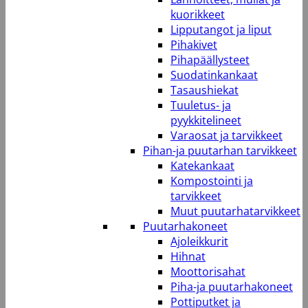
kuorikkeet
Lipputangot ja liput
Pihakivet
Pihapäällysteet
Suodatinkankaat
Tasaushiekat
Tuuletus- ja
pyykkitelineet
Varaosat ja tarvikkeet
Pihan-ja puutarhan tarvikkeet
Katekankaat
Kompostointi ja
tarvikkeet
Muut puutarhatarvikkeet
Puutarhakoneet
Ajoleikkurit
Hihnat
Moottorisahat
Piha-ja puutarhakoneet
Pottiputket ja