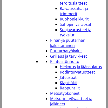
teroituslaitteet
Raivaussahat ja
trimmerit
Ruohonleikkurit
Sahojen varaosat
Suojavarusteet ja
työkalut
Pihan-ja puutarhan
kalustaminen
Puutarhatyökalut
Grillaus ja tarvikkeet
Kiinteistönhoito
Hiekotus ja jäänsulatus
Kodinturvatuotteet
Jäteastiat
Klapisäkit
Rappurallit
Metsätyökoneet
Metsurin työvaatteet ja
jalkineet