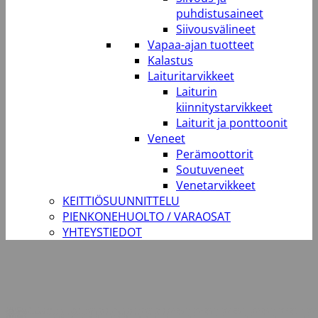
puhdistusaineet
Siivousvälineet
Vapaa-ajan tuotteet
Kalastus
Laituritarvikkeet
Laiturin
kiinnitystarvikkeet
Laiturit ja ponttoonit
Veneet
Perämoottorit
Soutuveneet
Venetarvikkeet
KEITTIÖSUUNNITTELU
PIENKONEHUOLTO / VARAOSAT
YHTEYSTIEDOT