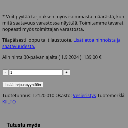
* Voit pyytää tarjouksen myös isommasta määrästä, kun
mitä saatavuus varastossa näyttää. Toimitamme tavarat
nopeasti myös toimittajan varastosta.
Tilapäisesti loppu tai tilaustuote.
Lisätietoa hinnoista ja
saatavuudesta.
Alin hinta 30-päivän ajalta (
1.9.2024
):
139,00
€
KERA
PRIMER
10L
Lisää tarjouspyyntöön
KIILTO
Tuotetunnus:
T2120.010
Osasto:
Vesieristys
Tuotemerkki:
määrä
KIILTO
Tutustu myös