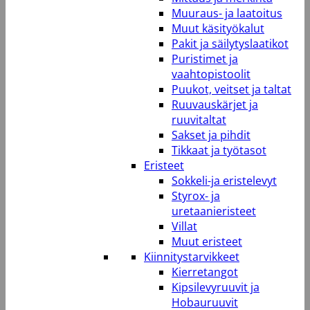
Muuraus- ja laatoitus
Muut käsityökalut
Pakit ja säilytyslaatikot
Puristimet ja
vaahtopistoolit
Puukot, veitset ja taltat
Ruuvauskärjet ja
ruuvitaltat
Sakset ja pihdit
Tikkaat ja työtasot
Eristeet
Sokkeli-ja eristelevyt
Styrox- ja
uretaanieristeet
Villat
Muut eristeet
Kiinnitystarvikkeet
Kierretangot
Kipsilevyruuvit ja
Hobauruuvit