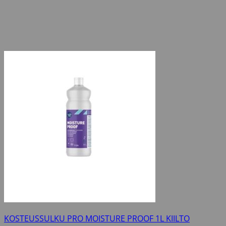
KOSTEUSSULKU PRO MOISTURE PROOF 1L KIILTO