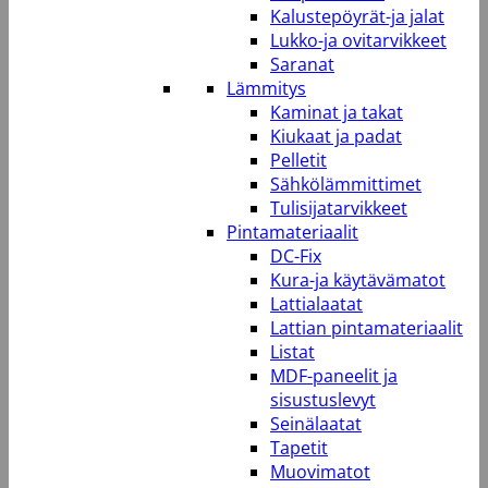
Kalustepöyrät-ja jalat
Lukko-ja ovitarvikkeet
Saranat
Lämmitys
Kaminat ja takat
Kiukaat ja padat
Pelletit
Sähkölämmittimet
Tulisijatarvikkeet
Pintamateriaalit
DC-Fix
Kura-ja käytävämatot
Lattialaatat
Lattian pintamateriaalit
Listat
MDF-paneelit ja
sisustuslevyt
Seinälaatat
Tapetit
Muovimatot