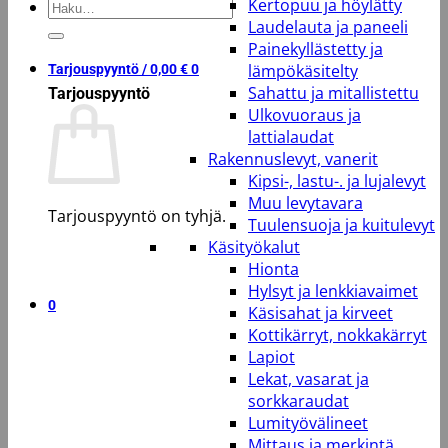
Kertopuu ja höylätty
Etsi:
Laudelauta ja paneeli
Painekyllästetty ja
lämpökäsitelty
Tarjouspyyntö /
0,00
€
0
Sahattu ja mitallistettu
Tarjouspyyntö
Ulkovuoraus ja
lattialaudat
Rakennuslevyt, vanerit
Kipsi-, lastu-. ja lujalevyt
Muu levytavara
Tarjouspyyntö on tyhjä.
Tuulensuoja ja kuitulevyt
Käsityökalut
Takaisin kauppaan
Hionta
Hylsyt ja lenkkiavaimet
0
Käsisahat ja kirveet
Kottikärryt, nokkakärryt
Lapiot
Lekat, vasarat ja
sorkkaraudat
Lumityövälineet
Mittaus ja merkintä