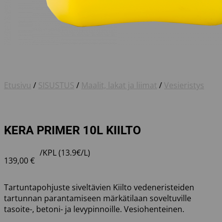
Etusivu
/
SISUSTUS
/
Maalit, lakat ja liimat
/
Vesieristys
KERA PRIMER 10L KIILTO
/KPL (13.9€/L)
139,00
€
Tartuntapohjuste siveltävien Kiilto vedeneristeiden
tartunnan parantamiseen märkätilaan soveltuville
tasoite-, betoni- ja levypinnoille. Vesiohenteinen.