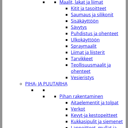
Maalit, lakat ja liimat
Kitit ja tasoitteet
Saumaus ja silikonit
Sisäkäyttöön
Sävytys
Puhdistus ja ohenteet
Ulkokäyttöön
Spraymaalit
Liimat ja liisterit
Tarvikkeet
Teollisuusmaalit ja
ohenteet
Vesieristys
PIHA- JA PUUTARHA
Pihan rakentaminen
Aitaelementit ja tolpat
Verkot
Kevyt-ja kestopeitteet
Kukkasipulit ja siemenet
Lannoitteet, mullat ja