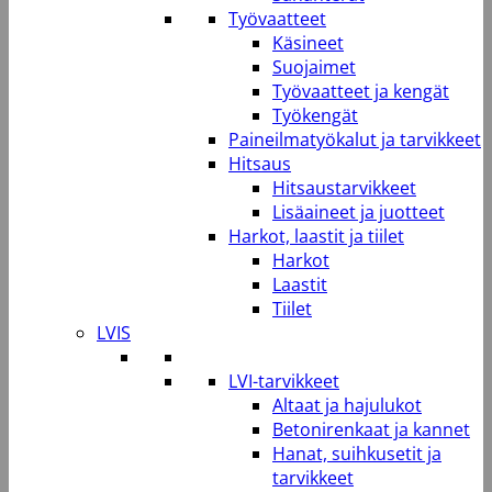
Työvaatteet
Käsineet
Suojaimet
Työvaatteet ja kengät
Työkengät
Paineilmatyökalut ja tarvikkeet
Hitsaus
Hitsaustarvikkeet
Lisäaineet ja juotteet
Harkot, laastit ja tiilet
Harkot
Laastit
Tiilet
LVIS
LVI-tarvikkeet
Altaat ja hajulukot
Betonirenkaat ja kannet
Hanat, suihkusetit ja
tarvikkeet