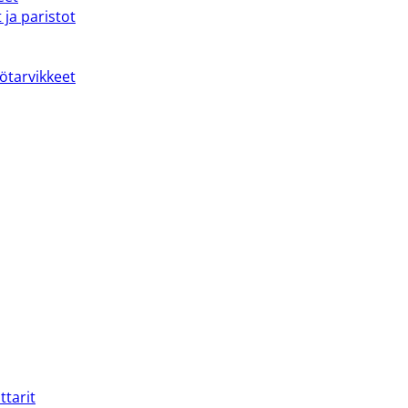
 ja paristot
kötarvikkeet
ttarit