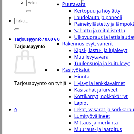
Etsi:
Puutavara
Kertopuu ja höylätty
Laudelauta ja paneeli
Etsi:
Painekyllästetty ja lämpökä
Sahattu ja mitallistettu
Ulkovuoraus ja lattialauda
Tarjouspyyntö /
0,00
€
0
Rakennuslevyt, vanerit
Tarjouspyyntö
Kipsi-, lastu-. ja lujalevyt
Muu levytavara
Tuulensuoja ja kuitulevyt
Käsityökalut
Hionta
Tarjouspyyntö on tyhjä.
Hylsyt ja lenkkiavaimet
Käsisahat ja kirveet
Kottikärryt, nokkakärryt
Takaisin kauppaan
Lapiot
Lekat, vasarat ja sorkkara
0
Lumityövälineet
Mittaus ja merkintä
Muuraus- ja laatoitus