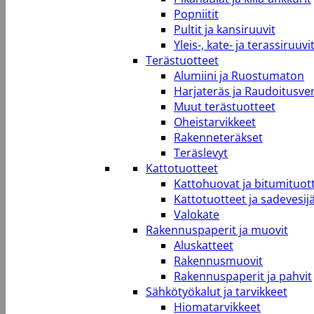
Popniitit
Pultit ja kansiruuvit
Yleis-, kate- ja terassiruuvi
Terästuotteet
Alumiini ja Ruostumaton
Harjateräs ja Raudoitusve
Muut terästuotteet
Oheistarvikkeet
Rakenneteräkset
Teräslevyt
Kattotuotteet
Kattohuovat ja bitumituot
Kattotuotteet ja sadevesij
Valokate
Rakennuspaperit ja muovit
Aluskatteet
Rakennusmuovit
Rakennuspaperit ja pahvit
Sähkötyökalut ja tarvikkeet
Hiomatarvikkeet