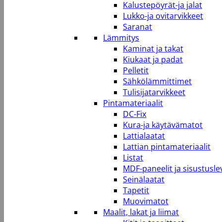
Kalustepöyrät-ja jalat
Lukko-ja ovitarvikkeet
Saranat
Lämmitys
Kaminat ja takat
Kiukaat ja padat
Pelletit
Sähkölämmittimet
Tulisijatarvikkeet
Pintamateriaalit
DC-Fix
Kura-ja käytävämatot
Lattialaatat
Lattian pintamateriaalit
Listat
MDF-paneelit ja sisustusle
Seinälaatat
Tapetit
Muovimatot
Maalit, lakat ja liimat