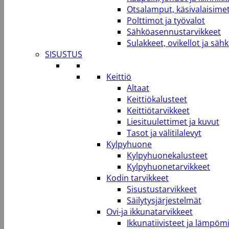
Otsalamput, käsivalaisimet
Polttimot ja työvalot
Sähköasennustarvikkeet
Sulakkeet, ovikellot ja säh
SISUSTUS
Keittiö
Altaat
Keittiökalusteet
Keittiötarvikkeet
Liesituulettimet ja kuvut
Tasot ja välitilalevyt
Kylpyhuone
Kylpyhuonekalusteet
Kylpyhuonetarvikkeet
Kodin tarvikkeet
Sisustustarvikkeet
Säilytysjärjestelmät
Ovi-ja ikkunatarvikkeet
Ikkunatiivisteet ja lämpömi