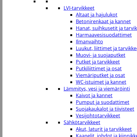
LVI-tarvikkeet
Altaat ja hajulukot
Betonirenkaat ja kannet
Hanat, suihkusetit ja tarvi
Harmaavesisuodattimet
Ilmanvaihto
Luukut, liittimet ja tarvikke
Muovi- ja suojaputket
Putket ja tarvikkeet
Putkiliittimet ja osat
Viemäriputket ja osat
WC-istuimet ja kannet
Lämmitys, vesi ja viemäröinti
Kaivot ja kannet
Pumput ja suodattimet
Suojakaukalot ja tiivisteet
Vesijohtotarvikkeet
Sähkötarvikkeet
Akut, laturit ja tarvikkeet
Kaapelit, johdot ja kiinnikk