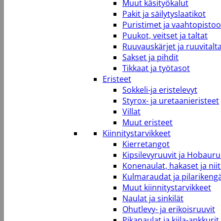
Muut käsityökalut
Pakit ja säilytyslaatikot
Puristimet ja vaahtopistool
Puukot, veitset ja taltat
Ruuvauskärjet ja ruuvitalt
Sakset ja pihdit
Tikkaat ja työtasot
Eristeet
Sokkeli-ja eristelevyt
Styrox- ja uretaanieristeet
Villat
Muut eristeet
Kiinnitystarvikkeet
Kierretangot
Kipsilevyruuvit ja Hobauru
Konenaulat, hakaset ja niit
Kulmaraudat ja pilarikeng
Muut kiinnitystarvikkeet
Naulat ja sinkilät
Ohutlevy- ja erikoisruuvit
Pikanaulat ja kiila-ankkurit