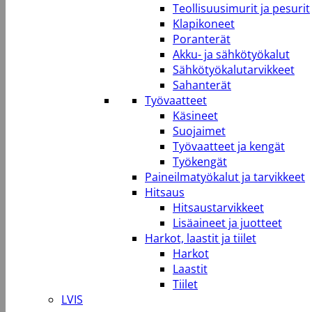
Teollisuusimurit ja pesurit
Klapikoneet
Poranterät
Akku- ja sähkötyökalut
Sähkötyökalutarvikkeet
Sahanterät
Työvaatteet
Käsineet
Suojaimet
Työvaatteet ja kengät
Työkengät
Paineilmatyökalut ja tarvikkeet
Hitsaus
Hitsaustarvikkeet
Lisäaineet ja juotteet
Harkot, laastit ja tiilet
Harkot
Laastit
Tiilet
LVIS