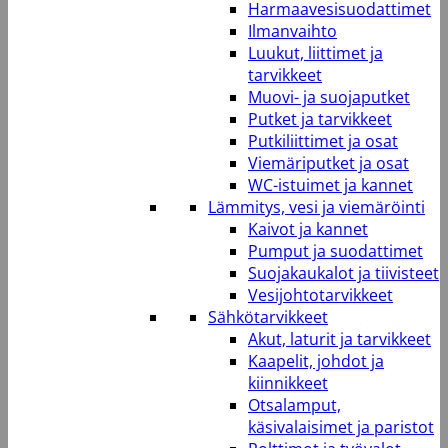
Harmaavesisuodattimet
Ilmanvaihto
Luukut, liittimet ja
tarvikkeet
Muovi- ja suojaputket
Putket ja tarvikkeet
Putkiliittimet ja osat
Viemäriputket ja osat
WC-istuimet ja kannet
Lämmitys, vesi ja viemäröinti
Kaivot ja kannet
Pumput ja suodattimet
Suojakaukalot ja tiivisteet
Vesijohtotarvikkeet
Sähkötarvikkeet
Akut, laturit ja tarvikkeet
Kaapelit, johdot ja
kiinnikkeet
Otsalamput,
käsivalaisimet ja paristot