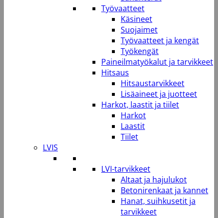
Työvaatteet
Käsineet
Suojaimet
Työvaatteet ja kengät
Työkengät
Paineilmatyökalut ja tarvikkeet
Hitsaus
Hitsaustarvikkeet
Lisäaineet ja juotteet
Harkot, laastit ja tiilet
Harkot
Laastit
Tiilet
LVIS
LVI-tarvikkeet
Altaat ja hajulukot
Betonirenkaat ja kannet
Hanat, suihkusetit ja
tarvikkeet