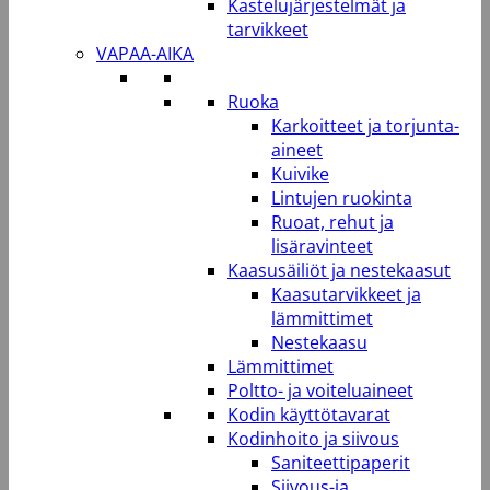
Kastelujärjestelmät ja
tarvikkeet
VAPAA-AIKA
Ruoka
Karkoitteet ja torjunta-
aineet
Kuivike
Lintujen ruokinta
Ruoat, rehut ja
lisäravinteet
Kaasusäiliöt ja nestekaasut
Kaasutarvikkeet ja
lämmittimet
Nestekaasu
Lämmittimet
Poltto- ja voiteluaineet
Kodin käyttötavarat
Kodinhoito ja siivous
Saniteettipaperit
Siivous-ja