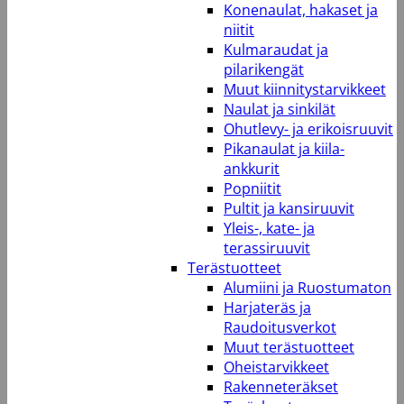
Konenaulat, hakaset ja
niitit
Kulmaraudat ja
pilarikengät
Muut kiinnitystarvikkeet
Naulat ja sinkilät
Ohutlevy- ja erikoisruuvit
Pikanaulat ja kiila-
ankkurit
Popniitit
Pultit ja kansiruuvit
Yleis-, kate- ja
terassiruuvit
Terästuotteet
Alumiini ja Ruostumaton
Harjateräs ja
Raudoitusverkot
Muut terästuotteet
Oheistarvikkeet
Rakenneteräkset