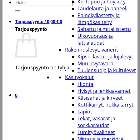
Kertopuu ja höylätty
Etsi:
Laudelauta ja paneeli
Painekyllästetty ja
lämpökäsitelty
Tarjouspyyntö /
0,00
€
0
Sahattu ja mitallistettu
Tarjouspyyntö
Ulkovuoraus ja
lattialaudat
Rakennuslevyt, vanerit
Kipsi-, lastu-. ja lujalevyt
Muu levytavara
Tarjouspyyntö on tyhjä.
Tuulensuoja ja kuitulevyt
Käsityökalut
Takaisin kauppaan
Hionta
Hylsyt ja lenkkiavaimet
0
Käsisahat ja kirveet
Kottikärryt, nokkakärryt
Lapiot
Lekat, vasarat ja
sorkkaraudat
Lumityövälineet
Mittaus ja merkintä