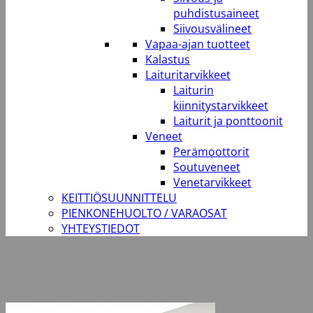
puhdistusaineet
Siivousvälineet
Vapaa-ajan tuotteet
Kalastus
Laituritarvikkeet
Laiturin
kiinnitystarvikkeet
Laiturit ja ponttoonit
Veneet
Perämoottorit
Soutuveneet
Venetarvikkeet
KEITTIÖSUUNNITTELU
PIENKONEHUOLTO / VARAOSAT
YHTEYSTIEDOT