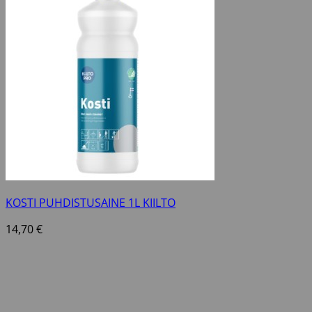
KOSTI PUHDISTUSAINE 1L KIILTO
14,70
€