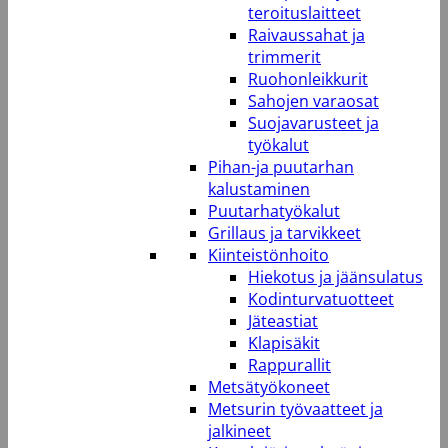
teroituslaitteet
Raivaussahat ja
trimmerit
Ruohonleikkurit
Sahojen varaosat
Suojavarusteet ja
työkalut
Pihan-ja puutarhan
kalustaminen
Puutarhatyökalut
Grillaus ja tarvikkeet
Kiinteistönhoito
Hiekotus ja jäänsulatus
Kodinturvatuotteet
Jäteastiat
Klapisäkit
Rappurallit
Metsätyökoneet
Metsurin työvaatteet ja
jalkineet