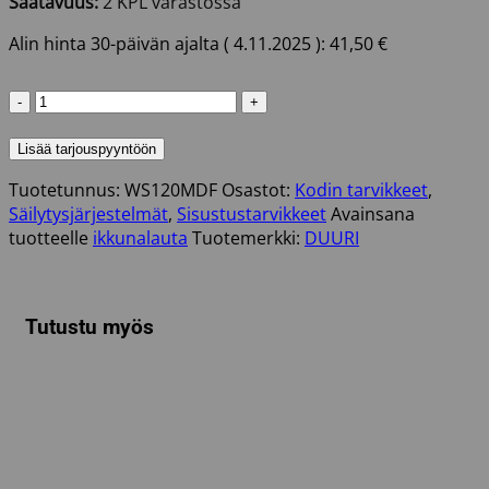
Saatavuus:
2 KPL varastossa
Alin hinta 30-päivän ajalta (
4.11.2025
):
41,50
€
IKKUNALAUTA
1200MM
MDF
Lisää tarjouspyyntöön
VALKOINEN
Tuotetunnus:
WS120MDF
Osastot:
Kodin tarvikkeet
,
määrä
Säilytysjärjestelmät
,
Sisustustarvikkeet
Avainsana
tuotteelle
ikkunalauta
Tuotemerkki:
DUURI
Tutustu myös