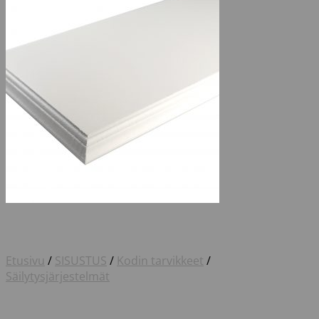
Etusivu
/
SISUSTUS
/
Kodin tarvikkeet
/
Säilytysjärjestelmät