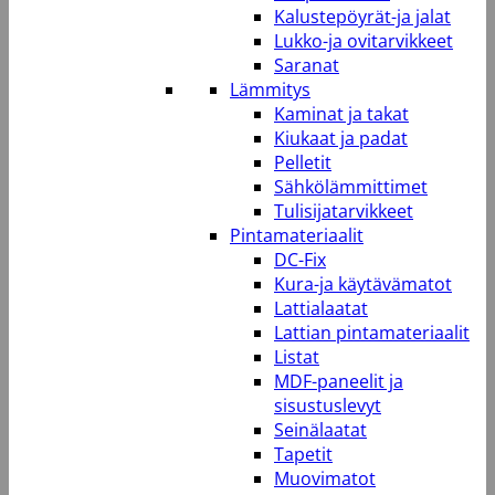
Kalustepöyrät-ja jalat
Lukko-ja ovitarvikkeet
Saranat
Lämmitys
Kaminat ja takat
Kiukaat ja padat
Pelletit
Sähkölämmittimet
Tulisijatarvikkeet
Pintamateriaalit
DC-Fix
Kura-ja käytävämatot
Lattialaatat
Lattian pintamateriaalit
Listat
MDF-paneelit ja
sisustuslevyt
Seinälaatat
Tapetit
Muovimatot