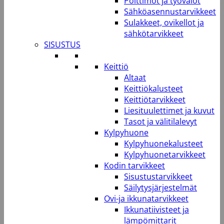
Polttimot ja työvalot
Sähköasennustarvikkeet
Sulakkeet, ovikellot ja
sähkötarvikkeet
SISUSTUS
Keittiö
Altaat
Keittiökalusteet
Keittiötarvikkeet
Liesituulettimet ja kuvut
Tasot ja välitilalevyt
Kylpyhuone
Kylpyhuonekalusteet
Kylpyhuonetarvikkeet
Kodin tarvikkeet
Sisustustarvikkeet
Säilytysjärjestelmät
Ovi-ja ikkunatarvikkeet
Ikkunatiivisteet ja
lämpömittarit