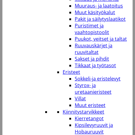
Muuraus- ja laatoitus
Muut käsityökalut
Pakit ja säilytyslaatikot
Puristimet ja
vaahtopistoolit
Puukot, veitset ja taltat
Ruuvauskärjet ja
ruuvitaltat
Sakset ja pihdit
Tikkaat ja työtasot
Eristeet
Sokkeli-ja eristelevyt
Styrox- ja
uretaanieristeet
Villat
Muut eristeet
Kiinnitystarvikkeet
Kierretangot
Kipsilevyruuvit ja
Hobauruuvit