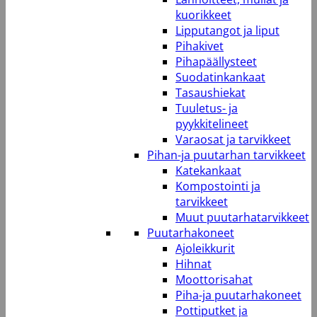
kuorikkeet
Lipputangot ja liput
Pihakivet
Pihapäällysteet
Suodatinkankaat
Tasaushiekat
Tuuletus- ja
pyykkitelineet
Varaosat ja tarvikkeet
Pihan-ja puutarhan tarvikkeet
Katekankaat
Kompostointi ja
tarvikkeet
Muut puutarhatarvikkeet
Puutarhakoneet
Ajoleikkurit
Hihnat
Moottorisahat
Piha-ja puutarhakoneet
Pottiputket ja