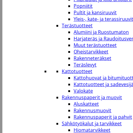
Popniitit
Pultit ja kansiruuvit
Yleis-, kate- ja terassiruuvi
Terästuotteet
Alumiini ja Ruostumaton
Harjateräs ja Raudoitusve
Muut terästuotteet
Oheistarvikkeet
Rakenneteräkset
Teräslevyt
Kattotuotteet
Kattohuovat ja bitumituot
Kattotuotteet ja sadevesij
Valokate
Rakennuspaperit ja muovit
Aluskatteet
Rakennusmuovit
Rakennuspaperit ja pahvit
Sähkötyökalut ja tarvikkeet
Hiomatarvikkeet