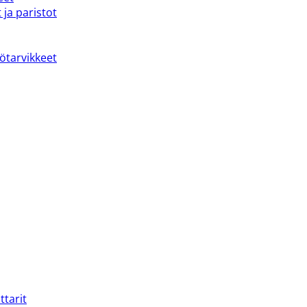
 ja paristot
kötarvikkeet
ttarit