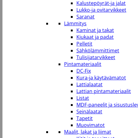
Kalustepöyrät-ja jalat
Lukko-ja ovitarvikkeet
Saranat
Lämmitys
Kaminat ja takat
Kiukaat ja padat
Pelletit
Sähkölämmittimet
Tulisijatarvikkeet
Pintamateriaalit
DC-Fix
Kura-ja käytävämatot
Lattialaatat
Lattian pintamateriaalit
Listat
MDF-paneelit ja sisustusle
Seinälaatat
Tapetit
Muovimatot
Maalit, lakat ja liimat