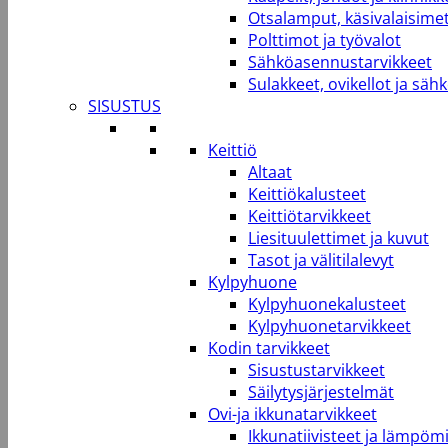
Otsalamput, käsivalaisimet
Polttimot ja työvalot
Sähköasennustarvikkeet
Sulakkeet, ovikellot ja säh
SISUSTUS
Keittiö
Altaat
Keittiökalusteet
Keittiötarvikkeet
Liesituulettimet ja kuvut
Tasot ja välitilalevyt
Kylpyhuone
Kylpyhuonekalusteet
Kylpyhuonetarvikkeet
Kodin tarvikkeet
Sisustustarvikkeet
Säilytysjärjestelmät
Ovi-ja ikkunatarvikkeet
Ikkunatiivisteet ja lämpömi