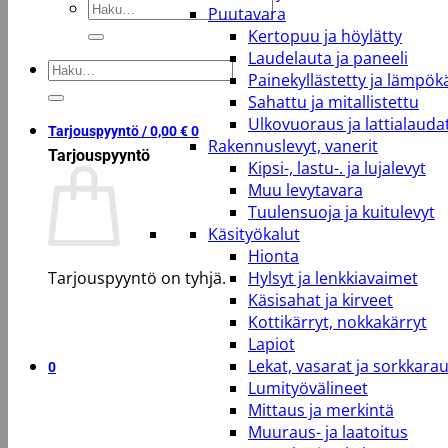
Etsi:
Puutavara
Kertopuu ja höylätty
Laudelauta ja paneeli
Etsi:
Painekyllästetty ja lämpökä
Sahattu ja mitallistettu
Ulkovuoraus ja lattialauda
Tarjouspyyntö /
0,00
€
0
Rakennuslevyt, vanerit
Tarjouspyyntö
Kipsi-, lastu-. ja lujalevyt
Muu levytavara
Tuulensuoja ja kuitulevyt
Käsityökalut
Hionta
Tarjouspyyntö on tyhjä.
Hylsyt ja lenkkiavaimet
Käsisahat ja kirveet
Kottikärryt, nokkakärryt
Takaisin kauppaan
Lapiot
Lekat, vasarat ja sorkkara
0
Lumityövälineet
Mittaus ja merkintä
Muuraus- ja laatoitus