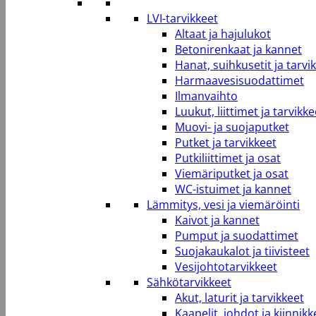
LVI-tarvikkeet
Altaat ja hajulukot
Betonirenkaat ja kannet
Hanat, suihkusetit ja tarvi
Harmaavesisuodattimet
Ilmanvaihto
Luukut, liittimet ja tarvikke
Muovi- ja suojaputket
Putket ja tarvikkeet
Putkiliittimet ja osat
Viemäriputket ja osat
WC-istuimet ja kannet
Lämmitys, vesi ja viemäröinti
Kaivot ja kannet
Pumput ja suodattimet
Suojakaukalot ja tiivisteet
Vesijohtotarvikkeet
Sähkötarvikkeet
Akut, laturit ja tarvikkeet
Kaapelit, johdot ja kiinnikk