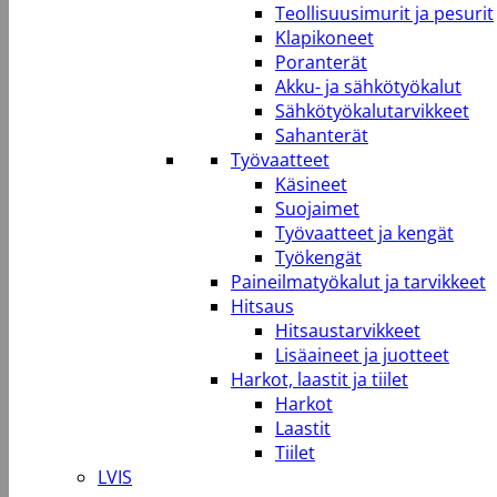
Teollisuusimurit ja pesurit
Klapikoneet
Poranterät
Akku- ja sähkötyökalut
Sähkötyökalutarvikkeet
Sahanterät
Työvaatteet
Käsineet
Suojaimet
Työvaatteet ja kengät
Työkengät
Paineilmatyökalut ja tarvikkeet
Hitsaus
Hitsaustarvikkeet
Lisäaineet ja juotteet
Harkot, laastit ja tiilet
Harkot
Laastit
Tiilet
LVIS