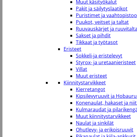
Muut käsityökalut
Pakit ja säilytyslaatikot
Puristimet ja vaahtopistool
Puukot, veitset ja taltat
Ruuvauskärjet ja ruuvitalt
Sakset ja pihdit
Tikkaat ja työtasot
Eristeet
Sokkeli-ja eristelevyt
Styrox- ja uretaanieristeet
Villat
Muut eristeet
Kiinnitystarvikkeet
Kierretangot
Kipsilevyruuvit ja Hobauru
Konenaulat, hakaset ja niit
Kulmaraudat ja pilarikeng
Muut kiinnitystarvikkeet
Naulat ja sinkilät
Ohutlevy- ja erikoisruuvit
Pikanaulat ja kiila-ankkurit