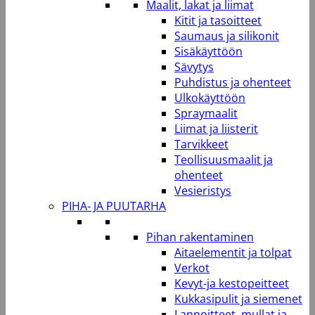
Maalit, lakat ja liimat
Kitit ja tasoitteet
Saumaus ja silikonit
Sisäkäyttöön
Sävytys
Puhdistus ja ohenteet
Ulkokäyttöön
Spraymaalit
Liimat ja liisterit
Tarvikkeet
Teollisuusmaalit ja
ohenteet
Vesieristys
PIHA- JA PUUTARHA
Pihan rakentaminen
Aitaelementit ja tolpat
Verkot
Kevyt-ja kestopeitteet
Kukkasipulit ja siemenet
Lannoitteet, mullat ja