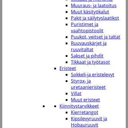
Muuraus- ja laatoitus
Muut käsityökalut
Pakit ja säilytyslaatikot
Puristimet ja
vaahtopistoolit
Puukot, veitset ja taltat
Ruuvauskärjet ja
ruuvitaltat
Sakset ja pihdit
Tikkaat ja työtasot
Eristeet
Sokkeli-ja eristelevyt
Styrox- ja
uretaanieristeet
Villat
Muut eristeet
Kiinnitystarvikkeet
Kierretangot
Kipsilevyruuvit ja
Hobauruuvit