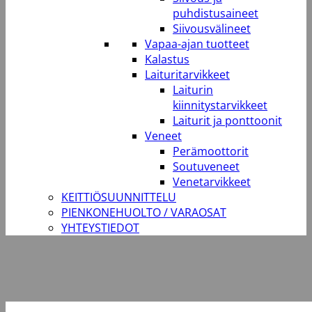
puhdistusaineet
Siivousvälineet
Vapaa-ajan tuotteet
Kalastus
Laituritarvikkeet
Laiturin
kiinnitystarvikkeet
Laiturit ja ponttoonit
Veneet
Perämoottorit
Soutuveneet
Venetarvikkeet
KEITTIÖSUUNNITTELU
PIENKONEHUOLTO / VARAOSAT
YHTEYSTIEDOT