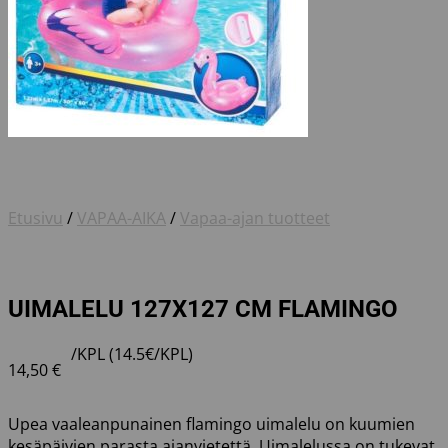
Etusivu
/
VAPAA-AIKA
/
Vapaa-ajan tuotteet
UIMALELU 127X127 CM FLAMINGO
/KPL (14.5€/KPL)
14,50
€
Upea vaaleanpunainen flamingo uimalelu on kuumien
kesäpäivien parasta ajanvietettä. Uimalelussa on tukevat