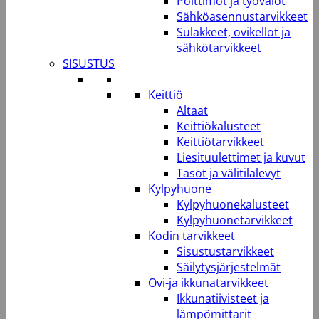
Polttimot ja työvalot
Sähköasennustarvikkeet
Sulakkeet, ovikellot ja
sähkötarvikkeet
SISUSTUS
Keittiö
Altaat
Keittiökalusteet
Keittiötarvikkeet
Liesituulettimet ja kuvut
Tasot ja välitilalevyt
Kylpyhuone
Kylpyhuonekalusteet
Kylpyhuonetarvikkeet
Kodin tarvikkeet
Sisustustarvikkeet
Säilytysjärjestelmät
Ovi-ja ikkunatarvikkeet
Ikkunatiivisteet ja
lämpömittarit