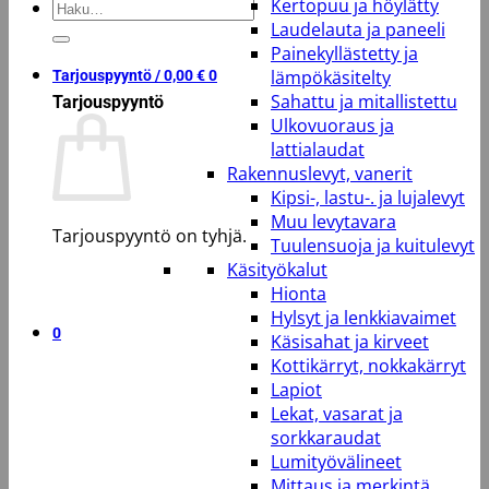
Kertopuu ja höylätty
Etsi:
Laudelauta ja paneeli
Painekyllästetty ja
lämpökäsitelty
Tarjouspyyntö /
0,00
€
0
Sahattu ja mitallistettu
Tarjouspyyntö
Ulkovuoraus ja
lattialaudat
Rakennuslevyt, vanerit
Kipsi-, lastu-. ja lujalevyt
Muu levytavara
Tarjouspyyntö on tyhjä.
Tuulensuoja ja kuitulevyt
Käsityökalut
Takaisin kauppaan
Hionta
Hylsyt ja lenkkiavaimet
0
Käsisahat ja kirveet
Kottikärryt, nokkakärryt
Lapiot
Lekat, vasarat ja
sorkkaraudat
Lumityövälineet
Mittaus ja merkintä