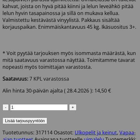
kahvat, joista on hyvä pitää kiinni ja lelun leveähkö pitää
lelun hyvin tasapainossa ja sillä on mukava kellua.
Valmistettu kestävästä vinyylistä. Pakkaus sisältää
korjauspaikan. Enimmäiskantavuus 45 kg. Ikäsuositus 3+.
* Voit pyytää tarjouksen myös isommasta määrästä, kun
mitä saatavuus varastossa näyttää. Toimitamme tavarat
nopeasti myös toimittajan varastosta.
Saatavuus:
7 KPL varastossa
Alin hinta 30-päivän ajalta (
28.4.2026
):
14,50
€
UIMALELU
127X127
CM
Lisää tarjouspyyntöön
FLAMINGO
Tuotetunnus:
317114
Osastot:
Ulkopelit ja keinut
,
Vapaa-
määrä
ajan tuotteet
Avainsana tuotteelle
uimalelu
Tuotemerkki: