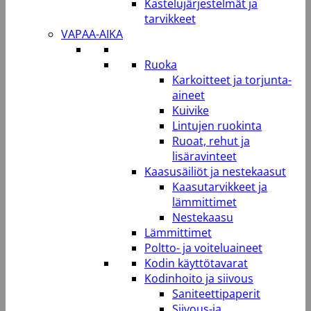
Kastelujärjestelmät ja
tarvikkeet
VAPAA-AIKA
Ruoka
Karkoitteet ja torjunta-
aineet
Kuivike
Lintujen ruokinta
Ruoat, rehut ja
lisäravinteet
Kaasusäiliöt ja nestekaasut
Kaasutarvikkeet ja
lämmittimet
Nestekaasu
Lämmittimet
Poltto- ja voiteluaineet
Kodin käyttötavarat
Kodinhoito ja siivous
Saniteettipaperit
Siivous-ja