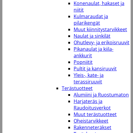
Konenaulat, hakaset ja
niitit
Kulmaraudat ja
pilarikengät
Muut kiinnitystarvikkeet
Naulat ja sinkilät
Ohutlevy- ja erikoisruuvit
Pikanaulat ja kiila-
ankkurit
Popniitit
Pultit ja kansiruuvit
Yleis-, kate- ja
terassiruuvit
Terästuotteet
Alumiini ja Ruostumaton
Harjateräs ja
Raudoitusverkot
Muut terästuotteet
Oheistarvikkeet
Rakenneteräkset