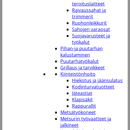
teroituslaitteet
Raivaussahat ja
trimmerit
Ruohonleikkurit
Sahojen varaosat
Suojavarusteet ja
työkalut
Pihan-ja puutarhan
kalustaminen
Puutarhatyökalut
Grillaus ja tarvikkeet
Kiinteistönhoito
Hiekotus ja jäänsulatus
Kodinturvatuotteet
Jäteastiat
Klapisäkit
Rappurallit
Metsätyökoneet
Metsurin työvaatteet ja
jalkineet