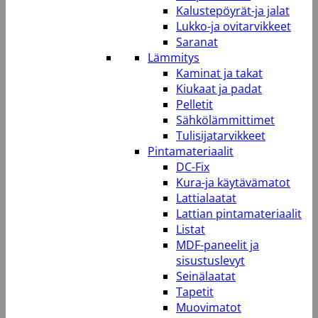
Kalustepöyrät-ja jalat
Lukko-ja ovitarvikkeet
Saranat
Lämmitys
Kaminat ja takat
Kiukaat ja padat
Pelletit
Sähkölämmittimet
Tulisijatarvikkeet
Pintamateriaalit
DC-Fix
Kura-ja käytävämatot
Lattialaatat
Lattian pintamateriaalit
Listat
MDF-paneelit ja
sisustuslevyt
Seinälaatat
Tapetit
Muovimatot