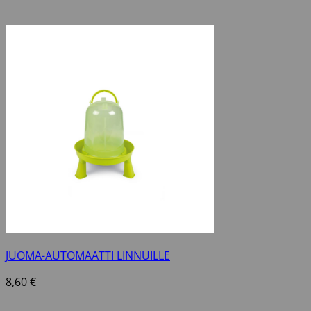
JUOMA-AUTOMAATTI LINNUILLE
8,60
€