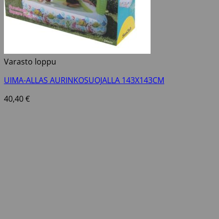
Varasto loppu
UIMA-ALLAS AURINKOSUOJALLA 143X143CM
40,40
€