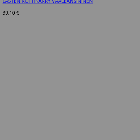
LASTEN KOTTIKÄRRY VAALEANSININEN
39,10
€