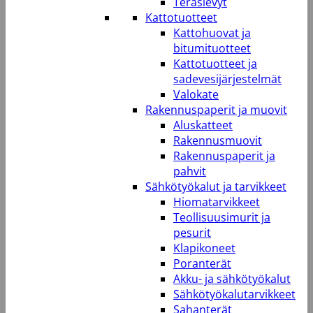
Teräslevyt
Kattotuotteet
Kattohuovat ja
bitumituotteet
Kattotuotteet ja
sadevesijärjestelmät
Valokate
Rakennuspaperit ja muovit
Aluskatteet
Rakennusmuovit
Rakennuspaperit ja
pahvit
Sähkötyökalut ja tarvikkeet
Hiomatarvikkeet
Teollisuusimurit ja
pesurit
Klapikoneet
Poranterät
Akku- ja sähkötyökalut
Sähkötyökalutarvikkeet
Sahanterät