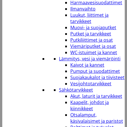
Harmaavesisuodattimet
Ilmanvaihto
Luukut, liittimet ja
tarvikkeet
Muovi- ja suojaputket
Putket ja tarvikkeet
Putkiliittimet ja osat
Viemäriputket ja osat
WC-istuimet ja kannet
Lämmitys, vesi ja viemäröinti
Kaivot ja kannet
Pumput ja suodattimet
Suojakaukalot ja tiivisteet
Vesijohtotarvikkeet
Sähkötarvikkeet
Akut, laturit ja tarvikkeet
Kaapelit, johdot ja
kiinnikkeet
Otsalamput,
käsivalaisimet ja paristot