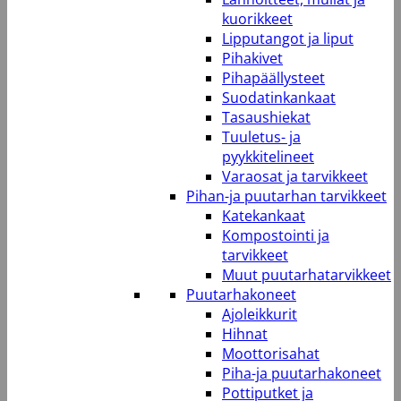
kuorikkeet
Lipputangot ja liput
Pihakivet
Pihapäällysteet
Suodatinkankaat
Tasaushiekat
Tuuletus- ja
pyykkitelineet
Varaosat ja tarvikkeet
Pihan-ja puutarhan tarvikkeet
Katekankaat
Kompostointi ja
tarvikkeet
Muut puutarhatarvikkeet
Puutarhakoneet
Ajoleikkurit
Hihnat
Moottorisahat
Piha-ja puutarhakoneet
Pottiputket ja