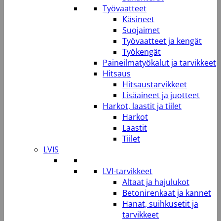
Työvaatteet
Käsineet
Suojaimet
Työvaatteet ja kengät
Työkengät
Paineilmatyökalut ja tarvikkeet
Hitsaus
Hitsaustarvikkeet
Lisäaineet ja juotteet
Harkot, laastit ja tiilet
Harkot
Laastit
Tiilet
LVIS
LVI-tarvikkeet
Altaat ja hajulukot
Betonirenkaat ja kannet
Hanat, suihkusetit ja
tarvikkeet