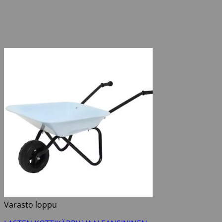
Varasto loppu