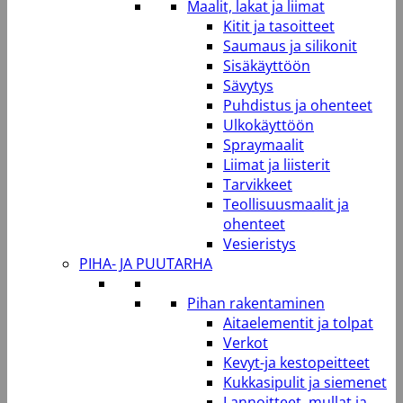
Maalit, lakat ja liimat
Kitit ja tasoitteet
Saumaus ja silikonit
Sisäkäyttöön
Sävytys
Puhdistus ja ohenteet
Ulkokäyttöön
Spraymaalit
Liimat ja liisterit
Tarvikkeet
Teollisuusmaalit ja
ohenteet
Vesieristys
PIHA- JA PUUTARHA
Pihan rakentaminen
Aitaelementit ja tolpat
Verkot
Kevyt-ja kestopeitteet
Kukkasipulit ja siemenet
Lannoitteet, mullat ja