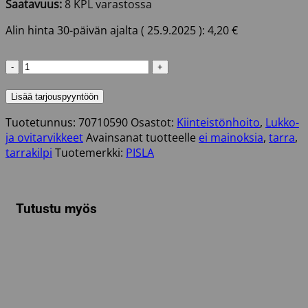
Saatavuus:
8 KPL varastossa
Alin hinta 30-päivän ajalta (
25.9.2025
):
4,20
€
TARRAKILPI
TALLENTAVA
KAMERAVALVONTA
Lisää tarjouspyyntöön
määrä
Tuotetunnus:
70710590
Osastot:
Kiinteistönhoito
,
Lukko-
ja ovitarvikkeet
Avainsanat tuotteelle
ei mainoksia
,
tarra
,
tarrakilpi
Tuotemerkki:
PISLA
Tutustu myös