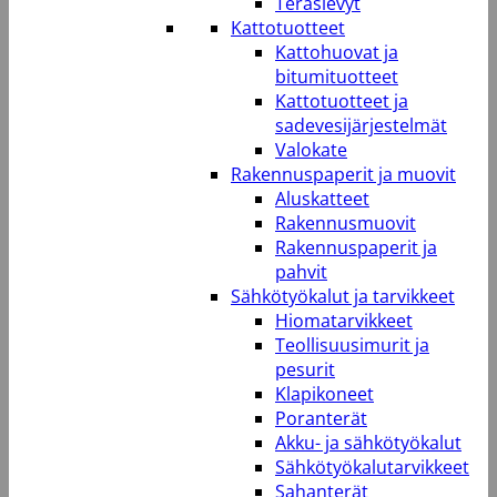
Teräslevyt
Kattotuotteet
Kattohuovat ja
bitumituotteet
Kattotuotteet ja
sadevesijärjestelmät
Valokate
Rakennuspaperit ja muovit
Aluskatteet
Rakennusmuovit
Rakennuspaperit ja
pahvit
Sähkötyökalut ja tarvikkeet
Hiomatarvikkeet
Teollisuusimurit ja
pesurit
Klapikoneet
Poranterät
Akku- ja sähkötyökalut
Sähkötyökalutarvikkeet
Sahanterät