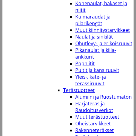
Konenaulat, hakaset ja
niitit
Kulmaraudat ja
pilarikengät
Muut kiinnitystarvikkeet
Naulat ja sinkilät
Ohutlevy- ja erikoisruuvit
Pikanaulat ja kiila-
ankkurit
Popniitit
Pultit ja kansiruuvit
Yleis-, kate- ja
terassiruuvit
Terästuotteet
Alumiini ja Ruostumaton
Harjateräs ja
Raudoitusverkot
Muut terästuotteet
Oheistarvikkeet
Rakenneteräkset