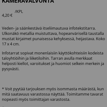
KAMERAVALVONTA
/KPL
4,20
€
Veden- ja säänkestävä itseliimautuva infotekstitarra.
Ulkonäkö metallia muistuttava, hopeanvärisellä taustalla
mustat kirjaimet punaisessa kehyksessä, heijastava. Koko
17 x 4 cm.
Infotarrat sopivat monenlaisiin käyttökohteisiin kodeista
taloyhtiöihin ja liiketiloihin. Tarran avulla merkkaat
helposti kiellot, varoitukset ja huomiot selkein merkein ja
pysyvästi.
* Voit pyytää tarjouksen myös isommasta määrästä, kun
mitä saatavuus varastossa näyttää. Toimitamme tavarat
nopeasti myös toimittajan varastosta.