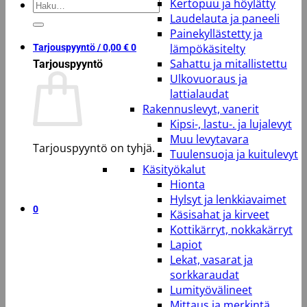
Kertopuu ja höylätty
Etsi:
Laudelauta ja paneeli
Painekyllästetty ja
lämpökäsitelty
Tarjouspyyntö /
0,00
€
0
Sahattu ja mitallistettu
Tarjouspyyntö
Ulkovuoraus ja
lattialaudat
Rakennuslevyt, vanerit
Kipsi-, lastu-. ja lujalevyt
Muu levytavara
Tarjouspyyntö on tyhjä.
Tuulensuoja ja kuitulevyt
Käsityökalut
Takaisin kauppaan
Hionta
Hylsyt ja lenkkiavaimet
0
Käsisahat ja kirveet
Kottikärryt, nokkakärryt
Lapiot
Lekat, vasarat ja
sorkkaraudat
Lumityövälineet
Mittaus ja merkintä