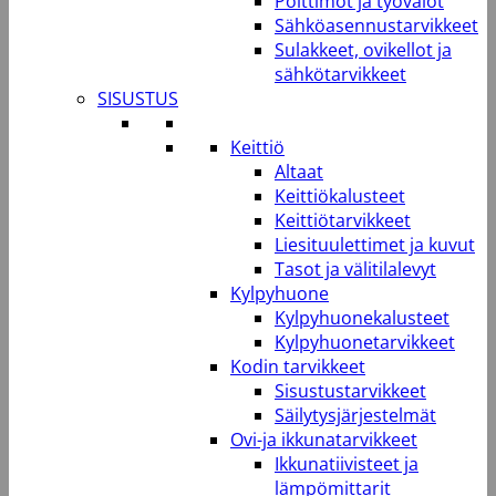
Polttimot ja työvalot
Sähköasennustarvikkeet
Sulakkeet, ovikellot ja
sähkötarvikkeet
SISUSTUS
Keittiö
Altaat
Keittiökalusteet
Keittiötarvikkeet
Liesituulettimet ja kuvut
Tasot ja välitilalevyt
Kylpyhuone
Kylpyhuonekalusteet
Kylpyhuonetarvikkeet
Kodin tarvikkeet
Sisustustarvikkeet
Säilytysjärjestelmät
Ovi-ja ikkunatarvikkeet
Ikkunatiivisteet ja
lämpömittarit