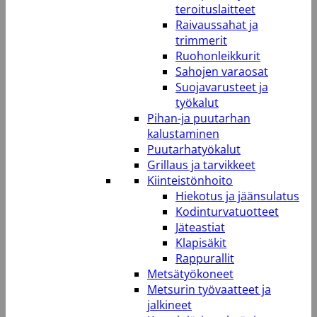
teroituslaitteet
Raivaussahat ja
trimmerit
Ruohonleikkurit
Sahojen varaosat
Suojavarusteet ja
työkalut
Pihan-ja puutarhan
kalustaminen
Puutarhatyökalut
Grillaus ja tarvikkeet
Kiinteistönhoito
Hiekotus ja jäänsulatus
Kodinturvatuotteet
Jäteastiat
Klapisäkit
Rappurallit
Metsätyökoneet
Metsurin työvaatteet ja
jalkineet