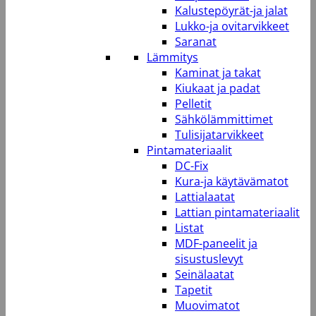
Kalustepöyrät-ja jalat
Lukko-ja ovitarvikkeet
Saranat
Lämmitys
Kaminat ja takat
Kiukaat ja padat
Pelletit
Sähkölämmittimet
Tulisijatarvikkeet
Pintamateriaalit
DC-Fix
Kura-ja käytävämatot
Lattialaatat
Lattian pintamateriaalit
Listat
MDF-paneelit ja
sisustuslevyt
Seinälaatat
Tapetit
Muovimatot