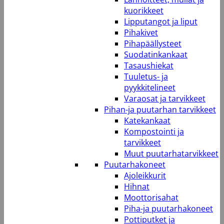
kuorikkeet
Lipputangot ja liput
Pihakivet
Pihapäällysteet
Suodatinkankaat
Tasaushiekat
Tuuletus- ja
pyykkitelineet
Varaosat ja tarvikkeet
Pihan-ja puutarhan tarvikkeet
Katekankaat
Kompostointi ja
tarvikkeet
Muut puutarhatarvikkeet
Puutarhakoneet
Ajoleikkurit
Hihnat
Moottorisahat
Piha-ja puutarhakoneet
Pottiputket ja