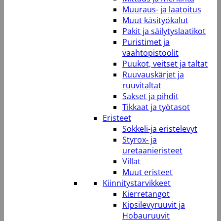
Muuraus- ja laatoitus
Muut käsityökalut
Pakit ja säilytyslaatikot
Puristimet ja
vaahtopistoolit
Puukot, veitset ja taltat
Ruuvauskärjet ja
ruuvitaltat
Sakset ja pihdit
Tikkaat ja työtasot
Eristeet
Sokkeli-ja eristelevyt
Styrox- ja
uretaanieristeet
Villat
Muut eristeet
Kiinnitystarvikkeet
Kierretangot
Kipsilevyruuvit ja
Hobauruuvit