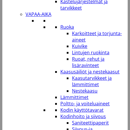
Kastelujärjestelmät ja
tarvikkeet
VAPAA-AIKA
Ruoka
Karkoitteet ja torjunta-
aineet
Kuivike
Lintujen ruokinta
Ruoat, rehut ja
lisäravinteet
Kaasusäiliöt ja nestekaasut
Kaasutarvikkeet ja
lämmittimet
Nestekaasu
Lämmittimet
Poltto- ja voiteluaineet
Kodin käyttötavarat
Kodinhoito ja siivous
Saniteettipaperit
Siivous-ja