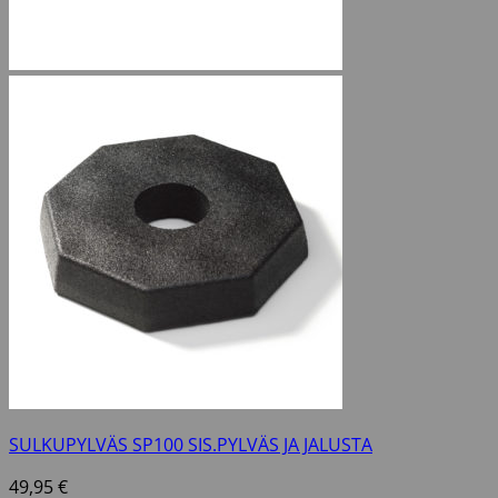
SULKUPYLVÄS SP100 SIS.PYLVÄS JA JALUSTA
49,95
€