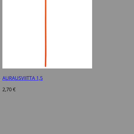
AURAUSVIITTA 1,5
2,70
€