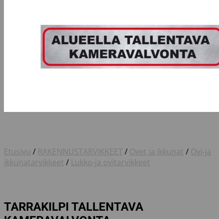
Etusivu
/
RAKENNUSTARVIKKEET
/
Ovet ja ikkunat
/
Ovi-ja
ikkunatarvikkeet
/
Lukko-ja ovitarvikkeet
TARRAKILPI TALLENTAVA