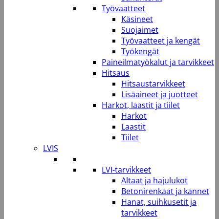
Työvaatteet
Käsineet
Suojaimet
Työvaatteet ja kengät
Työkengät
Paineilmatyökalut ja tarvikkeet
Hitsaus
Hitsaustarvikkeet
Lisäaineet ja juotteet
Harkot, laastit ja tiilet
Harkot
Laastit
Tiilet
LVIS
LVI-tarvikkeet
Altaat ja hajulukot
Betonirenkaat ja kannet
Hanat, suihkusetit ja
tarvikkeet