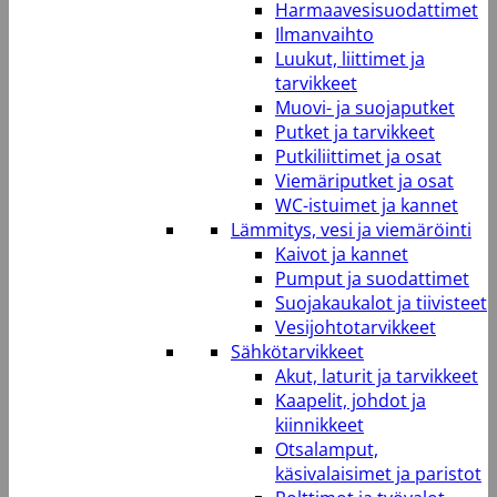
Harmaavesisuodattimet
Ilmanvaihto
Luukut, liittimet ja
tarvikkeet
Muovi- ja suojaputket
Putket ja tarvikkeet
Putkiliittimet ja osat
Viemäriputket ja osat
WC-istuimet ja kannet
Lämmitys, vesi ja viemäröinti
Kaivot ja kannet
Pumput ja suodattimet
Suojakaukalot ja tiivisteet
Vesijohtotarvikkeet
Sähkötarvikkeet
Akut, laturit ja tarvikkeet
Kaapelit, johdot ja
kiinnikkeet
Otsalamput,
käsivalaisimet ja paristot