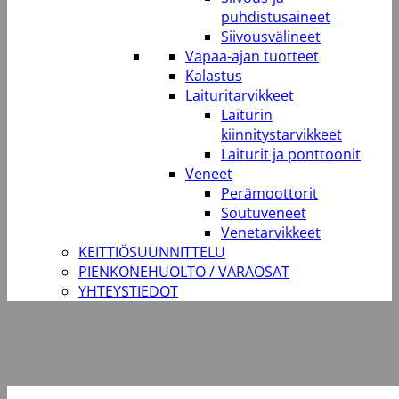
puhdistusaineet
Siivousvälineet
Vapaa-ajan tuotteet
Kalastus
Laituritarvikkeet
Laiturin
kiinnitystarvikkeet
Laiturit ja ponttoonit
Veneet
Perämoottorit
Soutuveneet
Venetarvikkeet
KEITTIÖSUUNNITTELU
PIENKONEHUOLTO / VARAOSAT
YHTEYSTIEDOT