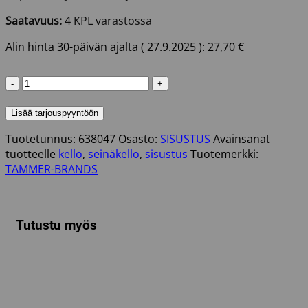
Saatavuus:
4 KPL varastossa
Alin hinta 30-päivän ajalta (
27.9.2025
):
27,70
€
SEINÄKELLO
FOREST
50CM
Lisää tarjouspyyntöön
määrä
Tuotetunnus:
638047
Osasto:
SISUSTUS
Avainsanat
tuotteelle
kello
,
seinäkello
,
sisustus
Tuotemerkki:
TAMMER-BRANDS
Tutustu myös