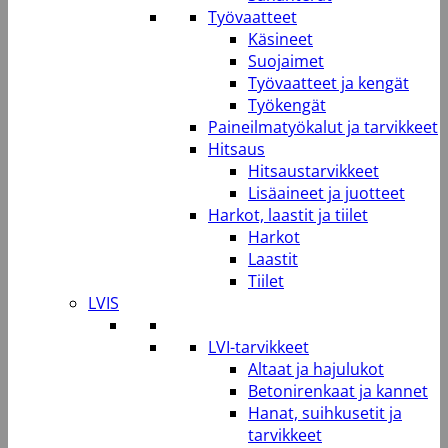
Työvaatteet
Käsineet
Suojaimet
Työvaatteet ja kengät
Työkengät
Paineilmatyökalut ja tarvikkeet
Hitsaus
Hitsaustarvikkeet
Lisäaineet ja juotteet
Harkot, laastit ja tiilet
Harkot
Laastit
Tiilet
LVIS
LVI-tarvikkeet
Altaat ja hajulukot
Betonirenkaat ja kannet
Hanat, suihkusetit ja
tarvikkeet