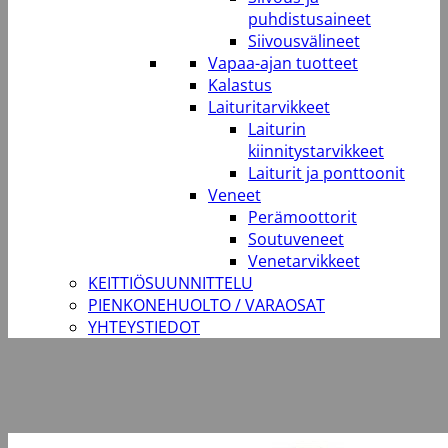
puhdistusaineet
Siivousvälineet
Vapaa-ajan tuotteet
Kalastus
Laituritarvikkeet
Laiturin
kiinnitystarvikkeet
Laiturit ja ponttoonit
Veneet
Perämoottorit
Soutuveneet
Venetarvikkeet
KEITTIÖSUUNNITTELU
PIENKONEHUOLTO / VARAOSAT
YHTEYSTIEDOT