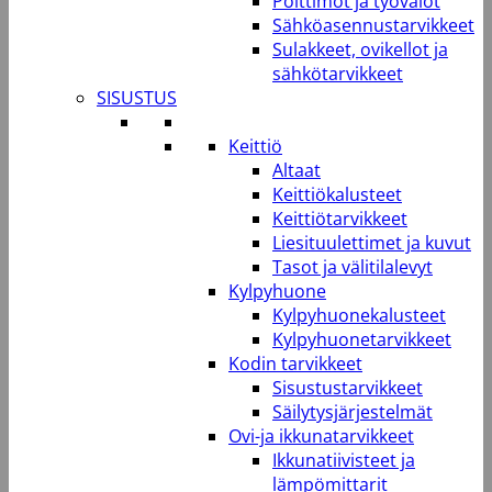
Polttimot ja työvalot
Sähköasennustarvikkeet
Sulakkeet, ovikellot ja
sähkötarvikkeet
SISUSTUS
Keittiö
Altaat
Keittiökalusteet
Keittiötarvikkeet
Liesituulettimet ja kuvut
Tasot ja välitilalevyt
Kylpyhuone
Kylpyhuonekalusteet
Kylpyhuonetarvikkeet
Kodin tarvikkeet
Sisustustarvikkeet
Säilytysjärjestelmät
Ovi-ja ikkunatarvikkeet
Ikkunatiivisteet ja
lämpömittarit