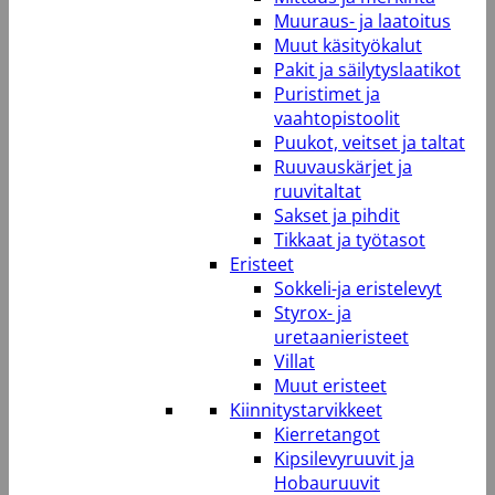
Muuraus- ja laatoitus
Muut käsityökalut
Pakit ja säilytyslaatikot
Puristimet ja
vaahtopistoolit
Puukot, veitset ja taltat
Ruuvauskärjet ja
ruuvitaltat
Sakset ja pihdit
Tikkaat ja työtasot
Eristeet
Sokkeli-ja eristelevyt
Styrox- ja
uretaanieristeet
Villat
Muut eristeet
Kiinnitystarvikkeet
Kierretangot
Kipsilevyruuvit ja
Hobauruuvit