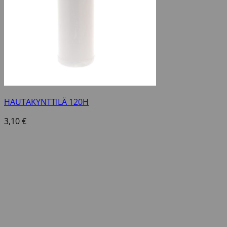
HAUTAKYNTTILÄ 120H
3,10
€