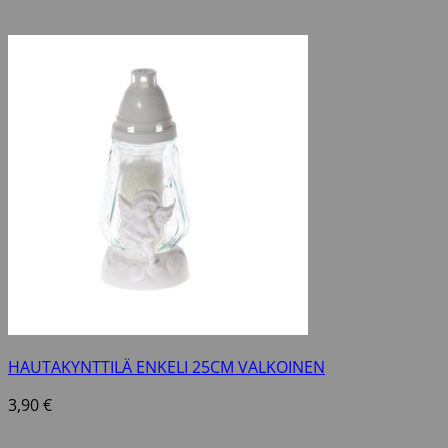
HAUTAKYNTTILÄ ENKELI 25CM VALKOINEN
3,90
€