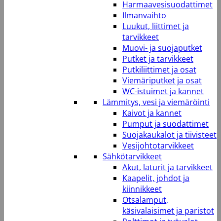
Harmaavesisuodattimet
Ilmanvaihto
Luukut, liittimet ja
tarvikkeet
Muovi- ja suojaputket
Putket ja tarvikkeet
Putkiliittimet ja osat
Viemäriputket ja osat
WC-istuimet ja kannet
Lämmitys, vesi ja viemäröinti
Kaivot ja kannet
Pumput ja suodattimet
Suojakaukalot ja tiivisteet
Vesijohtotarvikkeet
Sähkötarvikkeet
Akut, laturit ja tarvikkeet
Kaapelit, johdot ja
kiinnikkeet
Otsalamput,
käsivalaisimet ja paristot