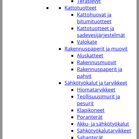
Teräslevyt
Kattotuotteet
Kattohuovat ja
bitumituotteet
Kattotuotteet ja
sadevesijärjestelmät
Valokate
Rakennuspaperit ja muovit
Aluskatteet
Rakennusmuovit
Rakennuspaperit ja
pahvit
Sähkötyökalut ja tarvikkeet
Hiomatarvikkeet
Teollisuusimurit ja
pesurit
Klapikoneet
Poranterät
Akku- ja sähkötyökalut
Sähkötyökalutarvikkeet
Sahanterät