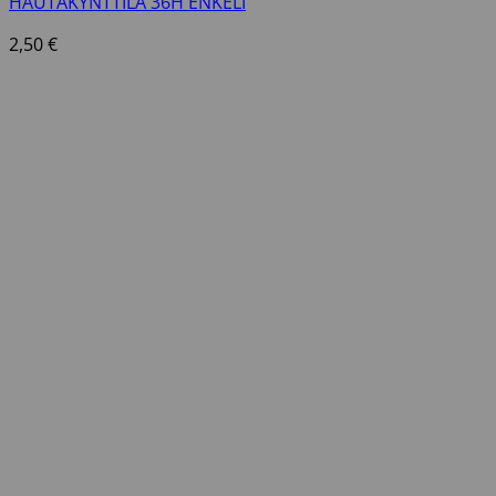
HAUTAKYNTTILÄ 36H ENKELI
2,50
€