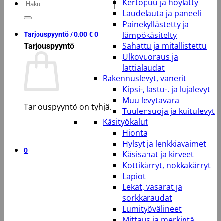
Kertopuu ja höylätty
Etsi:
Laudelauta ja paneeli
Painekyllästetty ja
lämpökäsitelty
Tarjouspyyntö /
0,00
€
0
Sahattu ja mitallistettu
Tarjouspyyntö
Ulkovuoraus ja
lattialaudat
Rakennuslevyt, vanerit
Kipsi-, lastu-. ja lujalevyt
Muu levytavara
Tarjouspyyntö on tyhjä.
Tuulensuoja ja kuitulevyt
Käsityökalut
Takaisin kauppaan
Hionta
Hylsyt ja lenkkiavaimet
0
Käsisahat ja kirveet
Kottikärryt, nokkakärryt
Lapiot
Lekat, vasarat ja
sorkkaraudat
Lumityövälineet
Mittaus ja merkintä