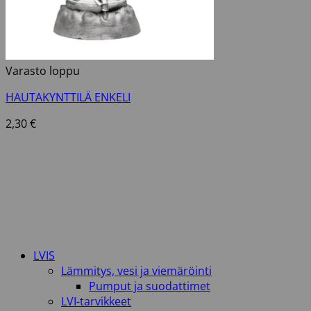
Varasto loppu
HAUTAKYNTTILÄ ENKELI
2,30
€
LVIS
Lämmitys, vesi ja viemäröinti
Pumput ja suodattimet
LVI-tarvikkeet