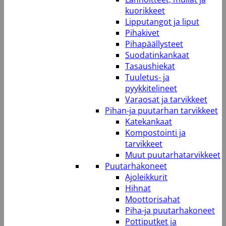
kuorikkeet
Lipputangot ja liput
Pihakivet
Pihapäällysteet
Suodatinkankaat
Tasaushiekat
Tuuletus- ja
pyykkitelineet
Varaosat ja tarvikkeet
Pihan-ja puutarhan tarvikkeet
Katekankaat
Kompostointi ja
tarvikkeet
Muut puutarhatarvikkeet
Puutarhakoneet
Ajoleikkurit
Hihnat
Moottorisahat
Piha-ja puutarhakoneet
Pottiputket ja