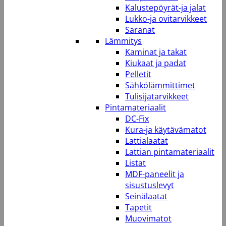
Kalustepöyrät-ja jalat
Lukko-ja ovitarvikkeet
Saranat
Lämmitys
Kaminat ja takat
Kiukaat ja padat
Pelletit
Sähkölämmittimet
Tulisijatarvikkeet
Pintamateriaalit
DC-Fix
Kura-ja käytävämatot
Lattialaatat
Lattian pintamateriaalit
Listat
MDF-paneelit ja
sisustuslevyt
Seinälaatat
Tapetit
Muovimatot