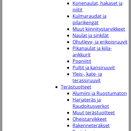
Konenaulat, hakaset ja
niitit
Kulmaraudat ja
pilarikengät
Muut kiinnitystarvikkeet
Naulat ja sinkilät
Ohutlevy- ja erikoisruuvit
Pikanaulat ja kiila-
ankkurit
Popniitit
Pultit ja kansiruuvit
Yleis-, kate- ja
terassiruuvit
Terästuotteet
Alumiini ja Ruostumaton
Harjateräs ja
Raudoitusverkot
Muut terästuotteet
Oheistarvikkeet
Rakenneteräkset