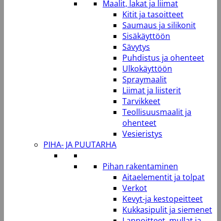
Maalit, lakat ja liimat
Kitit ja tasoitteet
Saumaus ja silikonit
Sisäkäyttöön
Sävytys
Puhdistus ja ohenteet
Ulkokäyttöön
Spraymaalit
Liimat ja liisterit
Tarvikkeet
Teollisuusmaalit ja
ohenteet
Vesieristys
PIHA- JA PUUTARHA
Pihan rakentaminen
Aitaelementit ja tolpat
Verkot
Kevyt-ja kestopeitteet
Kukkasipulit ja siemenet
Lannoitteet, mullat ja