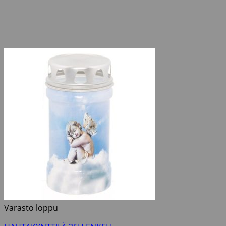
Varasto loppu