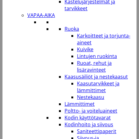
Kastelujärjestelmät ja
tarvikkeet
VAPAA-AIKA
Ruoka
Karkoitteet ja torjunta-
aineet
Kuivike
Lintujen ruokinta
Ruoat, rehut ja
lisäravinteet
Kaasusäiliöt ja nestekaasut
Kaasutarvikkeet ja
lämmittimet
Nestekaasu
Lämmittimet
Poltto- ja voiteluaineet
Kodin käyttötavarat
Kodinhoito ja siivous
Saniteettipaperit
Siivous-ja