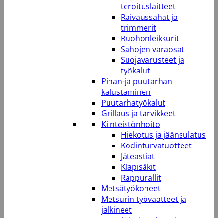
teroituslaitteet
Raivaussahat ja
trimmerit
Ruohonleikkurit
Sahojen varaosat
Suojavarusteet ja
työkalut
Pihan-ja puutarhan
kalustaminen
Puutarhatyökalut
Grillaus ja tarvikkeet
Kiinteistönhoito
Hiekotus ja jäänsulatus
Kodinturvatuotteet
Jäteastiat
Klapisäkit
Rappurallit
Metsätyökoneet
Metsurin työvaatteet ja
jalkineet