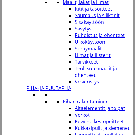
Maalit, lakat ja liimat
Kitit ja tasoitteet
Saumaus ja silikonit
Sisäkäyttöön
Sävytys
Puhdistus ja ohenteet
Ulkokäyttöön
Spraymaalit
Liimat ja liisterit
Tarvikkeet
Teollisuusmaalit ja
ohenteet
Vesieristys
PIHA- JA PUUTARHA
Pihan rakentaminen
Aitaelementit ja tolpat
Verkot
Kevyt-ja kestopeitteet
Kukkasipulit ja siemenet
Lannoitteet, mullat ja