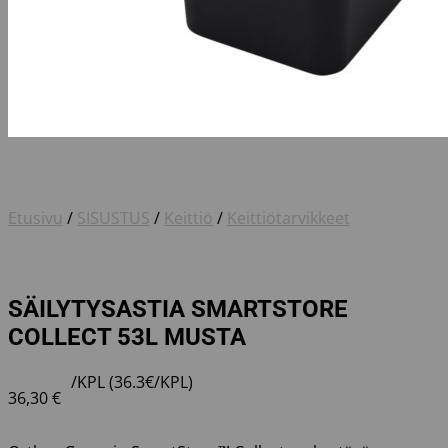
Etusivu
/
SISUSTUS
/
Keittiö
/
Keittiötarvikkeet
SÄILYTYSASTIA SMARTSTORE
COLLECT 53L MUSTA
/KPL (36.3€/KPL)
36,30
€