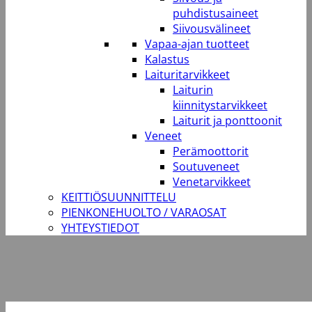
puhdistusaineet
Siivousvälineet
Vapaa-ajan tuotteet
Kalastus
Laituritarvikkeet
Laiturin
kiinnitystarvikkeet
Laiturit ja ponttoonit
Veneet
Perämoottorit
Soutuveneet
Venetarvikkeet
KEITTIÖSUUNNITTELU
PIENKONEHUOLTO / VARAOSAT
YHTEYSTIEDOT