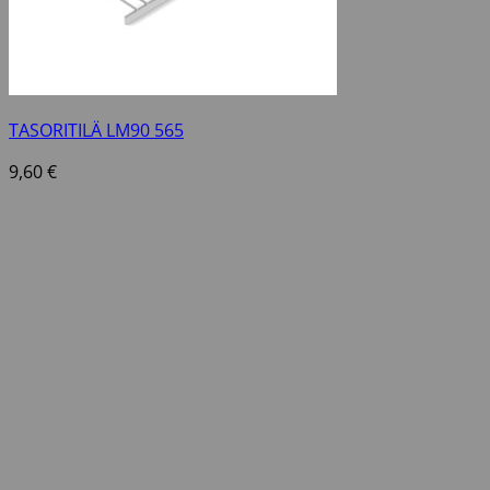
TASORITILÄ LM90 565
9,60
€