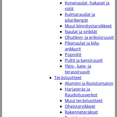
Konenaulat, hakaset ja
niitit
Kulmaraudat ja
pilarikengät
Muut kiinnitystarvikkeet
Naulat ja sinkilät
Ohutlevy- ja erikoisruuvit
Pikanaulat ja kiila-
ankkurit
Popniitit
Pultit ja kansiruuvit
Yleis-, kate- ja
terassiruuvit
Terästuotteet
Alumiini ja Ruostumaton
Harjateräs ja
Raudoitusverkot
Muut terästuotteet
Oheistarvikkeet
Rakenneteräkset