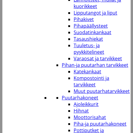
kuorikkeet
Lipputangot ja liput
Pihakivet
Pihapäällysteet
Suodatinkankaat
Tasaushiekat
Tuuletus- ja
pyykkitelineet
Varaosat ja tarvikkeet
Pihan-ja puutarhan tarvikkeet
Katekankaat
Kompostointi ja
tarvikkeet
Muut puutarhatarvikkeet
Puutarhakoneet
Ajoleikkurit
Hihnat
Moottorisahat
Piha-ja puutarhakoneet
Pottiputket ja