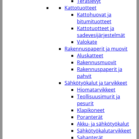
Teräslevyt
Kattotuotteet
Kattohuovat ja
bitumituotteet
Kattotuotteet ja
sadevesijärjestelmät
Valokate
Rakennuspaperit ja muovit
Aluskatteet
Rakennusmuovit
Rakennuspaperit ja
pahvit
Sähkötyökalut ja tarvikkeet
Hiomatarvikkeet
Teollisuusimurit ja
pesurit
Klapikoneet
Poranterät
Akku- ja sähkötyökalut
Sähkötyökalutarvikkeet
Sahanterät