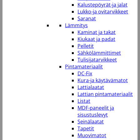
Kalustepöyrät-ja jalat
Lukko-ja ovitarvikkeet
Saranat
Lämmitys
Kaminat ja takat
Kiukaat ja padat
Pelletit
Sähkölämmittimet
Tulisijatarvikkeet
Pintamateriaalit
DC-Fix
Kura-ja käytävämatot
Lattialaatat
Lattian pintamateriaalit
Listat
MDF-paneelit ja
sisustuslevyt
Seinälaatat
Tapetit
Muovimatot