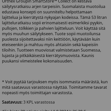
Orthex Groupin SmartStore™ Collect on kestävä
säilytysratkaisu arjen tarpeisiin. Suomalaista muotoilua
edustava konsepti on suunniteltu helpottamaan
lajittelua ja kierrätystä nykyajan kodeissa. Tämä 53 litran
lajitteluratkaisu sopii erinomaisesti esimerkiksi pyykin,
pullojen, tölkkien ja pahvien lajitteluun. Voit käyttää sitä
myös muuhun säilytykseen. Tuote sopii muotoilunsa
puolesta sijoitettavaksi niin keittiöön, käytävään kuin
eteiseenkin ja mahtuu myös ahtaisiin sekä kapeisiin
tiloihin. Tuotteen muoviosat valmistetaan Suomessa,
lujasta ja pitkäikäisestä kierrätysmuovista. Kaunis
puukansi viimeistelee kokonaisuuden.
* Voit pyytää tarjouksen myös isommasta määrästä, kun
mitä saatavuus varastossa näyttää. Toimitamme tavarat
nopeasti myös toimittajan varastosta.
Saatavuus:
3 KPL varastossa