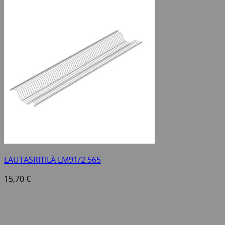
LAUTASRITILÄ LM91/2 565
15,70
€