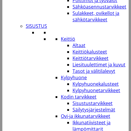
Polttimot ja työvalot
Sähköasennustarvikkeet
Sulakkeet, ovikellot ja
sähkötarvikkeet
SISUSTUS
Keittiö
Altaat
Keittiökalusteet
Keittiötarvikkeet
Liesituulettimet ja kuvut
Tasot ja välitilalevyt
Kylpyhuone
Kylpyhuonekalusteet
Kylpyhuonetarvikkeet
Kodin tarvikkeet
Sisustustarvikkeet
Säilytysjärjestelmät
Ovi-ja ikkunatarvikkeet
Ikkunatiivisteet ja
lämpömittarit