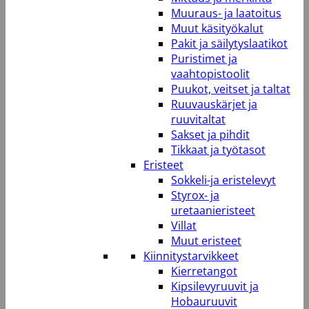
Muuraus- ja laatoitus
Muut käsityökalut
Pakit ja säilytyslaatikot
Puristimet ja
vaahtopistoolit
Puukot, veitset ja taltat
Ruuvauskärjet ja
ruuvitaltat
Sakset ja pihdit
Tikkaat ja työtasot
Eristeet
Sokkeli-ja eristelevyt
Styrox- ja
uretaanieristeet
Villat
Muut eristeet
Kiinnitystarvikkeet
Kierretangot
Kipsilevyruuvit ja
Hobauruuvit