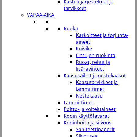
Kastelujärjestelmät ja
tarvikkeet
VAPAA-AIKA
Ruoka
Karkoitteet ja torjunta-
aineet
Kuivike
Lintujen ruokinta
Ruoat, rehut ja
lisäravinteet
Kaasusäiliöt ja nestekaasut
Kaasutarvikkeet ja
lämmittimet
Nestekaasu
Lämmittimet
Poltto- ja voiteluaineet
Kodin käyttötavarat
Kodinhoito ja siivous
Saniteettipaperit
Siivous-ja