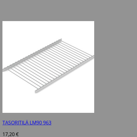
TASORITILÄ LM90 963
17,20
€