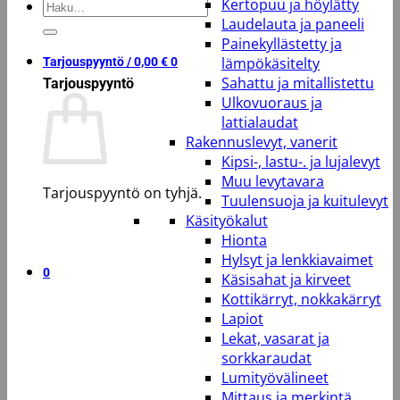
Kertopuu ja höylätty
Etsi:
Laudelauta ja paneeli
Painekyllästetty ja
lämpökäsitelty
Tarjouspyyntö /
0,00
€
0
Sahattu ja mitallistettu
Tarjouspyyntö
Ulkovuoraus ja
lattialaudat
Rakennuslevyt, vanerit
Kipsi-, lastu-. ja lujalevyt
Muu levytavara
Tarjouspyyntö on tyhjä.
Tuulensuoja ja kuitulevyt
Käsityökalut
Takaisin kauppaan
Hionta
Hylsyt ja lenkkiavaimet
0
Käsisahat ja kirveet
Kottikärryt, nokkakärryt
Lapiot
Lekat, vasarat ja
sorkkaraudat
Lumityövälineet
Mittaus ja merkintä