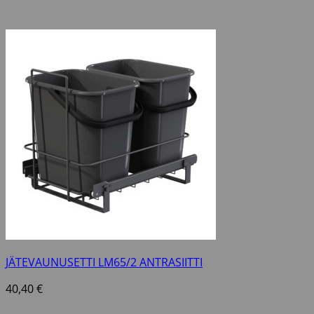
JÄTEVAUNUSETTI LM65/2 ANTRASIITTI
40,40
€