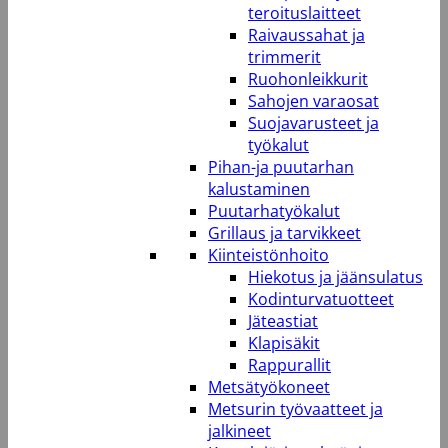
teroituslaitteet
Raivaussahat ja
trimmerit
Ruohonleikkurit
Sahojen varaosat
Suojavarusteet ja
työkalut
Pihan-ja puutarhan
kalustaminen
Puutarhatyökalut
Grillaus ja tarvikkeet
Kiinteistönhoito
Hiekotus ja jäänsulatus
Kodinturvatuotteet
Jäteastiat
Klapisäkit
Rappurallit
Metsätyökoneet
Metsurin työvaatteet ja
jalkineet