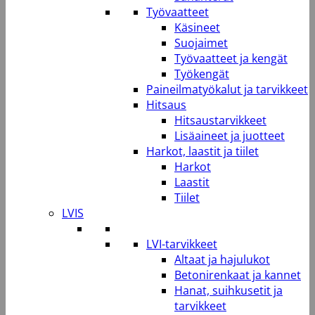
Työvaatteet
Käsineet
Suojaimet
Työvaatteet ja kengät
Työkengät
Paineilmatyökalut ja tarvikkeet
Hitsaus
Hitsaustarvikkeet
Lisäaineet ja juotteet
Harkot, laastit ja tiilet
Harkot
Laastit
Tiilet
LVIS
LVI-tarvikkeet
Altaat ja hajulukot
Betonirenkaat ja kannet
Hanat, suihkusetit ja
tarvikkeet