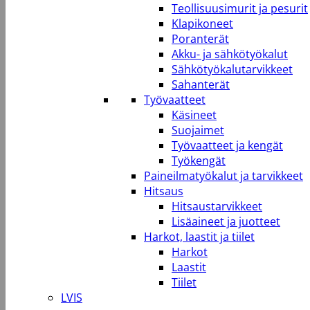
Teollisuusimurit ja pesurit
Klapikoneet
Poranterät
Akku- ja sähkötyökalut
Sähkötyökalutarvikkeet
Sahanterät
Työvaatteet
Käsineet
Suojaimet
Työvaatteet ja kengät
Työkengät
Paineilmatyökalut ja tarvikkeet
Hitsaus
Hitsaustarvikkeet
Lisäaineet ja juotteet
Harkot, laastit ja tiilet
Harkot
Laastit
Tiilet
LVIS