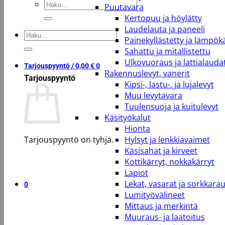
Etsi:
Puutavara
Kertopuu ja höylätty
Laudelauta ja paneeli
Etsi:
Painekyllästetty ja lämpökä
Sahattu ja mitallistettu
Ulkovuoraus ja lattialauda
Tarjouspyyntö /
0,00
€
0
Rakennuslevyt, vanerit
Tarjouspyyntö
Kipsi-, lastu-. ja lujalevyt
Muu levytavara
Tuulensuoja ja kuitulevyt
Käsityökalut
Hionta
Tarjouspyyntö on tyhjä.
Hylsyt ja lenkkiavaimet
Käsisahat ja kirveet
Kottikärryt, nokkakärryt
Takaisin kauppaan
Lapiot
Lekat, vasarat ja sorkkara
0
Lumityövälineet
Mittaus ja merkintä
Muuraus- ja laatoitus