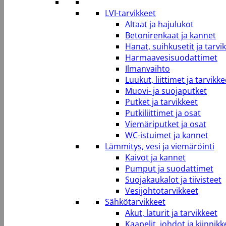
LVI-tarvikkeet
Altaat ja hajulukot
Betonirenkaat ja kannet
Hanat, suihkusetit ja tarvi
Harmaavesisuodattimet
Ilmanvaihto
Luukut, liittimet ja tarvikke
Muovi- ja suojaputket
Putket ja tarvikkeet
Putkiliittimet ja osat
Viemäriputket ja osat
WC-istuimet ja kannet
Lämmitys, vesi ja viemäröinti
Kaivot ja kannet
Pumput ja suodattimet
Suojakaukalot ja tiivisteet
Vesijohtotarvikkeet
Sähkötarvikkeet
Akut, laturit ja tarvikkeet
Kaapelit, johdot ja kiinnikk