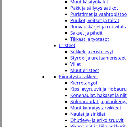
Muut käsityökalut
Pakit ja säilytyslaatikot
Puristimet ja vaahtopistool
Puukot, veitset ja taltat
Ruuvauskärjet ja ruuvitalt
Sakset ja pihdit
Tikkaat ja työtasot
Eristeet
Sokkeli-ja eristelevyt
Styrox- ja uretaanieristeet
Villat
Muut eristeet
Kiinnitystarvikkeet
Kierretangot
Kipsilevyruuvit ja Hobauru
Konenaulat, hakaset ja niit
Kulmaraudat ja pilarikeng
Muut kiinnitystarvikkeet
Naulat ja sinkilät
Ohutlevy- ja erikoisruuvit
Pikanaulat ja kiila-ankkurit