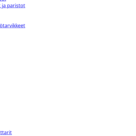
 ja paristot
kötarvikkeet
ttarit