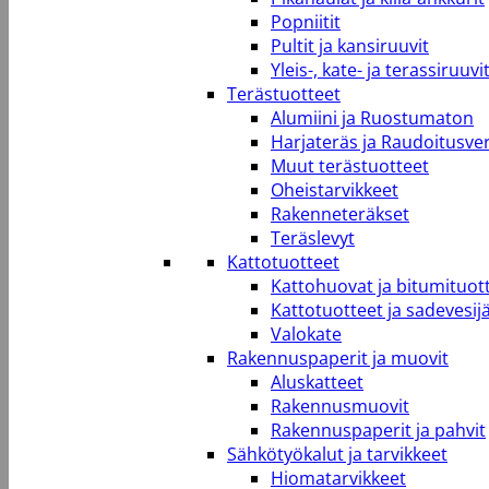
Popniitit
Pultit ja kansiruuvit
Yleis-, kate- ja terassiruuvi
Terästuotteet
Alumiini ja Ruostumaton
Harjateräs ja Raudoitusve
Muut terästuotteet
Oheistarvikkeet
Rakenneteräkset
Teräslevyt
Kattotuotteet
Kattohuovat ja bitumituot
Kattotuotteet ja sadevesij
Valokate
Rakennuspaperit ja muovit
Aluskatteet
Rakennusmuovit
Rakennuspaperit ja pahvit
Sähkötyökalut ja tarvikkeet
Hiomatarvikkeet