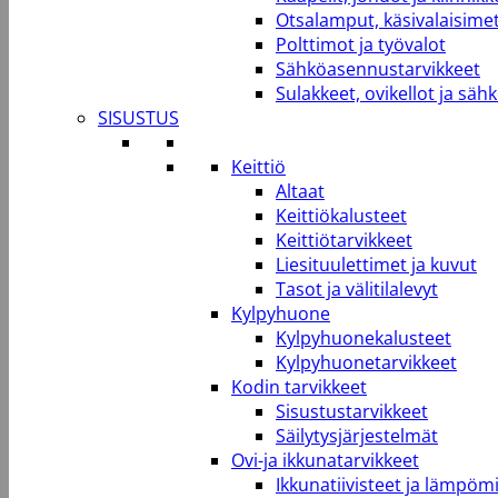
Otsalamput, käsivalaisimet
Polttimot ja työvalot
Sähköasennustarvikkeet
Sulakkeet, ovikellot ja säh
SISUSTUS
Keittiö
Altaat
Keittiökalusteet
Keittiötarvikkeet
Liesituulettimet ja kuvut
Tasot ja välitilalevyt
Kylpyhuone
Kylpyhuonekalusteet
Kylpyhuonetarvikkeet
Kodin tarvikkeet
Sisustustarvikkeet
Säilytysjärjestelmät
Ovi-ja ikkunatarvikkeet
Ikkunatiivisteet ja lämpömi