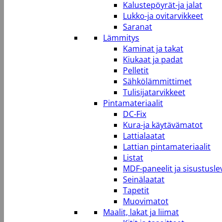
Kalustepöyrät-ja jalat
Lukko-ja ovitarvikkeet
Saranat
Lämmitys
Kaminat ja takat
Kiukaat ja padat
Pelletit
Sähkölämmittimet
Tulisijatarvikkeet
Pintamateriaalit
DC-Fix
Kura-ja käytävämatot
Lattialaatat
Lattian pintamateriaalit
Listat
MDF-paneelit ja sisustusle
Seinälaatat
Tapetit
Muovimatot
Maalit, lakat ja liimat