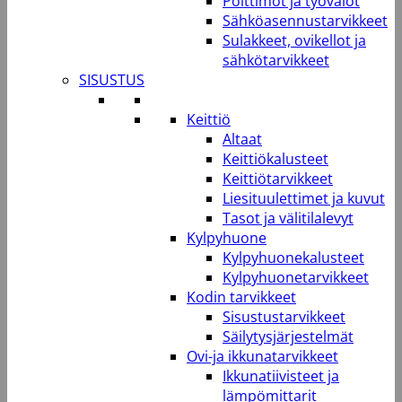
Polttimot ja työvalot
Sähköasennustarvikkeet
Sulakkeet, ovikellot ja
sähkötarvikkeet
SISUSTUS
Keittiö
Altaat
Keittiökalusteet
Keittiötarvikkeet
Liesituulettimet ja kuvut
Tasot ja välitilalevyt
Kylpyhuone
Kylpyhuonekalusteet
Kylpyhuonetarvikkeet
Kodin tarvikkeet
Sisustustarvikkeet
Säilytysjärjestelmät
Ovi-ja ikkunatarvikkeet
Ikkunatiivisteet ja
lämpömittarit