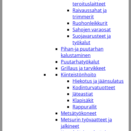
teroituslaitteet
Raivaussahat ja
trimmerit
Ruohonleikkurit
Sahojen varaosat
Suojavarusteet ja
työkalut
Pihan-ja puutarhan
kalustaminen
Puutarhatyökalut
Grillaus ja tarvikkeet
Kiinteistönhoito
Hiekotus ja jäänsulatus
Kodinturvatuotteet
Jäteastiat
Klapisäkit
Rappurallit
Metsätyökoneet
Metsurin työvaatteet ja
jalkineet