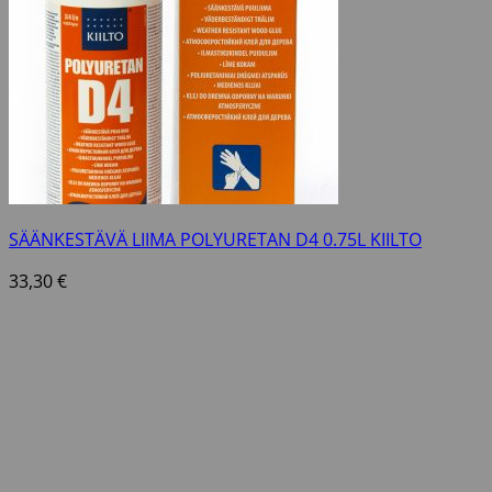
SÄÄNKESTÄVÄ LIIMA POLYURETAN D4 0.75L KIILTO
33,30
€