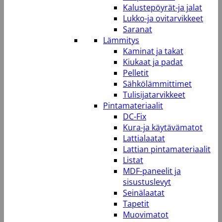
Kalustepöyrät-ja jalat
Lukko-ja ovitarvikkeet
Saranat
Lämmitys
Kaminat ja takat
Kiukaat ja padat
Pelletit
Sähkölämmittimet
Tulisijatarvikkeet
Pintamateriaalit
DC-Fix
Kura-ja käytävämatot
Lattialaatat
Lattian pintamateriaalit
Listat
MDF-paneelit ja
sisustuslevyt
Seinälaatat
Tapetit
Muovimatot