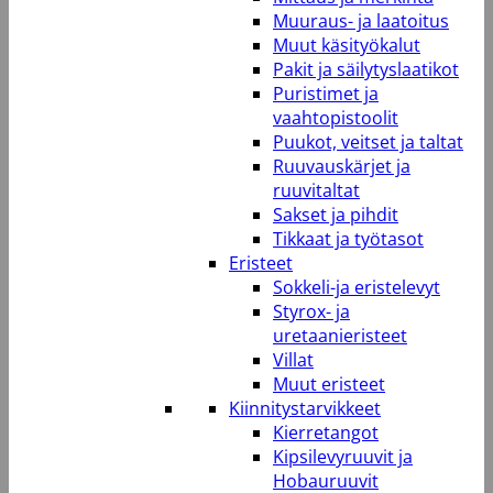
Muuraus- ja laatoitus
Muut käsityökalut
Pakit ja säilytyslaatikot
Puristimet ja
vaahtopistoolit
Puukot, veitset ja taltat
Ruuvauskärjet ja
ruuvitaltat
Sakset ja pihdit
Tikkaat ja työtasot
Eristeet
Sokkeli-ja eristelevyt
Styrox- ja
uretaanieristeet
Villat
Muut eristeet
Kiinnitystarvikkeet
Kierretangot
Kipsilevyruuvit ja
Hobauruuvit