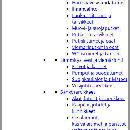
Harmaavesisuodattimet
Ilmanvaihto
Luukut, liittimet ja
tarvikkeet
Muovi- ja suojaputket
Putket ja tarvikkeet
Putkiliittimet ja osat
Viemäriputket ja osat
WC-istuimet ja kannet
Lämmitys, vesi ja viemäröinti
Kaivot ja kannet
Pumput ja suodattimet
Suojakaukalot ja tiivisteet
Vesijohtotarvikkeet
Sähkötarvikkeet
Akut, laturit ja tarvikkeet
Kaapelit, johdot ja
kiinnikkeet
Otsalamput,
käsivalaisimet ja paristot