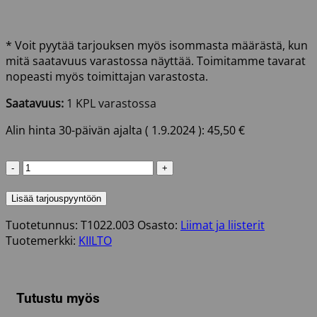
* Voit pyytää tarjouksen myös isommasta määrästä, kun
mitä saatavuus varastossa näyttää. Toimitamme tavarat
nopeasti myös toimittajan varastosta.
Saatavuus:
1 KPL varastossa
Alin hinta 30-päivän ajalta (
1.9.2024
):
45,50
€
RAKENNUSLIIMA
RAKSA
3L
Lisää tarjouspyyntöön
KIILTO
Tuotetunnus:
T1022.003
Osasto:
Liimat ja liisterit
määrä
Tuotemerkki:
KIILTO
Tutustu myös