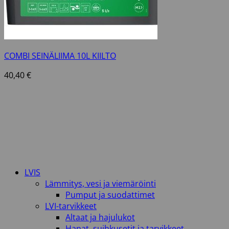
COMBI SEINÄLIIMA 10L KIILTO
40,40
€
LVIS
Lämmitys, vesi ja viemäröinti
Pumput ja suodattimet
LVI-tarvikkeet
Altaat ja hajulukot
Hanat, suihkusetit ja tarvikkeet