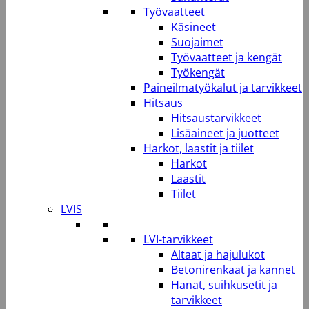
Työvaatteet
Käsineet
Suojaimet
Työvaatteet ja kengät
Työkengät
Paineilmatyökalut ja tarvikkeet
Hitsaus
Hitsaustarvikkeet
Lisäaineet ja juotteet
Harkot, laastit ja tiilet
Harkot
Laastit
Tiilet
LVIS
LVI-tarvikkeet
Altaat ja hajulukot
Betonirenkaat ja kannet
Hanat, suihkusetit ja
tarvikkeet