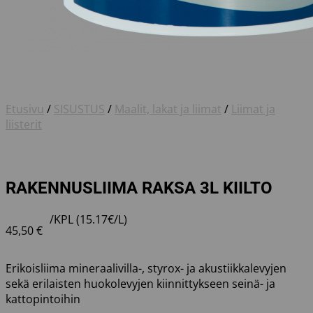
Etusivu
/
SISUSTUS
/
Maalit, lakat ja liimat
/
Liimat ja
liisterit
RAKENNUSLIIMA RAKSA 3L KIILTO
/KPL (15.17€/L)
45,50
€
Erikoisliima mineraalivilla-, styrox- ja akustiikkalevyjen
sekä erilaisten huokolevyjen kiinnittykseen seinä- ja
kattopintoihin