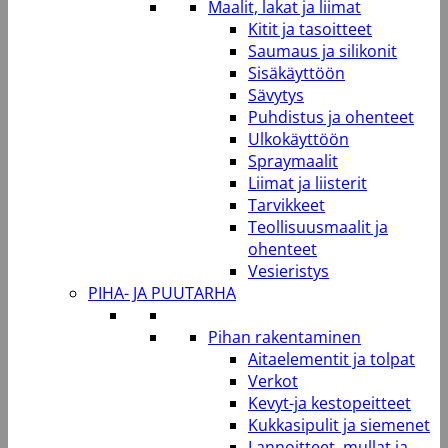
Maalit, lakat ja liimat
Kitit ja tasoitteet
Saumaus ja silikonit
Sisäkäyttöön
Sävytys
Puhdistus ja ohenteet
Ulkokäyttöön
Spraymaalit
Liimat ja liisterit
Tarvikkeet
Teollisuusmaalit ja
ohenteet
Vesieristys
PIHA- JA PUUTARHA
Pihan rakentaminen
Aitaelementit ja tolpat
Verkot
Kevyt-ja kestopeitteet
Kukkasipulit ja siemenet
Lannoitteet, mullat ja