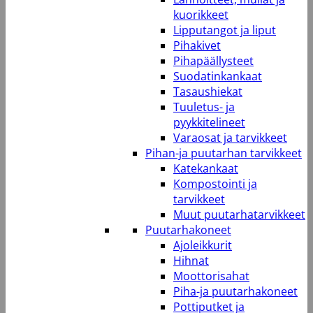
kuorikkeet
Lipputangot ja liput
Pihakivet
Pihapäällysteet
Suodatinkankaat
Tasaushiekat
Tuuletus- ja
pyykkitelineet
Varaosat ja tarvikkeet
Pihan-ja puutarhan tarvikkeet
Katekankaat
Kompostointi ja
tarvikkeet
Muut puutarhatarvikkeet
Puutarhakoneet
Ajoleikkurit
Hihnat
Moottorisahat
Piha-ja puutarhakoneet
Pottiputket ja