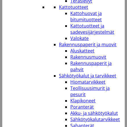
Teräslevyt
Kattotuotteet
Kattohuovat ja
bitumituotteet
Kattotuotteet ja
sadevesijärjestelmät
Valokate
Rakennuspaperit ja muovit
Aluskatteet
Rakennusmuovit
Rakennuspaperit ja
pahvit
Sähkötyökalut ja tarvikkeet
Hiomatarvikkeet
Teollisuusimurit ja
pesurit
Klapikoneet
Poranterät
Akku- ja sähkötyökalut
Sähkötyökalutarvikkeet
Sahanterät