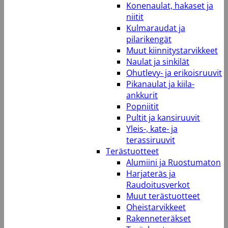
Konenaulat, hakaset ja
niitit
Kulmaraudat ja
pilarikengät
Muut kiinnitystarvikkeet
Naulat ja sinkilät
Ohutlevy- ja erikoisruuvit
Pikanaulat ja kiila-
ankkurit
Popniitit
Pultit ja kansiruuvit
Yleis-, kate- ja
terassiruuvit
Terästuotteet
Alumiini ja Ruostumaton
Harjateräs ja
Raudoitusverkot
Muut terästuotteet
Oheistarvikkeet
Rakenneteräkset