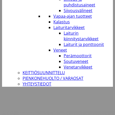
puhdistusaineet
Siivousvälineet
Vapaa-ajan tuotteet
Kalastus
Laituritarvikkeet
Laiturin
kiinnitystarvikkeet
Laiturit ja ponttoonit
Veneet
Perämoottorit
Soutuveneet
Venetarvikkeet
KEITTIÖSUUNNITTELU
PIENKONEHUOLTO / VARAOSAT
YHTEYSTIEDOT