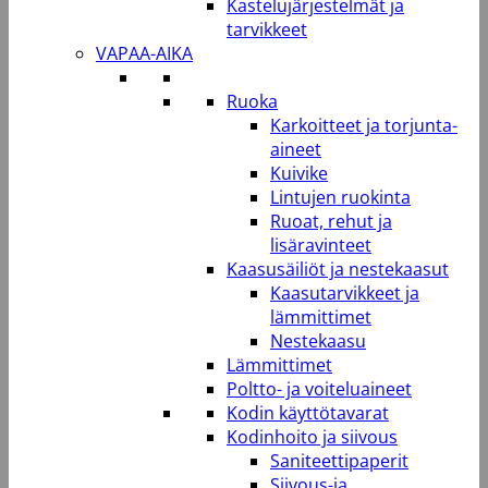
Kastelujärjestelmät ja
tarvikkeet
VAPAA-AIKA
Ruoka
Karkoitteet ja torjunta-
aineet
Kuivike
Lintujen ruokinta
Ruoat, rehut ja
lisäravinteet
Kaasusäiliöt ja nestekaasut
Kaasutarvikkeet ja
lämmittimet
Nestekaasu
Lämmittimet
Poltto- ja voiteluaineet
Kodin käyttötavarat
Kodinhoito ja siivous
Saniteettipaperit
Siivous-ja