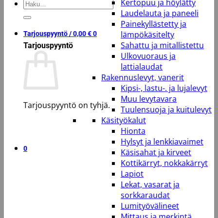
Kertopuu ja höylätty
Etsi:
Laudelauta ja paneeli
Painekyllästetty ja
lämpökäsitelty
Tarjouspyyntö /
0,00
€
0
Sahattu ja mitallistettu
Tarjouspyyntö
Ulkovuoraus ja
lattialaudat
Rakennuslevyt, vanerit
Kipsi-, lastu-. ja lujalevyt
Muu levytavara
Tarjouspyyntö on tyhjä.
Tuulensuoja ja kuitulevyt
Käsityökalut
Takaisin kauppaan
Hionta
Hylsyt ja lenkkiavaimet
0
Käsisahat ja kirveet
Kottikärryt, nokkakärryt
Lapiot
Lekat, vasarat ja
sorkkaraudat
Lumityövälineet
Mittaus ja merkintä