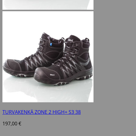
TURVAKENKÄ ZONE 2 HIGH+ S3 38
197,00
€