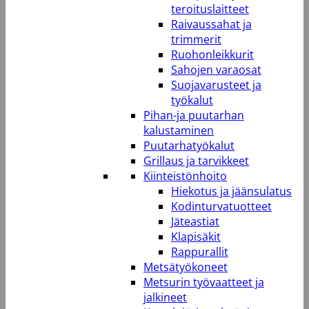
teroituslaitteet
Raivaussahat ja
trimmerit
Ruohonleikkurit
Sahojen varaosat
Suojavarusteet ja
työkalut
Pihan-ja puutarhan
kalustaminen
Puutarhatyökalut
Grillaus ja tarvikkeet
Kiinteistönhoito
Hiekotus ja jäänsulatus
Kodinturvatuotteet
Jäteastiat
Klapisäkit
Rappurallit
Metsätyökoneet
Metsurin työvaatteet ja
jalkineet