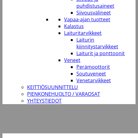
puhdistusaineet
Siivousvälineet
Vapaa-ajan tuotteet
Kalastus
Laituritarvikkeet
Laiturin
kiinnitystarvikkeet
Laiturit ja ponttoonit
Veneet
Perämoottorit
Soutuveneet
Venetarvikkeet
KEITTIÖSUUNNITTELU
PIENKONEHUOLTO / VARAOSAT
YHTEYSTIEDOT