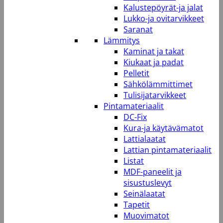
Kalustepöyrät-ja jalat
Lukko-ja ovitarvikkeet
Saranat
Lämmitys
Kaminat ja takat
Kiukaat ja padat
Pelletit
Sähkölämmittimet
Tulisijatarvikkeet
Pintamateriaalit
DC-Fix
Kura-ja käytävämatot
Lattialaatat
Lattian pintamateriaalit
Listat
MDF-paneelit ja
sisustuslevyt
Seinälaatat
Tapetit
Muovimatot