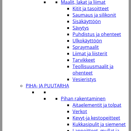
Maalit, lakat ja liimat
Kitit ja tasoitteet
Saumaus ja silikonit
Sisäkäyttöön
Sävytys
Puhdistus ja ohenteet
Ulkokäyttöön
Spraymaalit
Liimat ja liisterit
Tarvikkeet
Teollisuusmaalit ja
ohenteet
Vesieristys
PIHA- JA PUUTARHA
Pihan rakentaminen
Aitaelementit ja tolpat
Verkot
Kevyt-ja kestopeitteet
Kukkasipulit ja siemenet
Lannoitteet, mullat ja