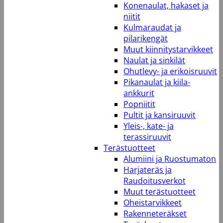
Konenaulat, hakaset ja
niitit
Kulmaraudat ja
pilarikengät
Muut kiinnitystarvikkeet
Naulat ja sinkilät
Ohutlevy- ja erikoisruuvit
Pikanaulat ja kiila-
ankkurit
Popniitit
Pultit ja kansiruuvit
Yleis-, kate- ja
terassiruuvit
Terästuotteet
Alumiini ja Ruostumaton
Harjateräs ja
Raudoitusverkot
Muut terästuotteet
Oheistarvikkeet
Rakenneteräkset