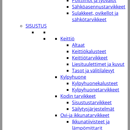
Polttimot ja työvalot
Sähköasennustarvikkeet
Sulakkeet, ovikellot ja
sähkötarvikkeet
SISUSTUS
Keittiö
Altaat
Keittiökalusteet
Keittiötarvikkeet
Liesituulettimet ja kuvut
Tasot ja välitilalevyt
Kylpyhuone
Kylpyhuonekalusteet
Kylpyhuonetarvikkeet
Kodin tarvikkeet
Sisustustarvikkeet
Säilytysjärjestelmät
Ovi-ja ikkunatarvikkeet
Ikkunatiivisteet ja
lämpömittarit