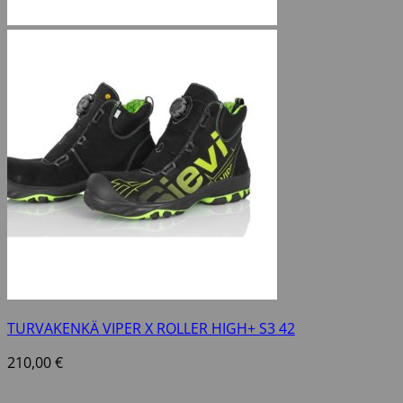
TURVAKENKÄ VIPER X ROLLER HIGH+ S3 42
210,00
€