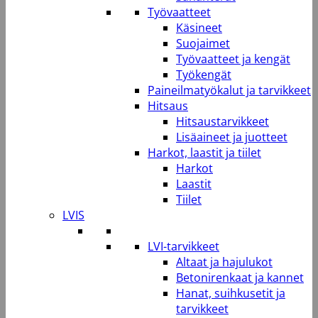
Työvaatteet
Käsineet
Suojaimet
Työvaatteet ja kengät
Työkengät
Paineilmatyökalut ja tarvikkeet
Hitsaus
Hitsaustarvikkeet
Lisäaineet ja juotteet
Harkot, laastit ja tiilet
Harkot
Laastit
Tiilet
LVIS
LVI-tarvikkeet
Altaat ja hajulukot
Betonirenkaat ja kannet
Hanat, suihkusetit ja
tarvikkeet