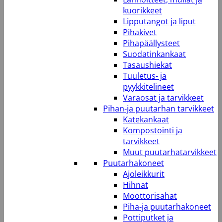
kuorikkeet
Lipputangot ja liput
Pihakivet
Pihapäällysteet
Suodatinkankaat
Tasaushiekat
Tuuletus- ja
pyykkitelineet
Varaosat ja tarvikkeet
Pihan-ja puutarhan tarvikkeet
Katekankaat
Kompostointi ja
tarvikkeet
Muut puutarhatarvikkeet
Puutarhakoneet
Ajoleikkurit
Hihnat
Moottorisahat
Piha-ja puutarhakoneet
Pottiputket ja