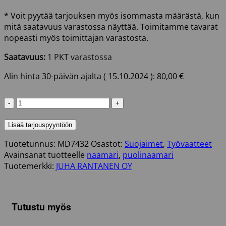
* Voit pyytää tarjouksen myös isommasta määrästä, kun
mitä saatavuus varastossa näyttää. Toimitamme tavarat
nopeasti myös toimittajan varastosta.
Saatavuus:
1 PKT varastossa
Alin hinta 30-päivän ajalta (
15.10.2024
):
80,00
€
MOLDEX
PUOLINAAMARI
M
Lisää tarjouspyyntöön
A1B1E1K
Tuotetunnus:
MD7432
Osastot:
Suojaimet
,
Työvaatteet
määrä
Avainsanat tuotteelle
naamari
,
puolinaamari
Tuotemerkki:
JUHA RANTANEN OY
Tutustu myös