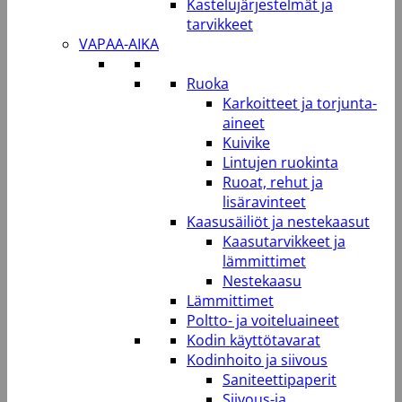
Kastelujärjestelmät ja
tarvikkeet
VAPAA-AIKA
Ruoka
Karkoitteet ja torjunta-
aineet
Kuivike
Lintujen ruokinta
Ruoat, rehut ja
lisäravinteet
Kaasusäiliöt ja nestekaasut
Kaasutarvikkeet ja
lämmittimet
Nestekaasu
Lämmittimet
Poltto- ja voiteluaineet
Kodin käyttötavarat
Kodinhoito ja siivous
Saniteettipaperit
Siivous-ja