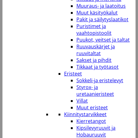
Muuraus- ja laatoitus
Muut käsityökalut
Pakit ja säilytyslaatikot
Puristimet ja
vaahtopistoolit
Puukot, veitset ja taltat
Ruuvauskärjet ja
ruuvitaltat
Sakset ja pihdit
Tikkaat ja työtasot
Eristeet
Sokkeli-ja eristelevyt
Styrox- ja
uretaanieristeet
Villat
Muut eristeet
Kiinnitystarvikkeet
Kierretangot
Kipsilevyruuvit ja
Hobauruuvit