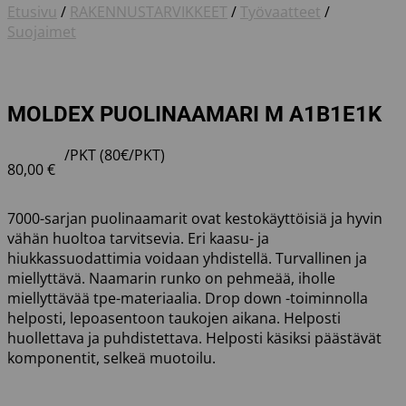
Etusivu
/
RAKENNUSTARVIKKEET
/
Työvaatteet
/
Suojaimet
MOLDEX PUOLINAAMARI M A1B1E1K
/PKT (80€/PKT)
80,00
€
7000-sarjan puolinaamarit ovat kestokäyttöisiä ja hyvin
vähän huoltoa tarvitsevia. Eri kaasu- ja
hiukkassuodattimia voidaan yhdistellä. Turvallinen ja
miellyttävä. Naamarin runko on pehmeää, iholle
miellyttävää tpe-materiaalia. Drop down -toiminnolla
helposti, lepoasentoon taukojen aikana. Helposti
huollettava ja puhdistettava. Helposti käsiksi päästävät
komponentit, selkeä muotoilu.