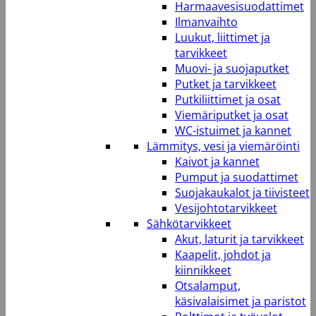
Harmaavesisuodattimet
Ilmanvaihto
Luukut, liittimet ja
tarvikkeet
Muovi- ja suojaputket
Putket ja tarvikkeet
Putkiliittimet ja osat
Viemäriputket ja osat
WC-istuimet ja kannet
Lämmitys, vesi ja viemäröinti
Kaivot ja kannet
Pumput ja suodattimet
Suojakaukalot ja tiivisteet
Vesijohtotarvikkeet
Sähkötarvikkeet
Akut, laturit ja tarvikkeet
Kaapelit, johdot ja
kiinnikkeet
Otsalamput,
käsivalaisimet ja paristot