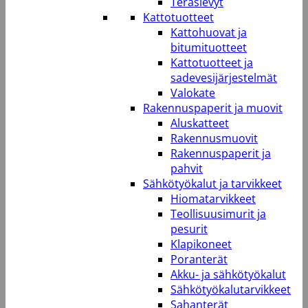
Teräslevyt
Kattotuotteet
Kattohuovat ja
bitumituotteet
Kattotuotteet ja
sadevesijärjestelmät
Valokate
Rakennuspaperit ja muovit
Aluskatteet
Rakennusmuovit
Rakennuspaperit ja
pahvit
Sähkötyökalut ja tarvikkeet
Hiomatarvikkeet
Teollisuusimurit ja
pesurit
Klapikoneet
Poranterät
Akku- ja sähkötyökalut
Sähkötyökalutarvikkeet
Sahanterät