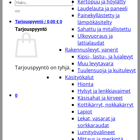
Kertopuu ja höylätty
Etsi:
Laudelauta ja paneeli
Painekyllästetty ja
lämpökäsitelty
Tarjouspyyntö /
0,00
€
0
Sahattu ja mitallistettu
Tarjouspyyntö
Ulkovuoraus ja
lattialaudat
Rakennuslevyt, vanerit
Kipsi-, lastu-. ja lujalevyt
Muu levytavara
Tarjouspyyntö on tyhjä.
Tuulensuoja ja kuitulevyt
Käsityökalut
Takaisin kauppaan
Hionta
Hylsyt ja lenkkiavaimet
0
Käsisahat ja kirveet
Kottikärryt, nokkakärryt
Lapiot
Lekat, vasarat ja
sorkkaraudat
Lumityövälineet
Mittaus ja merkintä