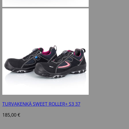
TURVAKENKÄ SWEET ROLLER+ S3 37
185,00
€