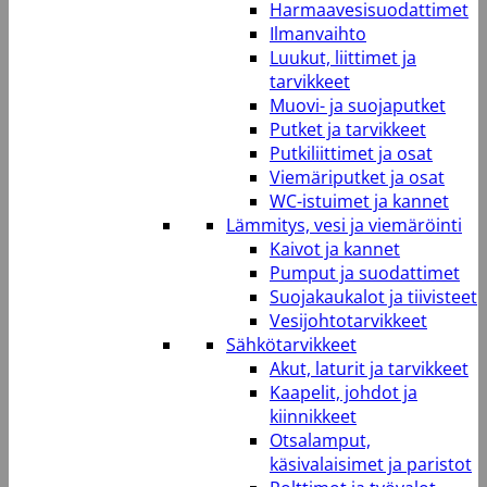
Harmaavesisuodattimet
Ilmanvaihto
Luukut, liittimet ja
tarvikkeet
Muovi- ja suojaputket
Putket ja tarvikkeet
Putkiliittimet ja osat
Viemäriputket ja osat
WC-istuimet ja kannet
Lämmitys, vesi ja viemäröinti
Kaivot ja kannet
Pumput ja suodattimet
Suojakaukalot ja tiivisteet
Vesijohtotarvikkeet
Sähkötarvikkeet
Akut, laturit ja tarvikkeet
Kaapelit, johdot ja
kiinnikkeet
Otsalamput,
käsivalaisimet ja paristot