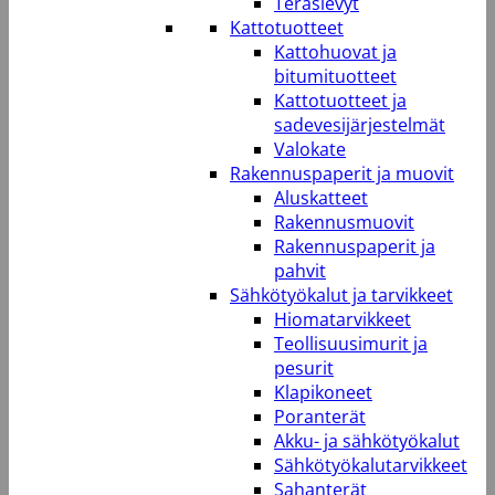
Teräslevyt
Kattotuotteet
Kattohuovat ja
bitumituotteet
Kattotuotteet ja
sadevesijärjestelmät
Valokate
Rakennuspaperit ja muovit
Aluskatteet
Rakennusmuovit
Rakennuspaperit ja
pahvit
Sähkötyökalut ja tarvikkeet
Hiomatarvikkeet
Teollisuusimurit ja
pesurit
Klapikoneet
Poranterät
Akku- ja sähkötyökalut
Sähkötyökalutarvikkeet
Sahanterät