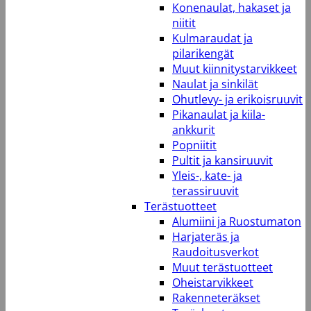
Konenaulat, hakaset ja
niitit
Kulmaraudat ja
pilarikengät
Muut kiinnitystarvikkeet
Naulat ja sinkilät
Ohutlevy- ja erikoisruuvit
Pikanaulat ja kiila-
ankkurit
Popniitit
Pultit ja kansiruuvit
Yleis-, kate- ja
terassiruuvit
Terästuotteet
Alumiini ja Ruostumaton
Harjateräs ja
Raudoitusverkot
Muut terästuotteet
Oheistarvikkeet
Rakenneteräkset