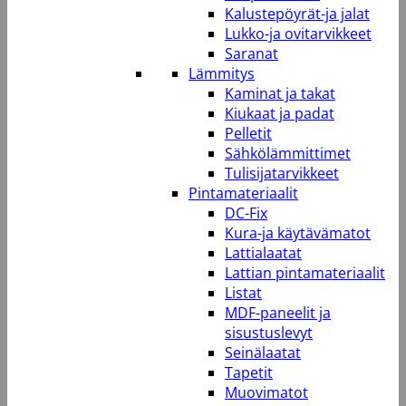
Kalustepöyrät-ja jalat
Lukko-ja ovitarvikkeet
Saranat
Lämmitys
Kaminat ja takat
Kiukaat ja padat
Pelletit
Sähkölämmittimet
Tulisijatarvikkeet
Pintamateriaalit
DC-Fix
Kura-ja käytävämatot
Lattialaatat
Lattian pintamateriaalit
Listat
MDF-paneelit ja
sisustuslevyt
Seinälaatat
Tapetit
Muovimatot