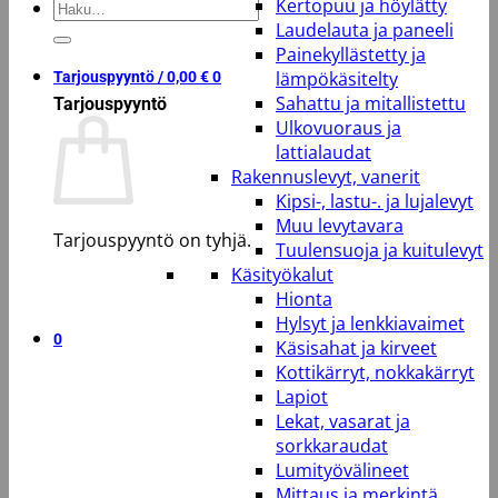
Kertopuu ja höylätty
Etsi:
Laudelauta ja paneeli
Painekyllästetty ja
lämpökäsitelty
Tarjouspyyntö /
0,00
€
0
Sahattu ja mitallistettu
Tarjouspyyntö
Ulkovuoraus ja
lattialaudat
Rakennuslevyt, vanerit
Kipsi-, lastu-. ja lujalevyt
Muu levytavara
Tarjouspyyntö on tyhjä.
Tuulensuoja ja kuitulevyt
Käsityökalut
Takaisin kauppaan
Hionta
Hylsyt ja lenkkiavaimet
0
Käsisahat ja kirveet
Kottikärryt, nokkakärryt
Lapiot
Lekat, vasarat ja
sorkkaraudat
Lumityövälineet
Mittaus ja merkintä