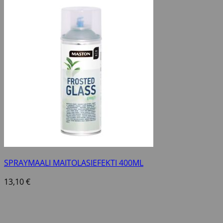
SPRAYMAALI MAITOLASIEFEKTI 400ML
13,10
€