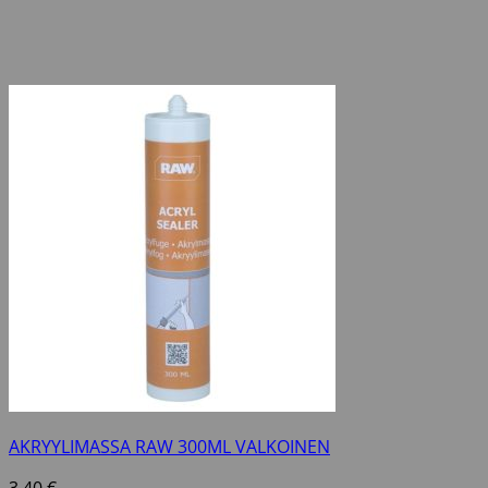
AKRYYLIMASSA RAW 300ML VALKOINEN
3,40
€