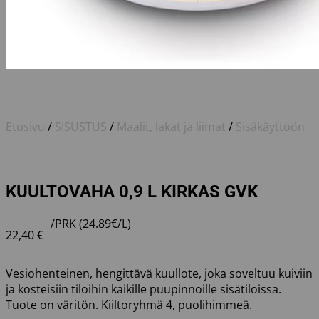
Etusivu
/
SISUSTUS
/
Maalit, lakat ja liimat
/
Sisäkäyttöön
KUULTOVAHA 0,9 L KIRKAS GVK
/PRK (24.89€/L)
22,40
€
Vesiohenteinen, hengittävä kuullote, joka soveltuu kuiviin
ja kosteisiin tiloihin kaikille puupinnoille sisätiloissa.
Tuote on väritön. Kiiltoryhmä 4, puolihimmeä.