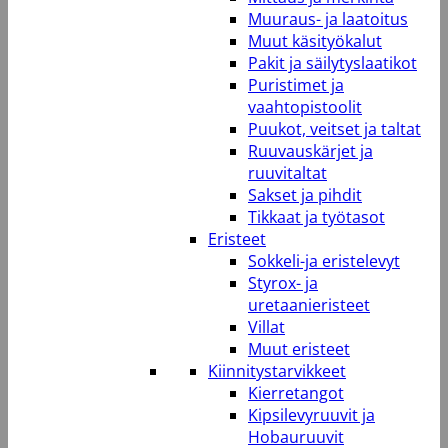
Muuraus- ja laatoitus
Muut käsityökalut
Pakit ja säilytyslaatikot
Puristimet ja
vaahtopistoolit
Puukot, veitset ja taltat
Ruuvauskärjet ja
ruuvitaltat
Sakset ja pihdit
Tikkaat ja työtasot
Eristeet
Sokkeli-ja eristelevyt
Styrox- ja
uretaanieristeet
Villat
Muut eristeet
Kiinnitystarvikkeet
Kierretangot
Kipsilevyruuvit ja
Hobauruuvit