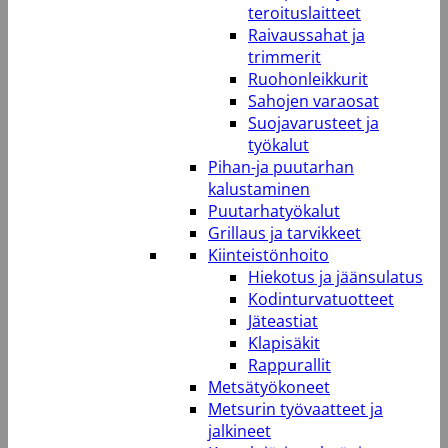
teroituslaitteet
Raivaussahat ja
trimmerit
Ruohonleikkurit
Sahojen varaosat
Suojavarusteet ja
työkalut
Pihan-ja puutarhan
kalustaminen
Puutarhatyökalut
Grillaus ja tarvikkeet
Kiinteistönhoito
Hiekotus ja jäänsulatus
Kodinturvatuotteet
Jäteastiat
Klapisäkit
Rappurallit
Metsätyökoneet
Metsurin työvaatteet ja
jalkineet