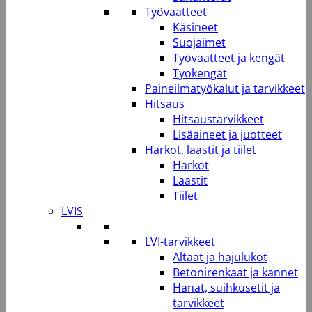
Työvaatteet
Käsineet
Suojaimet
Työvaatteet ja kengät
Työkengät
Paineilmatyökalut ja tarvikkeet
Hitsaus
Hitsaustarvikkeet
Lisäaineet ja juotteet
Harkot, laastit ja tiilet
Harkot
Laastit
Tiilet
LVIS
LVI-tarvikkeet
Altaat ja hajulukot
Betonirenkaat ja kannet
Hanat, suihkusetit ja
tarvikkeet