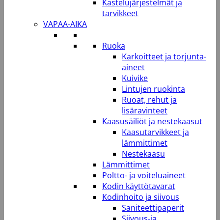
Kastelujärjestelmät ja
tarvikkeet
VAPAA-AIKA
Ruoka
Karkoitteet ja torjunta-
aineet
Kuivike
Lintujen ruokinta
Ruoat, rehut ja
lisäravinteet
Kaasusäiliöt ja nestekaasut
Kaasutarvikkeet ja
lämmittimet
Nestekaasu
Lämmittimet
Poltto- ja voiteluaineet
Kodin käyttötavarat
Kodinhoito ja siivous
Saniteettipaperit
Siivous-ja