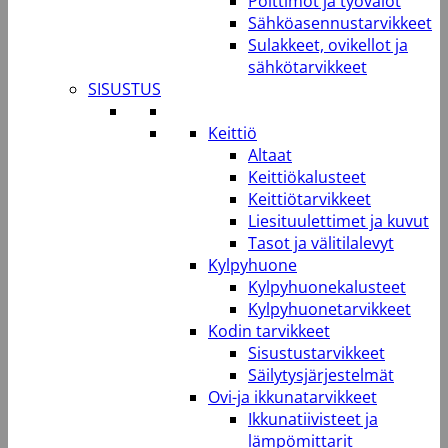
Polttimot ja työvalot
Sähköasennustarvikkeet
Sulakkeet, ovikellot ja
sähkötarvikkeet
SISUSTUS
Keittiö
Altaat
Keittiökalusteet
Keittiötarvikkeet
Liesituulettimet ja kuvut
Tasot ja välitilalevyt
Kylpyhuone
Kylpyhuonekalusteet
Kylpyhuonetarvikkeet
Kodin tarvikkeet
Sisustustarvikkeet
Säilytysjärjestelmät
Ovi-ja ikkunatarvikkeet
Ikkunatiivisteet ja
lämpömittarit