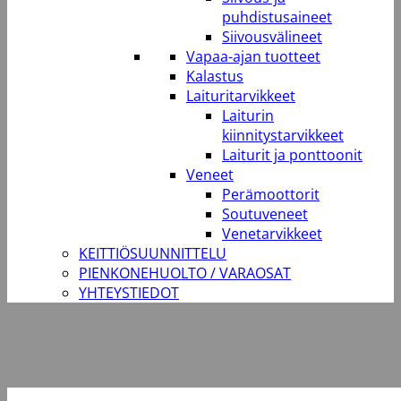
puhdistusaineet
Siivousvälineet
Vapaa-ajan tuotteet
Kalastus
Laituritarvikkeet
Laiturin
kiinnitystarvikkeet
Laiturit ja ponttoonit
Veneet
Perämoottorit
Soutuveneet
Venetarvikkeet
KEITTIÖSUUNNITTELU
PIENKONEHUOLTO / VARAOSAT
YHTEYSTIEDOT