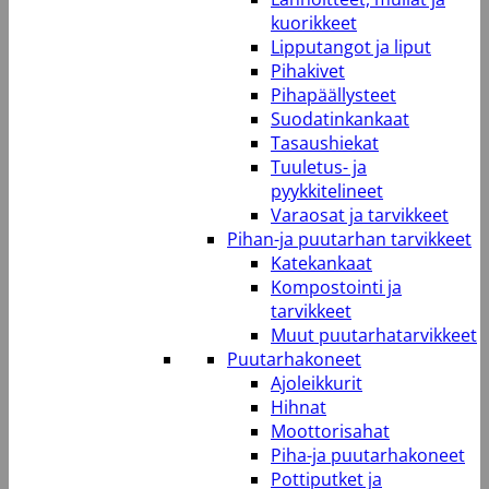
kuorikkeet
Lipputangot ja liput
Pihakivet
Pihapäällysteet
Suodatinkankaat
Tasaushiekat
Tuuletus- ja
pyykkitelineet
Varaosat ja tarvikkeet
Pihan-ja puutarhan tarvikkeet
Katekankaat
Kompostointi ja
tarvikkeet
Muut puutarhatarvikkeet
Puutarhakoneet
Ajoleikkurit
Hihnat
Moottorisahat
Piha-ja puutarhakoneet
Pottiputket ja