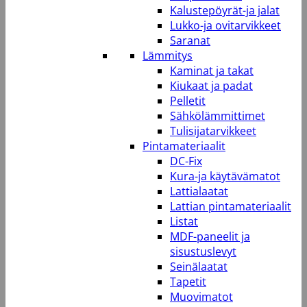
Kalustepöyrät-ja jalat
Lukko-ja ovitarvikkeet
Saranat
Lämmitys
Kaminat ja takat
Kiukaat ja padat
Pelletit
Sähkölämmittimet
Tulisijatarvikkeet
Pintamateriaalit
DC-Fix
Kura-ja käytävämatot
Lattialaatat
Lattian pintamateriaalit
Listat
MDF-paneelit ja
sisustuslevyt
Seinälaatat
Tapetit
Muovimatot