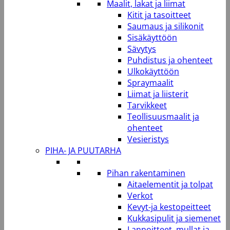
Maalit, lakat ja liimat
Kitit ja tasoitteet
Saumaus ja silikonit
Sisäkäyttöön
Sävytys
Puhdistus ja ohenteet
Ulkokäyttöön
Spraymaalit
Liimat ja liisterit
Tarvikkeet
Teollisuusmaalit ja
ohenteet
Vesieristys
PIHA- JA PUUTARHA
Pihan rakentaminen
Aitaelementit ja tolpat
Verkot
Kevyt-ja kestopeitteet
Kukkasipulit ja siemenet
Lannoitteet, mullat ja