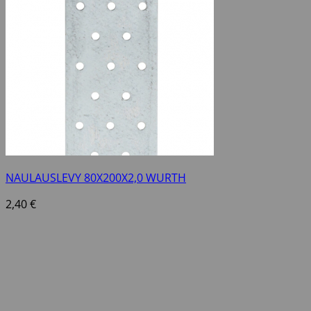
NAULAUSLEVY 80X200X2,0 WURTH
2,40
€