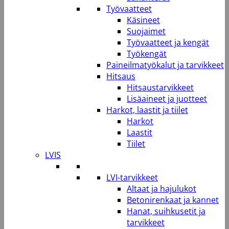
Työvaatteet
Käsineet
Suojaimet
Työvaatteet ja kengät
Työkengät
Paineilmatyökalut ja tarvikkeet
Hitsaus
Hitsaustarvikkeet
Lisäaineet ja juotteet
Harkot, laastit ja tiilet
Harkot
Laastit
Tiilet
LVIS
LVI-tarvikkeet
Altaat ja hajulukot
Betonirenkaat ja kannet
Hanat, suihkusetit ja
tarvikkeet