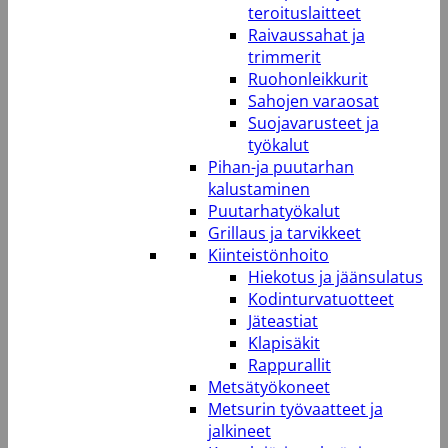
teroituslaitteet
Raivaussahat ja
trimmerit
Ruohonleikkurit
Sahojen varaosat
Suojavarusteet ja
työkalut
Pihan-ja puutarhan
kalustaminen
Puutarhatyökalut
Grillaus ja tarvikkeet
Kiinteistönhoito
Hiekotus ja jäänsulatus
Kodinturvatuotteet
Jäteastiat
Klapisäkit
Rappurallit
Metsätyökoneet
Metsurin työvaatteet ja
jalkineet