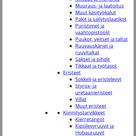
Muuraus- ja laatoitus
Muut käsityökalut
Pakit ja säilytyslaatikot
Puristimet ja
vaahtopistoolit
Puukot, veitset ja taltat
Ruuvauskärjet ja
ruuvitaltat
Sakset ja pihdit
Tikkaat ja työtasot
Eristeet
Sokkeli-ja eristelevyt
Styrox- ja
uretaanieristeet
Villat
Muut eristeet
Kiinnitystarvikkeet
Kierretangot
Kipsilevyruuvit ja
Hobauruuvit