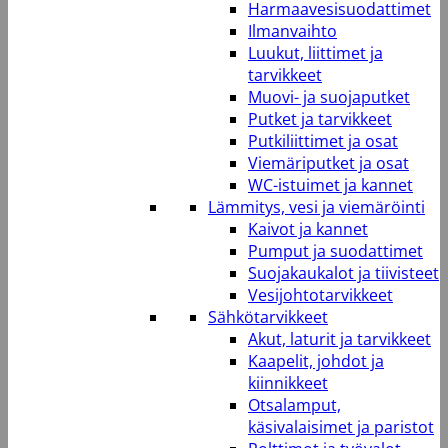
Harmaavesisuodattimet
Ilmanvaihto
Luukut, liittimet ja
tarvikkeet
Muovi- ja suojaputket
Putket ja tarvikkeet
Putkiliittimet ja osat
Viemäriputket ja osat
WC-istuimet ja kannet
Lämmitys, vesi ja viemäröinti
Kaivot ja kannet
Pumput ja suodattimet
Suojakaukalot ja tiivisteet
Vesijohtotarvikkeet
Sähkötarvikkeet
Akut, laturit ja tarvikkeet
Kaapelit, johdot ja
kiinnikkeet
Otsalamput,
käsivalaisimet ja paristot