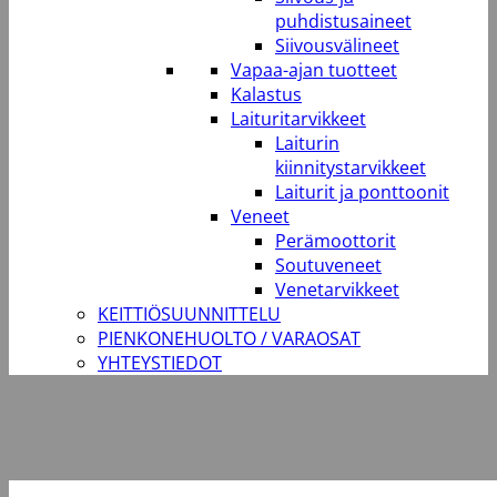
puhdistusaineet
Siivousvälineet
Vapaa-ajan tuotteet
Kalastus
Laituritarvikkeet
Laiturin
kiinnitystarvikkeet
Laiturit ja ponttoonit
Veneet
Perämoottorit
Soutuveneet
Venetarvikkeet
KEITTIÖSUUNNITTELU
PIENKONEHUOLTO / VARAOSAT
YHTEYSTIEDOT