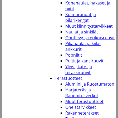
Konenaulat, hakaset ja
niitit
Kulmaraudat ja
pilarikengät
Muut kiinnitystarvikkeet
Naulat ja sinkilät
Ohutlevy- ja erikoisruuvit
Pikanaulat ja kiila-
ankkurit
Popniitit
Pultit ja kansiruuvit
Yleis-, kate- ja
terassiruuvit
Terästuotteet
Alumiini ja Ruostumaton
Harjateräs ja
Raudoitusverkot
Muut terästuotteet
Oheistarvikkeet
Rakenneteräkset