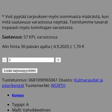
* Voit pyytää tarjouksen myös isommasta määrästä, kun
mitä saatavuus varastossa näyttää. Toimitamme tavarat
nopeasti myös toimittajan varastosta.
Saatavuus:
57 KPL varastossa
Alin hinta 30-päivän ajalta (
4.9.2025
):
1,70
€
KULMALEVY
90X90X65X2,5
VAHVISTETTU
Lisää tarjouspyyntöön
WURTH
Tuotetunnus:
0681090965061
Osasto:
Kulmaraudat ja
määrä
pilarikengät
Tuotemerkki:
WÜRTH
Kuvaus
Tyyppi: A
Malli: Vahvikkeelinen