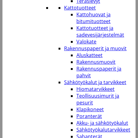
Teräslevyt
Kattotuotteet
Kattohuovat ja
bitumituotteet
Kattotuotteet ja
sadevesijärjestelmät
Valokate
Rakennuspaperit ja muovit
Aluskatteet
Rakennusmuovit
Rakennuspaperit ja
pahvit
Sähkötyökalut ja tarvikkeet
Hiomatarvikkeet
Teollisuusimurit ja
pesurit
Klapikoneet
Poranterät
Akku- ja sähkötyökalut
Sähkötyökalutarvikkeet
Sahanterät