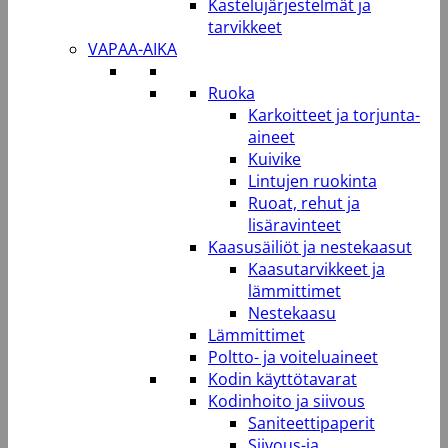
Kastelujärjestelmät ja
tarvikkeet
VAPAA-AIKA
Ruoka
Karkoitteet ja torjunta-
aineet
Kuivike
Lintujen ruokinta
Ruoat, rehut ja
lisäravinteet
Kaasusäiliöt ja nestekaasut
Kaasutarvikkeet ja
lämmittimet
Nestekaasu
Lämmittimet
Poltto- ja voiteluaineet
Kodin käyttötavarat
Kodinhoito ja siivous
Saniteettipaperit
Siivous-ja