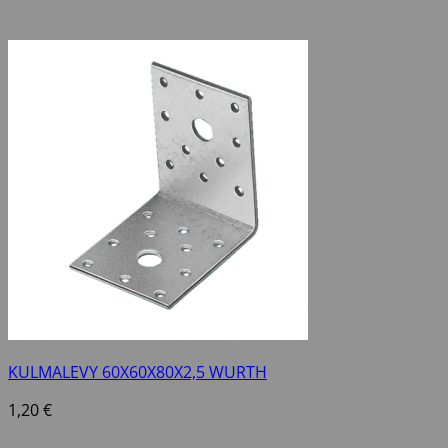
KULMALEVY 60X60X80X2,5 WURTH
1,20
€