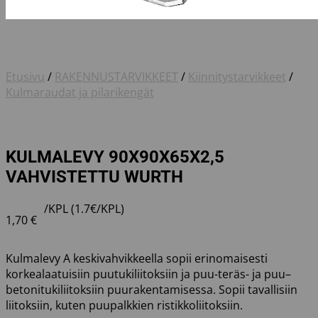
Etusivu
/
RAKENNUSTARVIKKEET
/
Kiinnitystarvikkeet
/
Kulmaraudat ja pilarikengät
KULMALEVY 90X90X65X2,5
VAHVISTETTU WURTH
/KPL (1.7€/KPL)
1,70
€
Kulmalevy A keskivahvikkeella sopii erinomaisesti
korkealaatuisiin puutukiliitoksiin ja puu-teräs- ja puu–
betonitukiliitoksiin puurakentamisessa. Sopii tavallisiin
liitoksiin, kuten puupalkkien ristikkoliitoksiin.