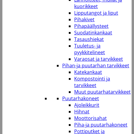
kuorikkeet
Lipputangot ja liput
Pihakivet
Pihapäällysteet
Suodatinkankaat
Tasaushiekat
Tuuletus- ja
pyykkitelineet
Varaosat ja tarvikkeet
Pihan-ja puutarhan tarvikkeet
Katekankaat
Kompostointi ja
tarvikkeet
Muut puutarhatarvikkeet
Puutarhakoneet
Ajoleikkurit
Hihnat
Moottorisahat
Piha-ja puutarhakoneet
Pottiputket ja