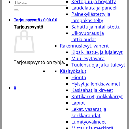
Kertopuu ja höylätty
Etsi:
Laudelauta ja paneeli
Painekyllästetty ja
lämpökäsitelty
Tarjouspyyntö /
0,00
€
0
Sahattu ja mitallistettu
Tarjouspyyntö
Ulkovuoraus ja
lattialaudat
Rakennuslevyt, vanerit
Kipsi-, lastu-. ja lujalevyt
Muu levytavara
Tarjouspyyntö on tyhjä.
Tuulensuoja ja kuitulevyt
Käsityökalut
Takaisin kauppaan
Hionta
Hylsyt ja lenkkiavaimet
0
Käsisahat ja kirveet
Kottikärryt, nokkakärryt
Lapiot
Lekat, vasarat ja
sorkkaraudat
Lumityövälineet
Mittaus ja merkintä