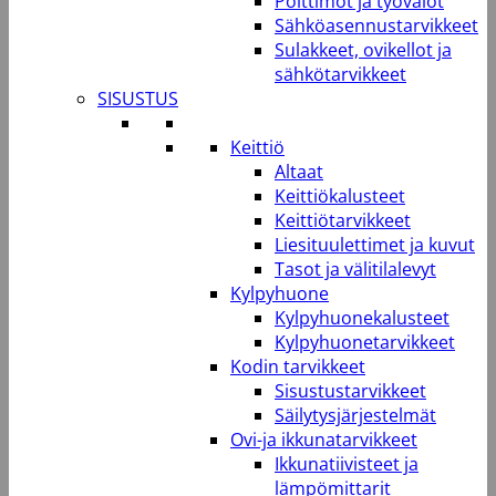
Polttimot ja työvalot
Sähköasennustarvikkeet
Sulakkeet, ovikellot ja
sähkötarvikkeet
SISUSTUS
Keittiö
Altaat
Keittiökalusteet
Keittiötarvikkeet
Liesituulettimet ja kuvut
Tasot ja välitilalevyt
Kylpyhuone
Kylpyhuonekalusteet
Kylpyhuonetarvikkeet
Kodin tarvikkeet
Sisustustarvikkeet
Säilytysjärjestelmät
Ovi-ja ikkunatarvikkeet
Ikkunatiivisteet ja
lämpömittarit