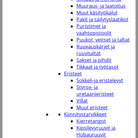
Muuraus- ja laatoitus
Muut käsityökalut
Pakit ja säilytyslaatikot
Puristimet ja
vaahtopistoolit
Puukot, veitset ja taltat
Ruuvauskärjet ja
ruuvitaltat
Sakset ja pihdit
Tikkaat ja työtasot
Eristeet
Sokkeli-ja eristelevyt
Styrox- ja
uretaanieristeet
Villat
Muut eristeet
Kiinnitystarvikkeet
Kierretangot
Kipsilevyruuvit ja
Hobauruuvit