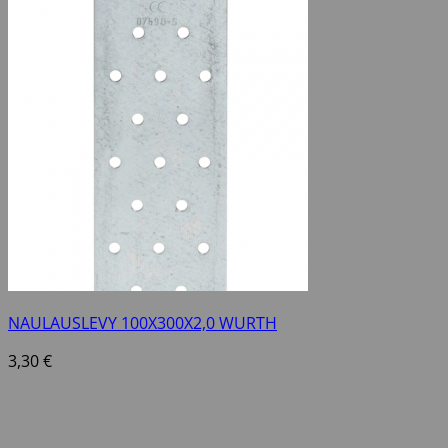
NAULAUSLEVY 100X300X2,0 WURTH
3,30
€