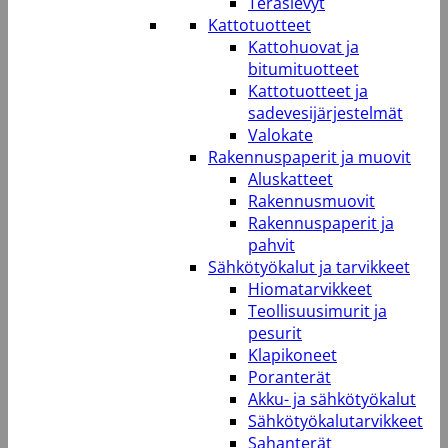
Teräslevyt
Kattotuotteet
Kattohuovat ja
bitumituotteet
Kattotuotteet ja
sadevesijärjestelmät
Valokate
Rakennuspaperit ja muovit
Aluskatteet
Rakennusmuovit
Rakennuspaperit ja
pahvit
Sähkötyökalut ja tarvikkeet
Hiomatarvikkeet
Teollisuusimurit ja
pesurit
Klapikoneet
Poranterät
Akku- ja sähkötyökalut
Sähkötyökalutarvikkeet
Sahanterät