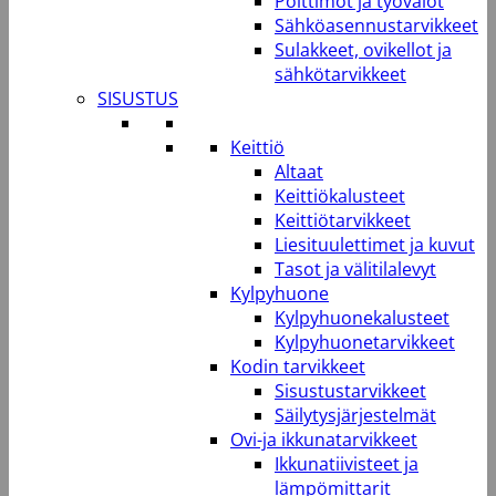
Polttimot ja työvalot
Sähköasennustarvikkeet
Sulakkeet, ovikellot ja
sähkötarvikkeet
SISUSTUS
Keittiö
Altaat
Keittiökalusteet
Keittiötarvikkeet
Liesituulettimet ja kuvut
Tasot ja välitilalevyt
Kylpyhuone
Kylpyhuonekalusteet
Kylpyhuonetarvikkeet
Kodin tarvikkeet
Sisustustarvikkeet
Säilytysjärjestelmät
Ovi-ja ikkunatarvikkeet
Ikkunatiivisteet ja
lämpömittarit