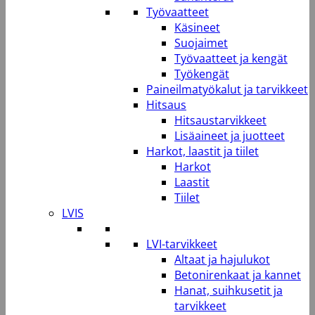
Työvaatteet
Käsineet
Suojaimet
Työvaatteet ja kengät
Työkengät
Paineilmatyökalut ja tarvikkeet
Hitsaus
Hitsaustarvikkeet
Lisäaineet ja juotteet
Harkot, laastit ja tiilet
Harkot
Laastit
Tiilet
LVIS
LVI-tarvikkeet
Altaat ja hajulukot
Betonirenkaat ja kannet
Hanat, suihkusetit ja
tarvikkeet