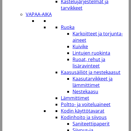
Kastelujärjestelmät ja
tarvikkeet
VAPAA-AIKA
Ruoka
Karkoitteet ja torjunta-
aineet
Kuivike
Lintujen ruokinta
Ruoat, rehut ja
lisäravinteet
Kaasusäiliöt ja nestekaasut
Kaasutarvikkeet ja
lämmittimet
Nestekaasu
Lämmittimet
Poltto- ja voiteluaineet
Kodin käyttötavarat
Kodinhoito ja siivous
Saniteettipaperit
Siivous-ja