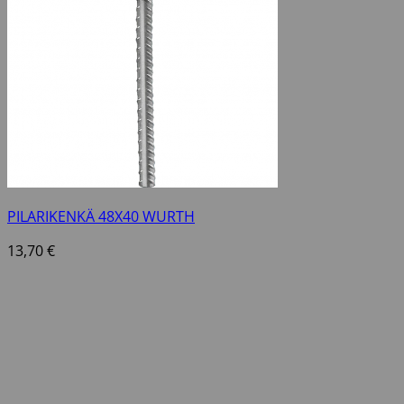
PILARIKENKÄ 48X40 WURTH
13,70
€