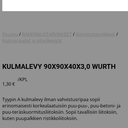
Etusivu
/
RAKENNUSTARVIKKEET
/
Kiinnitystarvikkeet
/
Kulmaraudat ja pilarikengät
KULMALEVY 90X90X40X3,0 WURTH
/KPL
1,30
€
Tyypin A kulmalevy ilman vahvistusripaa sopii
erinomaisesti korkealaatuisiin puu-puu-, puu-betoni- ja
puu-teräskuormitusliitoksiin. Sopii tavallisiin liitoksiin,
kuten puupalkkien ristikkoliitoksiin.