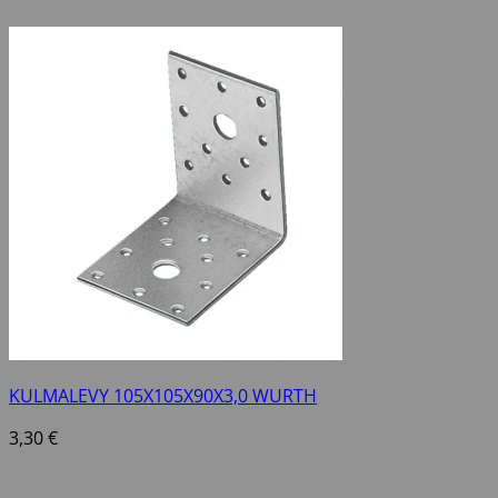
KULMALEVY 105X105X90X3,0 WURTH
3,30
€