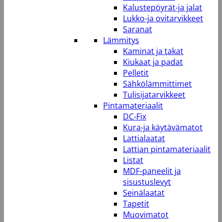
Kalustepöyrät-ja jalat
Lukko-ja ovitarvikkeet
Saranat
Lämmitys
Kaminat ja takat
Kiukaat ja padat
Pelletit
Sähkölämmittimet
Tulisijatarvikkeet
Pintamateriaalit
DC-Fix
Kura-ja käytävämatot
Lattialaatat
Lattian pintamateriaalit
Listat
MDF-paneelit ja
sisustuslevyt
Seinälaatat
Tapetit
Muovimatot