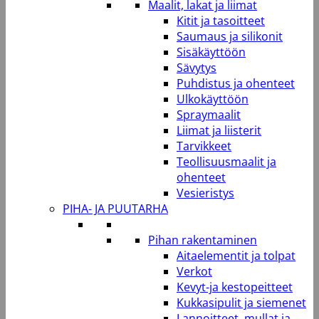
Maalit, lakat ja liimat
Kitit ja tasoitteet
Saumaus ja silikonit
Sisäkäyttöön
Sävytys
Puhdistus ja ohenteet
Ulkokäyttöön
Spraymaalit
Liimat ja liisterit
Tarvikkeet
Teollisuusmaalit ja
ohenteet
Vesieristys
PIHA- JA PUUTARHA
Pihan rakentaminen
Aitaelementit ja tolpat
Verkot
Kevyt-ja kestopeitteet
Kukkasipulit ja siemenet
Lannoitteet, mullat ja