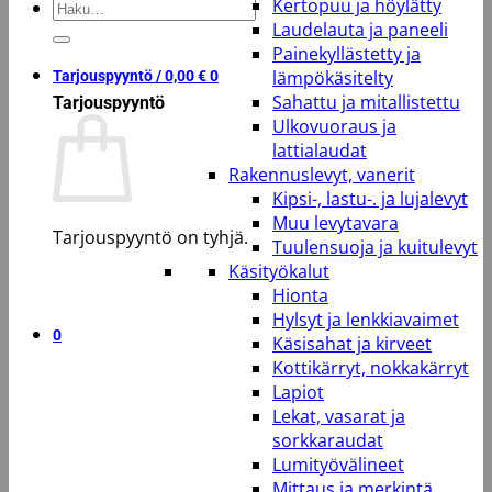
Kertopuu ja höylätty
Etsi:
Laudelauta ja paneeli
Painekyllästetty ja
lämpökäsitelty
Tarjouspyyntö /
0,00
€
0
Sahattu ja mitallistettu
Tarjouspyyntö
Ulkovuoraus ja
lattialaudat
Rakennuslevyt, vanerit
Kipsi-, lastu-. ja lujalevyt
Muu levytavara
Tarjouspyyntö on tyhjä.
Tuulensuoja ja kuitulevyt
Käsityökalut
Takaisin kauppaan
Hionta
Hylsyt ja lenkkiavaimet
0
Käsisahat ja kirveet
Kottikärryt, nokkakärryt
Lapiot
Lekat, vasarat ja
sorkkaraudat
Lumityövälineet
Mittaus ja merkintä