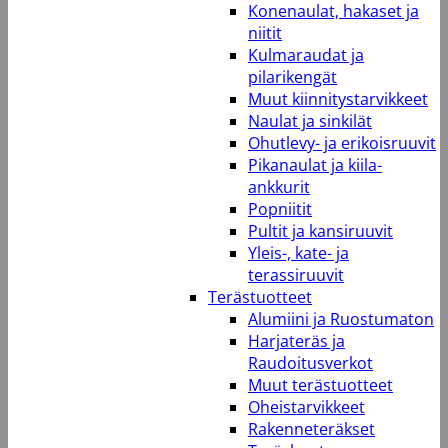
Konenaulat, hakaset ja
niitit
Kulmaraudat ja
pilarikengät
Muut kiinnitystarvikkeet
Naulat ja sinkilät
Ohutlevy- ja erikoisruuvit
Pikanaulat ja kiila-
ankkurit
Popniitit
Pultit ja kansiruuvit
Yleis-, kate- ja
terassiruuvit
Terästuotteet
Alumiini ja Ruostumaton
Harjateräs ja
Raudoitusverkot
Muut terästuotteet
Oheistarvikkeet
Rakenneteräkset