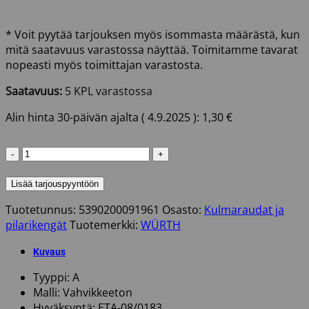
* Voit pyytää tarjouksen myös isommasta määrästä, kun
mitä saatavuus varastossa näyttää. Toimitamme tavarat
nopeasti myös toimittajan varastosta.
Saatavuus:
5 KPL varastossa
Alin hinta 30-päivän ajalta (
4.9.2025
):
1,30
€
KULMALEVY
90X90X40X3,0
WURTH
Lisää tarjouspyyntöön
määrä
Tuotetunnus:
5390200091961
Osasto:
Kulmaraudat ja
pilarikengät
Tuotemerkki:
WÜRTH
Kuvaus
Tyyppi: A
Malli: Vahvikkeeton
Hyväksyntä: ETA-08/0183