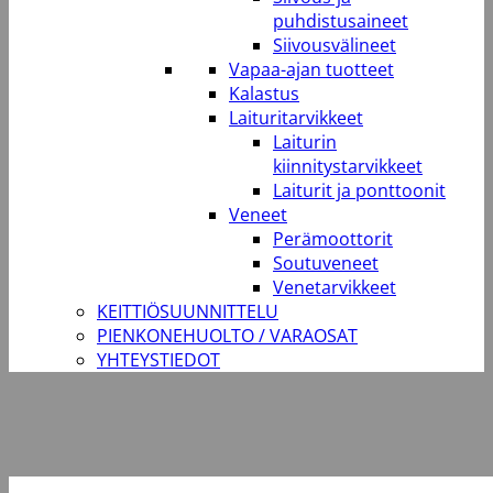
puhdistusaineet
Siivousvälineet
Vapaa-ajan tuotteet
Kalastus
Laituritarvikkeet
Laiturin
kiinnitystarvikkeet
Laiturit ja ponttoonit
Veneet
Perämoottorit
Soutuveneet
Venetarvikkeet
KEITTIÖSUUNNITTELU
PIENKONEHUOLTO / VARAOSAT
YHTEYSTIEDOT