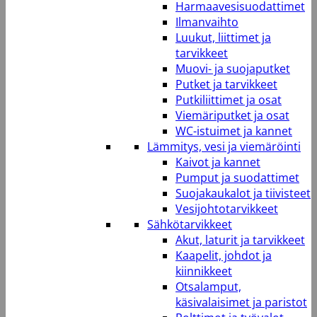
Harmaavesisuodattimet
Ilmanvaihto
Luukut, liittimet ja
tarvikkeet
Muovi- ja suojaputket
Putket ja tarvikkeet
Putkiliittimet ja osat
Viemäriputket ja osat
WC-istuimet ja kannet
Lämmitys, vesi ja viemäröinti
Kaivot ja kannet
Pumput ja suodattimet
Suojakaukalot ja tiivisteet
Vesijohtotarvikkeet
Sähkötarvikkeet
Akut, laturit ja tarvikkeet
Kaapelit, johdot ja
kiinnikkeet
Otsalamput,
käsivalaisimet ja paristot