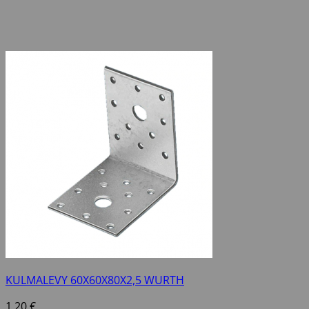
KULMALEVY 60X60X80X2,5 WURTH
1,20
€