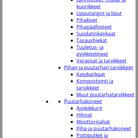
kuorikkeet
Lipputangot ja liput
Pihakivet
Pihapäällysteet
Suodatinkankaat
Tasaushiekat
Tuuletus- ja
pyykkitelineet
Varaosat ja tarvikkeet
Pihan-ja puutarhan tarvikkeet
Katekankaat
Kompostointi ja
tarvikkeet
Muut puutarhatarvikkeet
Puutarhakoneet
Ajoleikkurit
Hihnat
Moottorisahat
Piha-ja puutarhakoneet
Pottiputket ja