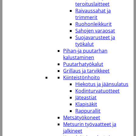
teroituslaitteet
Raivaussahat ja
trimmerit
Ruohonleikkurit
Sahojen varaosat
Suojavarusteet ja
työkalut
Pihan-ja puutarhan
kalustaminen
Puutarhatyökalut
Grillaus ja tarvikkeet
Kiinteistönhoito
Hiekotus ja jäänsulatus
Kodinturvatuotteet
Jäteastiat
Klapisäkit
Rappurallit
Metsätyökoneet
Metsurin työvaatteet ja
jalkineet