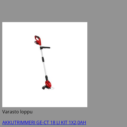
Varasto loppu
AKKUTRIMMERI GE-CT 18 LI KIT 1X2,0AH