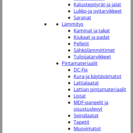
Kalustepöyrät-ja jalat
Lukko-ja ovitarvikkeet
Saranat
Lämmitys
Kaminat ja takat
Kiukaat ja padat
Pelletit
Sähkölämmittimet
Tulisijatarvikkeet
Pintamateriaalit
DC-Fix
Kura-ja käytävämatot
Lattialaatat
Lattian pintamateriaalit
Listat
MDF-paneelit ja
sisustuslevyt
Seinälaatat
Tapetit
Muovimatot