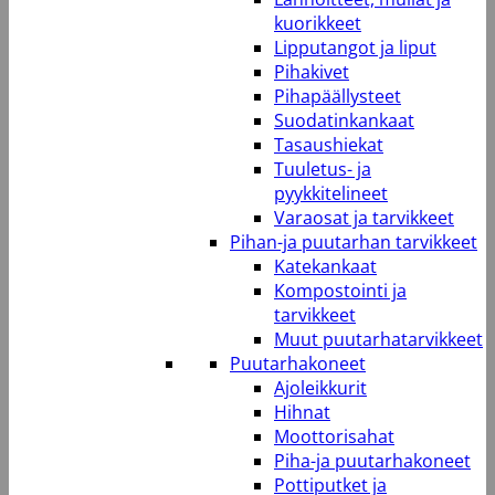
kuorikkeet
Lipputangot ja liput
Pihakivet
Pihapäällysteet
Suodatinkankaat
Tasaushiekat
Tuuletus- ja
pyykkitelineet
Varaosat ja tarvikkeet
Pihan-ja puutarhan tarvikkeet
Katekankaat
Kompostointi ja
tarvikkeet
Muut puutarhatarvikkeet
Puutarhakoneet
Ajoleikkurit
Hihnat
Moottorisahat
Piha-ja puutarhakoneet
Pottiputket ja