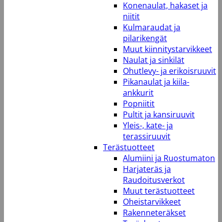
Konenaulat, hakaset ja
niitit
Kulmaraudat ja
pilarikengät
Muut kiinnitystarvikkeet
Naulat ja sinkilät
Ohutlevy- ja erikoisruuvit
Pikanaulat ja kiila-
ankkurit
Popniitit
Pultit ja kansiruuvit
Yleis-, kate- ja
terassiruuvit
Terästuotteet
Alumiini ja Ruostumaton
Harjateräs ja
Raudoitusverkot
Muut terästuotteet
Oheistarvikkeet
Rakenneteräkset