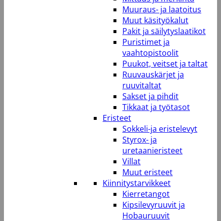
Muuraus- ja laatoitus
Muut käsityökalut
Pakit ja säilytyslaatikot
Puristimet ja
vaahtopistoolit
Puukot, veitset ja taltat
Ruuvauskärjet ja
ruuvitaltat
Sakset ja pihdit
Tikkaat ja työtasot
Eristeet
Sokkeli-ja eristelevyt
Styrox- ja
uretaanieristeet
Villat
Muut eristeet
Kiinnitystarvikkeet
Kierretangot
Kipsilevyruuvit ja
Hobauruuvit