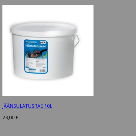
JÄÄNSULATUSRAE 10L
23,00
€