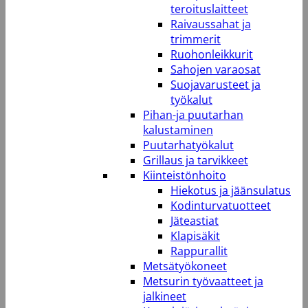
teroituslaitteet
Raivaussahat ja
trimmerit
Ruohonleikkurit
Sahojen varaosat
Suojavarusteet ja
työkalut
Pihan-ja puutarhan
kalustaminen
Puutarhatyökalut
Grillaus ja tarvikkeet
Kiinteistönhoito
Hiekotus ja jäänsulatus
Kodinturvatuotteet
Jäteastiat
Klapisäkit
Rappurallit
Metsätyökoneet
Metsurin työvaatteet ja
jalkineet