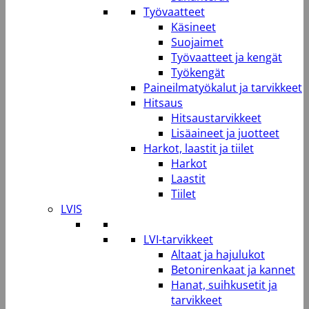
Työvaatteet
Käsineet
Suojaimet
Työvaatteet ja kengät
Työkengät
Paineilmatyökalut ja tarvikkeet
Hitsaus
Hitsaustarvikkeet
Lisäaineet ja juotteet
Harkot, laastit ja tiilet
Harkot
Laastit
Tiilet
LVIS
LVI-tarvikkeet
Altaat ja hajulukot
Betonirenkaat ja kannet
Hanat, suihkusetit ja
tarvikkeet