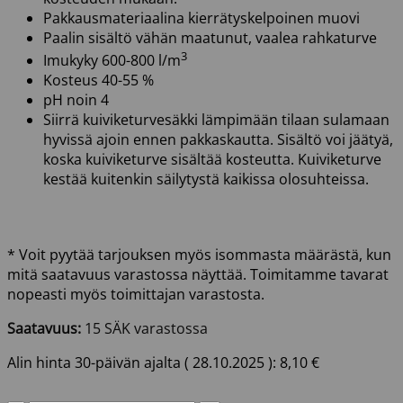
Pakkausmateriaalina kierrätyskelpoinen muovi
Paalin sisältö vähän maatunut, vaalea rahkaturve
3
Imukyky 600-800 l/m
Kosteus 40-55 %
pH noin 4
Siirrä kuiviketurvesäkki lämpimään tilaan sulamaan
hyvissä ajoin ennen pakkaskautta. Sisältö voi jäätyä,
koska kuiviketurve sisältää kosteutta. Kuiviketurve
kestää kuitenkin säilytystä kaikissa olosuhteissa.
* Voit pyytää tarjouksen myös isommasta määrästä, kun
mitä saatavuus varastossa näyttää. Toimitamme tavarat
nopeasti myös toimittajan varastosta.
Saatavuus:
15 SÄK varastossa
Alin hinta 30-päivän ajalta (
28.10.2025
):
8,10
€