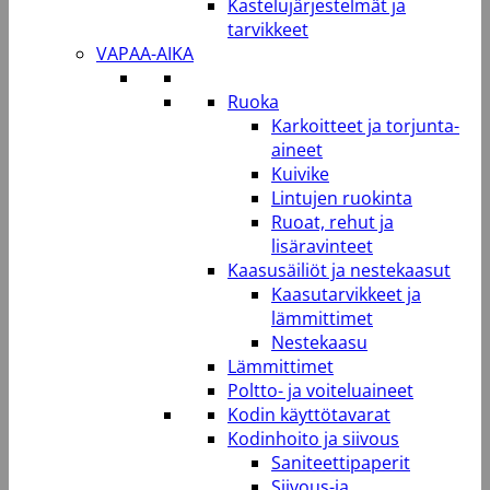
Kastelujärjestelmät ja
tarvikkeet
VAPAA-AIKA
Ruoka
Karkoitteet ja torjunta-
aineet
Kuivike
Lintujen ruokinta
Ruoat, rehut ja
lisäravinteet
Kaasusäiliöt ja nestekaasut
Kaasutarvikkeet ja
lämmittimet
Nestekaasu
Lämmittimet
Poltto- ja voiteluaineet
Kodin käyttötavarat
Kodinhoito ja siivous
Saniteettipaperit
Siivous-ja