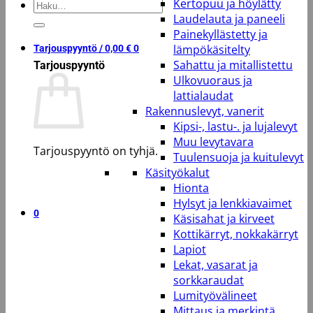
Kertopuu ja höylätty
Etsi:
Laudelauta ja paneeli
Painekyllästetty ja
lämpökäsitelty
Tarjouspyyntö /
0,00
€
0
Sahattu ja mitallistettu
Tarjouspyyntö
Ulkovuoraus ja
lattialaudat
Rakennuslevyt, vanerit
Kipsi-, lastu-. ja lujalevyt
Muu levytavara
Tarjouspyyntö on tyhjä.
Tuulensuoja ja kuitulevyt
Käsityökalut
Takaisin kauppaan
Hionta
Hylsyt ja lenkkiavaimet
0
Käsisahat ja kirveet
Kottikärryt, nokkakärryt
Lapiot
Lekat, vasarat ja
sorkkaraudat
Lumityövälineet
Mittaus ja merkintä