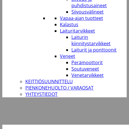
puhdistusaineet
Siivousvälineet
Vapaa-ajan tuotteet
Kalastus
Laituritarvikkeet
Laiturin
kiinnitystarvikkeet
Laiturit ja ponttoonit
Veneet
Perämoottorit
Soutuveneet
Venetarvikkeet
KEITTIÖSUUNNITTELU
PIENKONEHUOLTO / VARAOSAT
YHTEYSTIEDOT