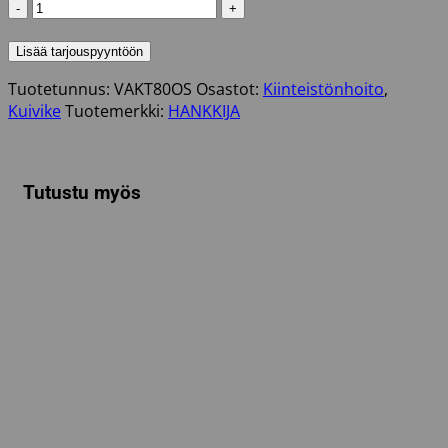
KUIVIKETURVE
85L
määrä
Lisää tarjouspyyntöön
Tuotetunnus:
VAKT80OS
Osastot:
Kiinteistönhoito
,
Kuivike
Tuotemerkki:
HANKKIJA
Tutustu myös