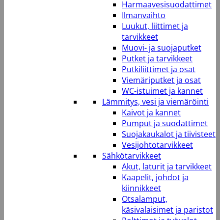
Harmaavesisuodattimet
Ilmanvaihto
Luukut, liittimet ja
tarvikkeet
Muovi- ja suojaputket
Putket ja tarvikkeet
Putkiliittimet ja osat
Viemäriputket ja osat
WC-istuimet ja kannet
Lämmitys, vesi ja viemäröinti
Kaivot ja kannet
Pumput ja suodattimet
Suojakaukalot ja tiivisteet
Vesijohtotarvikkeet
Sähkötarvikkeet
Akut, laturit ja tarvikkeet
Kaapelit, johdot ja
kiinnikkeet
Otsalamput,
käsivalaisimet ja paristot