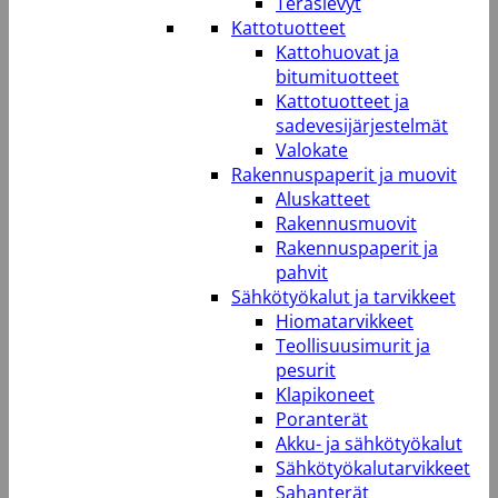
Teräslevyt
Kattotuotteet
Kattohuovat ja
bitumituotteet
Kattotuotteet ja
sadevesijärjestelmät
Valokate
Rakennuspaperit ja muovit
Aluskatteet
Rakennusmuovit
Rakennuspaperit ja
pahvit
Sähkötyökalut ja tarvikkeet
Hiomatarvikkeet
Teollisuusimurit ja
pesurit
Klapikoneet
Poranterät
Akku- ja sähkötyökalut
Sähkötyökalutarvikkeet
Sahanterät