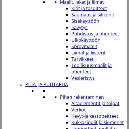
Maalit, lakat ja liimat
Kitit ja tasoitteet
Saumaus ja silikonit
Sisäkäyttöön
Sävytys
Puhdistus ja ohenteet
Ulkokäyttöön
Spraymaalit
Liimat ja liisterit
Tarvikkeet
Teollisuusmaalit ja
ohenteet
Vesieristys
PIHA- JA PUUTARHA
Pihan rakentaminen
Aitaelementit ja tolpat
Verkot
Kevyt-ja kestopeitteet
Kukkasipulit ja siemenet
Lannoitteet, mullat ja