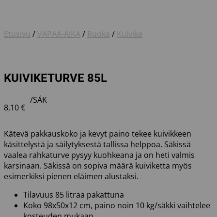
Etusivu
/
VAPAA-AIKA
/
Ruoka
/
Kuivike
KUIVIKETURVE 85L
/SÄK
8,10
€
Kätevä pakkauskoko ja kevyt paino tekee kuivikkeen
käsittelystä ja säilytyksestä tallissa helppoa. Säkissä
vaalea rahkaturve pysyy kuohkeana ja on heti valmis
karsinaan. Säkissä on sopiva määrä kuiviketta myös
esimerkiksi pienen eläimen alustaksi.
Tilavuus 85 litraa pakattuna
Koko 98x50x12 cm, paino noin 10 kg/säkki vaihtelee
kosteuden mukaan.