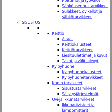
Polttimot ja työvalot
Sähköasennustarvikkeet
Sulakkeet, ovikellot ja
sähkötarvikkeet
SISUSTUS
Keittiö
Altaat
Keittiökalusteet
Keittiötarvikkeet
Liesituulettimet ja kuvut
Tasot ja välitilalevyt
Kylpyhuone
Kylpyhuonekalusteet
Kylpyhuonetarvikkeet
Kodin tarvikkeet
Sisustustarvikkeet
Säilytysjärjestelmät
Ovi-ja ikkunatarvikkeet
Ikkunatiivisteet ja
lämpömittarit