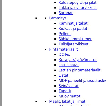
Kalustepöyrät-ja jalat
Lukko-ja ovitarvikkeet
Saranat
Lämmitys
Kaminat ja takat
Kiukaat ja padat
Pelletit
Sähkölämmittimet
Tulisijatarvikkeet
Pintamateriaalit
DC-Fix
Kura-ja käytävämatot
Lattialaatat
Lattian pintamateriaalit
Listat
MDF-paneelit ja sisustusle
Seinälaatat
Tapetit
Muovimatot
Maalit, lakat ja liimat