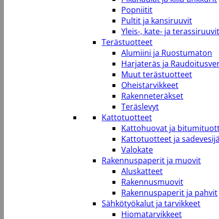
Popniitit
Pultit ja kansiruuvit
Yleis-, kate- ja terassiruuvi
Terästuotteet
Alumiini ja Ruostumaton
Harjateräs ja Raudoitusve
Muut terästuotteet
Oheistarvikkeet
Rakenneteräkset
Teräslevyt
Kattotuotteet
Kattohuovat ja bitumituot
Kattotuotteet ja sadevesij
Valokate
Rakennuspaperit ja muovit
Aluskatteet
Rakennusmuovit
Rakennuspaperit ja pahvit
Sähkötyökalut ja tarvikkeet
Hiomatarvikkeet