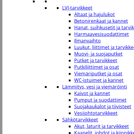
LVI-tarvikkeet
Altaat ja hajulukot
Betonirenkaat ja kannet
Hanat, suihkusetit ja tarvi
Harmaavesisuodattimet
Ilmanvaihto
Luukut, liittimet ja tarvikke
Muovi- ja suojaputket
Putket ja tarvikkeet
Putkiliittimet ja osat
Viemäriputket ja osat
WC-istuimet ja kannet
Lämmitys, vesi ja viemäröinti
Kaivot ja kannet
Pumput ja suodattimet
Suojakaukalot ja tiivisteet
Vesijohtotarvikkeet
Sähkötarvikkeet
Akut, laturit ja tarvikkeet
Kaapelit, johdot ja kiinnikk