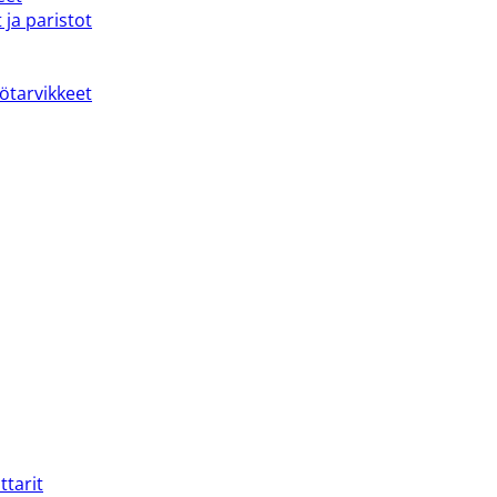
 ja paristot
kötarvikkeet
ttarit