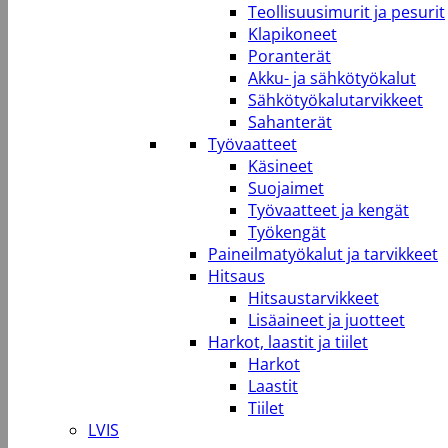
Teollisuusimurit ja pesurit
Klapikoneet
Poranterät
Akku- ja sähkötyökalut
Sähkötyökalutarvikkeet
Sahanterät
Työvaatteet
Käsineet
Suojaimet
Työvaatteet ja kengät
Työkengät
Paineilmatyökalut ja tarvikkeet
Hitsaus
Hitsaustarvikkeet
Lisäaineet ja juotteet
Harkot, laastit ja tiilet
Harkot
Laastit
Tiilet
LVIS