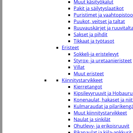
Muut käsityökalut
Pakit ja säilytyslaatikot
Puristimet ja vaahtopistool
Puukot, veitset ja taltat
Ruuvauskärjet ja ruuvitalt
Sakset ja pihdit
Tikkaat ja työtasot
Eristeet
Sokkeli-ja eristelevyt
Styrox- ja uretaanieristeet
Villat
Muut eristeet
Kiinnitystarvikkeet
Kierretangot
Kipsilevyruuvit ja Hobauru
Konenaulat, hakaset ja niit
Kulmaraudat ja pilarikeng
Muut kiinnitystarvikkeet
Naulat ja sinkilät
Ohutlevy- ja erikoisruuvit
Pikanaulat ja kiila-ankkurit