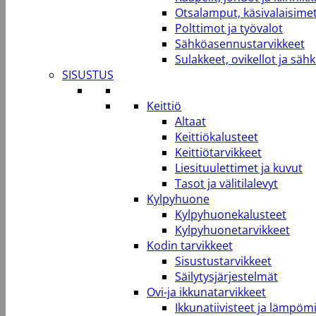
Otsalamput, käsivalaisimet
Polttimot ja työvalot
Sähköasennustarvikkeet
Sulakkeet, ovikellot ja säh
SISUSTUS
Keittiö
Altaat
Keittiökalusteet
Keittiötarvikkeet
Liesituulettimet ja kuvut
Tasot ja välitilalevyt
Kylpyhuone
Kylpyhuonekalusteet
Kylpyhuonetarvikkeet
Kodin tarvikkeet
Sisustustarvikkeet
Säilytysjärjestelmät
Ovi-ja ikkunatarvikkeet
Ikkunatiivisteet ja lämpömi