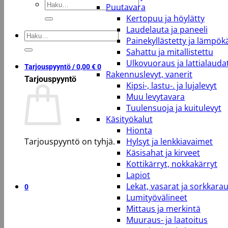
Etsi:
Puutavara
Kertopuu ja höylätty
Laudelauta ja paneeli
Etsi:
Painekyllästetty ja lämpökä
Sahattu ja mitallistettu
Ulkovuoraus ja lattialauda
Tarjouspyyntö /
0,00
€
0
Rakennuslevyt, vanerit
Tarjouspyyntö
Kipsi-, lastu-. ja lujalevyt
Muu levytavara
Tuulensuoja ja kuitulevyt
Käsityökalut
Hionta
Tarjouspyyntö on tyhjä.
Hylsyt ja lenkkiavaimet
Käsisahat ja kirveet
Kottikärryt, nokkakärryt
Takaisin kauppaan
Lapiot
Lekat, vasarat ja sorkkara
0
Lumityövälineet
Mittaus ja merkintä
Muuraus- ja laatoitus