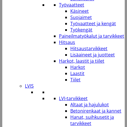
Työvaatteet
Käsineet
Suojaimet
Työvaatteet ja kengät
Työkengät
Paineilmatyökalut ja tarvikkeet
Hitsaus
Hitsaustarvikkeet
Lisäaineet ja juotteet
Harkot, laastit ja tiilet
Harkot
Laastit
Tiilet
LVIS
LVI-tarvikkeet
Altaat ja hajulukot
Betonirenkaat ja kannet
Hanat, suihkusetit ja
tarvikkeet