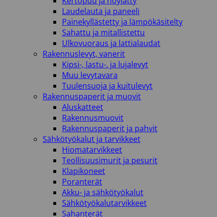
Kertopuu ja höylätty
Laudelauta ja paneeli
Painekyllästetty ja lämpökäsitelty
Sahattu ja mitallistettu
Ulkovuoraus ja lattialaudat
Rakennuslevyt, vanerit
Kipsi-, lastu-. ja lujalevyt
Muu levytavara
Tuulensuoja ja kuitulevyt
Rakennuspaperit ja muovit
Aluskatteet
Rakennusmuovit
Rakennuspaperit ja pahvit
Sähkötyökalut ja tarvikkeet
Hiomatarvikkeet
Teollisuusimurit ja pesurit
Klapikoneet
Poranterät
Akku- ja sähkötyökalut
Sähkötyökalutarvikkeet
Sahanterät