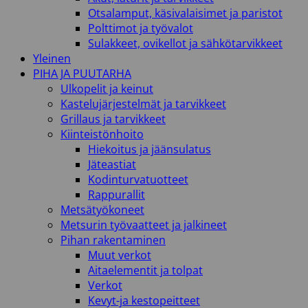
Otsalamput, käsivalaisimet ja paristot
Polttimot ja työvalot
Sulakkeet, ovikellot ja sähkötarvikkeet
Yleinen
PIHA JA PUUTARHA
Ulkopelit ja keinut
Kastelujärjestelmät ja tarvikkeet
Grillaus ja tarvikkeet
Kiinteistönhoito
Hiekoitus ja jäänsulatus
Jäteastiat
Kodinturvatuotteet
Rappurallit
Metsätyökoneet
Metsurin työvaatteet ja jalkineet
Pihan rakentaminen
Muut verkot
Aitaelementit ja tolpat
Verkot
Kevyt-ja kestopeitteet