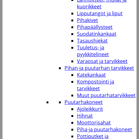
kuorikkeet
Lipputangot ja liput
Pihakivet
Pihapäällysteet
Suodatinkankaat
Tasaushiekat
Tuuletus- ja
pyykkitelineet
Varaosat ja tarvikkeet
Pihan-ja puutarhan tarvikkeet
Katekankaat
Kompostointi ja
tarvikkeet
Muut puutarhatarvikkeet
Puutarhakoneet
Ajoleikkurit
Hihnat
Moottorisahat
Piha-ja puutarhakoneet
Pottiputket ja