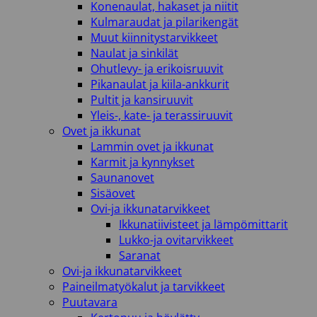
Konenaulat, hakaset ja niitit
Kulmaraudat ja pilarikengät
Muut kiinnitystarvikkeet
Naulat ja sinkilät
Ohutlevy- ja erikoisruuvit
Pikanaulat ja kiila-ankkurit
Pultit ja kansiruuvit
Yleis-, kate- ja terassiruuvit
Ovet ja ikkunat
Lammin ovet ja ikkunat
Karmit ja kynnykset
Saunanovet
Sisäovet
Ovi-ja ikkunatarvikkeet
Ikkunatiivisteet ja lämpömittarit
Lukko-ja ovitarvikkeet
Saranat
Ovi-ja ikkunatarvikkeet
Paineilmatyökalut ja tarvikkeet
Puutavara