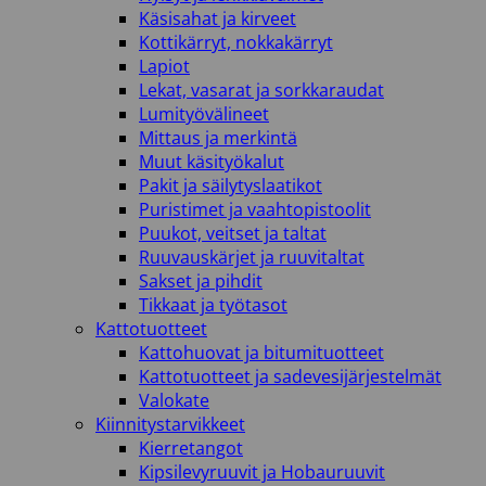
Käsisahat ja kirveet
Kottikärryt, nokkakärryt
Lapiot
Lekat, vasarat ja sorkkaraudat
Lumityövälineet
Mittaus ja merkintä
Muut käsityökalut
Pakit ja säilytyslaatikot
Puristimet ja vaahtopistoolit
Puukot, veitset ja taltat
Ruuvauskärjet ja ruuvitaltat
Sakset ja pihdit
Tikkaat ja työtasot
Kattotuotteet
Kattohuovat ja bitumituotteet
Kattotuotteet ja sadevesijärjestelmät
Valokate
Kiinnitystarvikkeet
Kierretangot
Kipsilevyruuvit ja Hobauruuvit