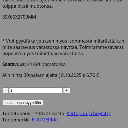
tolppa pitää muotonsa.
39X66X2700MM
* Voit pyytää tarjouksen myös isommasta määrästä, kun
mitä saatavuus varastossa näyttää. Toimitamme tavarat
nopeasti myös toimittajan varastosta.
Saatavuus:
44 KPL varastossa
Alin hinta 30-päivän ajalta (
8.10.2025
):
6,70
€
KERTOPUU
VÄLISEINÄTOLPPA
39X66X2700MM
Lisää tarjouspyyntöön
määrä
Tuotetunnus:
143837
Osasto:
Kertopuu ja höylätty
Tuotemerkki:
PUUMERKKI