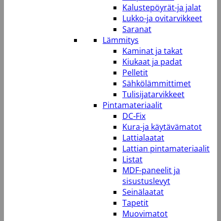
Kalustepöyrät-ja jalat
Lukko-ja ovitarvikkeet
Saranat
Lämmitys
Kaminat ja takat
Kiukaat ja padat
Pelletit
Sähkölämmittimet
Tulisijatarvikkeet
Pintamateriaalit
DC-Fix
Kura-ja käytävämatot
Lattialaatat
Lattian pintamateriaalit
Listat
MDF-paneelit ja
sisustuslevyt
Seinälaatat
Tapetit
Muovimatot