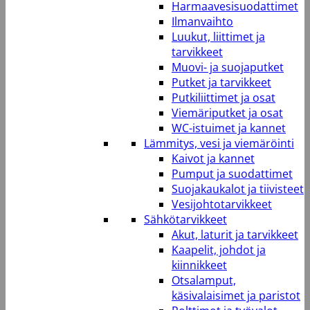
Harmaavesisuodattimet
Ilmanvaihto
Luukut, liittimet ja
tarvikkeet
Muovi- ja suojaputket
Putket ja tarvikkeet
Putkiliittimet ja osat
Viemäriputket ja osat
WC-istuimet ja kannet
Lämmitys, vesi ja viemäröinti
Kaivot ja kannet
Pumput ja suodattimet
Suojakaukalot ja tiivisteet
Vesijohtotarvikkeet
Sähkötarvikkeet
Akut, laturit ja tarvikkeet
Kaapelit, johdot ja
kiinnikkeet
Otsalamput,
käsivalaisimet ja paristot