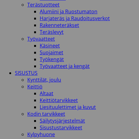
Terästuotteet
Alumiini ja Ruostumaton
Harjateräs ja Raudoitusverkot
Rakenneteräkset
Teräslevyt
Työvaatteet
Käsineet
Suojaimet
Työkengät
Työvaatteet ja kengät
SISUSTUS
Kynttilät, joulu
Keittiö
Altaat
Keittiötarvikkeet
Liesituulettimet ja kuvut
Kodin tarvikkeet
Säilytysjärjestelmät
Sisustustarvikkeet
Kylpyhuone