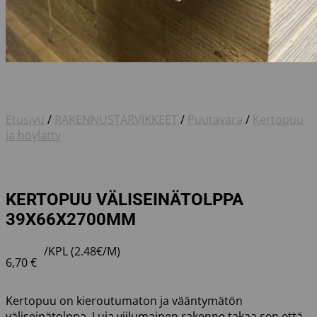
Etusivu
/
RAKENNUSTARVIKKEET
/
Puutavara
/
Kertopuu
ja höylätty
KERTOPUU VÄLISEINÄTOLPPA
39X66X2700MM
/KPL (2.48€/M)
6,70
€
Kertopuu on kieroutumaton ja vääntymätön
väliseinätolppa. Luja viilumainen rakenne takaa sen että