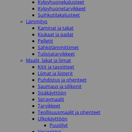
Kylpyhuonekalusteet
Kylpyhuonetarvikkeet
Suihkutilakalusteet
Lämmitys
Kaminat ja takat
Kiukaat ja padat
Pelletit
Sähkölämmittimet
Tulisijatarvikkeet
Maalit, lakat ja liimat
Kitit ja tasoitteet
Liimat ja liisterit
Puhdistus ja ohenteet
Saumaus ja silikonit
Sisäkäyttöön
Spraymaalit
Tarvikkeet
Teollisuusmaalit ja ohenteet
Ulkokäyttöön
Puuöljyt
Vesieristys