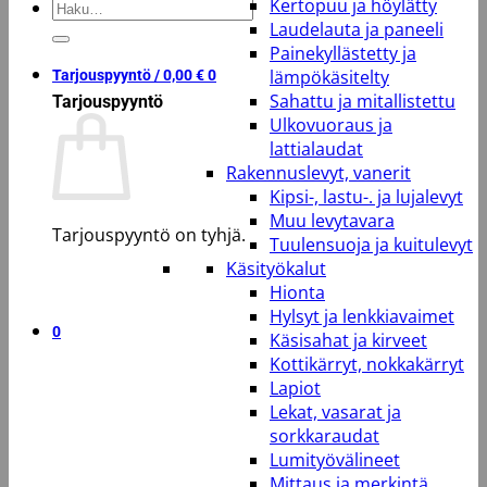
Kertopuu ja höylätty
Etsi:
Laudelauta ja paneeli
Painekyllästetty ja
lämpökäsitelty
Tarjouspyyntö /
0,00
€
0
Sahattu ja mitallistettu
Tarjouspyyntö
Ulkovuoraus ja
lattialaudat
Rakennuslevyt, vanerit
Kipsi-, lastu-. ja lujalevyt
Muu levytavara
Tarjouspyyntö on tyhjä.
Tuulensuoja ja kuitulevyt
Käsityökalut
Takaisin kauppaan
Hionta
Hylsyt ja lenkkiavaimet
0
Käsisahat ja kirveet
Kottikärryt, nokkakärryt
Lapiot
Lekat, vasarat ja
sorkkaraudat
Lumityövälineet
Mittaus ja merkintä