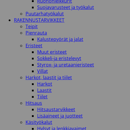
Ruohonleikkurit
Suojavarusteet ja työkalut
Puutarhatyökalut
RAKENNUSTARVIKKEET
Teipit
Pienrauta
Kalustepyörät ja jalat
Eristeet
Muut eristeet
Sokkeli-ja eristelevyt
Styrox- ja uretaanieristeet
Villat
Harkot, laastit ja tiilet
Harkot
Laastit
Tiilet
Hitsaus
Hitsaustarvikkeet
Lisäaineet ja juotteet
Käsityökalut
Hylsyt ja lenkkiavaimet