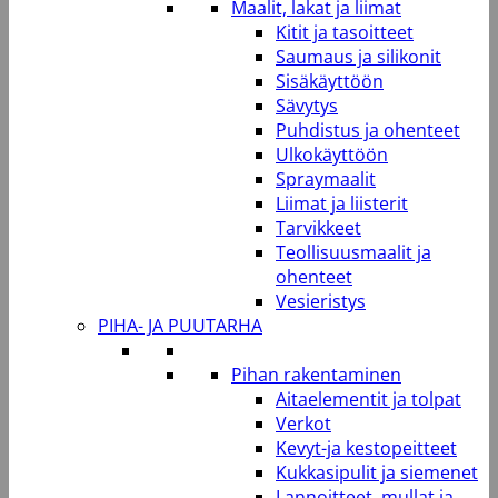
Maalit, lakat ja liimat
Kitit ja tasoitteet
Saumaus ja silikonit
Sisäkäyttöön
Sävytys
Puhdistus ja ohenteet
Ulkokäyttöön
Spraymaalit
Liimat ja liisterit
Tarvikkeet
Teollisuusmaalit ja
ohenteet
Vesieristys
PIHA- JA PUUTARHA
Pihan rakentaminen
Aitaelementit ja tolpat
Verkot
Kevyt-ja kestopeitteet
Kukkasipulit ja siemenet
Lannoitteet, mullat ja