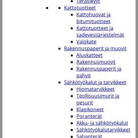
Teräslevyt
Kattotuotteet
Kattohuovat ja
bitumituotteet
Kattotuotteet ja
sadevesijärjestelmät
Valokate
Rakennuspaperit ja muovit
Aluskatteet
Rakennusmuovit
Rakennuspaperit ja
pahvit
Sähkötyökalut ja tarvikkeet
Hiomatarvikkeet
Teollisuusimurit ja
pesurit
Klapikoneet
Poranterät
Akku- ja sähkötyökalut
Sähkötyökalutarvikkeet
Sahanterät