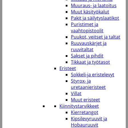
Muuraus- ja laatoitus
Muut käsityökalut
Pakit ja säilytyslaatikot
Puristimet ja
vaahtopistoolit
Puukot, veitset ja taltat
Ruuvauskärjet ja
ruuvitaltat
Sakset ja pihdit
Tikkaat ja työtasot
Eristeet
Sokkeli-ja eristelevyt
Styrox- ja
uretaanieristeet
Villat
Muut eristeet
Kiinnitystarvikkeet
Kierretangot
Kipsilevyruuvit ja
Hobauruuvit