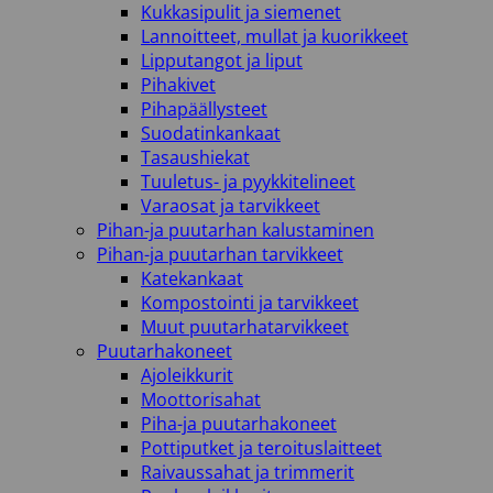
Kukkasipulit ja siemenet
Lannoitteet, mullat ja kuorikkeet
Lipputangot ja liput
Pihakivet
Pihapäällysteet
Suodatinkankaat
Tasaushiekat
Tuuletus- ja pyykkitelineet
Varaosat ja tarvikkeet
Pihan-ja puutarhan kalustaminen
Pihan-ja puutarhan tarvikkeet
Katekankaat
Kompostointi ja tarvikkeet
Muut puutarhatarvikkeet
Puutarhakoneet
Ajoleikkurit
Moottorisahat
Piha-ja puutarhakoneet
Pottiputket ja teroituslaitteet
Raivaussahat ja trimmerit