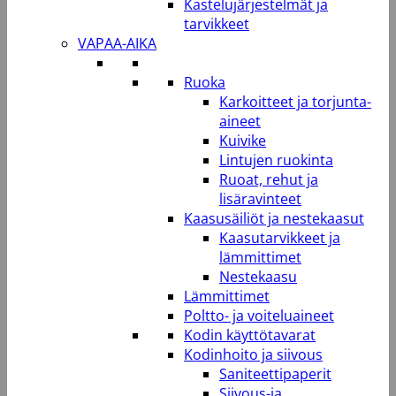
Kastelujärjestelmät ja
tarvikkeet
VAPAA-AIKA
Ruoka
Karkoitteet ja torjunta-
aineet
Kuivike
Lintujen ruokinta
Ruoat, rehut ja
lisäravinteet
Kaasusäiliöt ja nestekaasut
Kaasutarvikkeet ja
lämmittimet
Nestekaasu
Lämmittimet
Poltto- ja voiteluaineet
Kodin käyttötavarat
Kodinhoito ja siivous
Saniteettipaperit
Siivous-ja