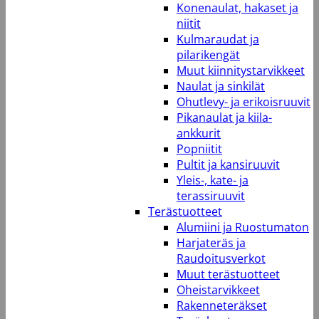
Konenaulat, hakaset ja
niitit
Kulmaraudat ja
pilarikengät
Muut kiinnitystarvikkeet
Naulat ja sinkilät
Ohutlevy- ja erikoisruuvit
Pikanaulat ja kiila-
ankkurit
Popniitit
Pultit ja kansiruuvit
Yleis-, kate- ja
terassiruuvit
Terästuotteet
Alumiini ja Ruostumaton
Harjateräs ja
Raudoitusverkot
Muut terästuotteet
Oheistarvikkeet
Rakenneteräkset