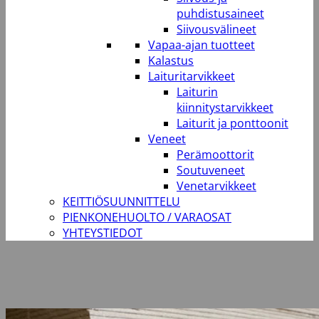
puhdistusaineet
Siivousvälineet
Vapaa-ajan tuotteet
Kalastus
Laituritarvikkeet
Laiturin
kiinnitystarvikkeet
Laiturit ja ponttoonit
Veneet
Perämoottorit
Soutuveneet
Venetarvikkeet
KEITTIÖSUUNNITTELU
PIENKONEHUOLTO / VARAOSAT
YHTEYSTIEDOT