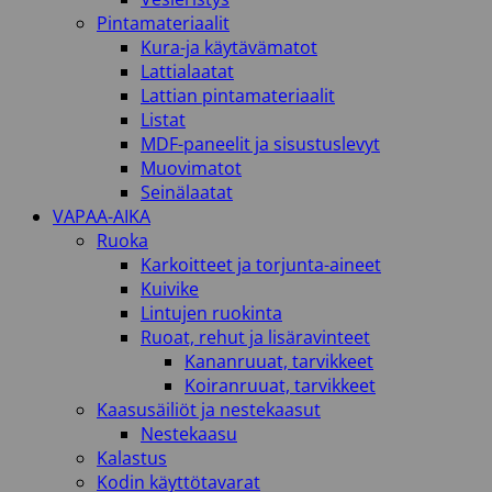
Pintamateriaalit
Kura-ja käytävämatot
Lattialaatat
Lattian pintamateriaalit
Listat
MDF-paneelit ja sisustuslevyt
Muovimatot
Seinälaatat
VAPAA-AIKA
Ruoka
Karkoitteet ja torjunta-aineet
Kuivike
Lintujen ruokinta
Ruoat, rehut ja lisäravinteet
Kananruuat, tarvikkeet
Koiranruuat, tarvikkeet
Kaasusäiliöt ja nestekaasut
Nestekaasu
Kalastus
Kodin käyttötavarat