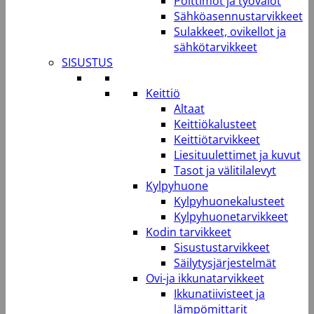
Polttimot ja työvalot
Sähköasennustarvikkeet
Sulakkeet, ovikellot ja
sähkötarvikkeet
SISUSTUS
Keittiö
Altaat
Keittiökalusteet
Keittiötarvikkeet
Liesituulettimet ja kuvut
Tasot ja välitilalevyt
Kylpyhuone
Kylpyhuonekalusteet
Kylpyhuonetarvikkeet
Kodin tarvikkeet
Sisustustarvikkeet
Säilytysjärjestelmät
Ovi-ja ikkunatarvikkeet
Ikkunatiivisteet ja
lämpömittarit