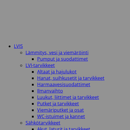
LVIS
Lämmitys, vesi ja viemäröinti
Pumput ja suodattimet
LVI-tarvikkeet
Altaat ja hajulukot
Hanat, suihkusetit ja tarvikkeet
Harmaavesisuodattimet
Ilmanvaihto
Luukut, liittimet ja tarvikkeet
Putket ja tarvikkeet
Viemäriputket ja osat
WC-istuimet ja kannet
Sähkötarvikkeet
Akut, laturit ja tarvikkeet