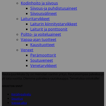
Kodinhoito ja siivous
Siivous-ja puhdistusaineet
Siivousvälineet
Laituritarvikkeet
Laiturin kiinnitystarvikkeet
Laiturit ja ponttoonit
Poltto- ja voiteluaineet
Vapaa-ajan tuotteet
Kausituotteet
Veneet
Perämoottorit
Soutuveneet
Venetarvikkeet
Rauta-Juurikkala Oy on Heinolan vanhin yritys. Rautaisempaa palvelua jo
yli sata vuotta. Olemme palveleva rautakauppa. Tervetuloa ostoksille!
SIVUSTON SIVUT
Keräilypalvelu
Sisustus
Vapaa-aika