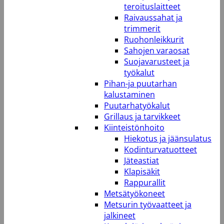
teroituslaitteet
Raivaussahat ja
trimmerit
Ruohonleikkurit
Sahojen varaosat
Suojavarusteet ja
työkalut
Pihan-ja puutarhan
kalustaminen
Puutarhatyökalut
Grillaus ja tarvikkeet
Kiinteistönhoito
Hiekotus ja jäänsulatus
Kodinturvatuotteet
Jäteastiat
Klapisäkit
Rappurallit
Metsätyökoneet
Metsurin työvaatteet ja
jalkineet