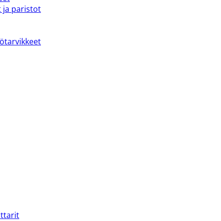
 ja paristot
kötarvikkeet
ttarit