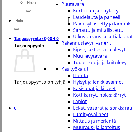
Etsi:
Puutavara
Kertopuu ja höylätty
Laudelauta ja paneeli
Etsi:
Painekyllästetty ja lämpökä
Sahattu ja mitallistettu
Ulkovuoraus ja lattialauda
Tarjouspyyntö /
0,00
€
0
Rakennuslevyt, vanerit
Tarjouspyyntö
Kipsi-, lastu-. ja lujalevyt
Muu levytavara
Tuulensuoja ja kuitulevyt
Käsityökalut
Hionta
Tarjouspyyntö on tyhjä.
Hylsyt ja lenkkiavaimet
Käsisahat ja kirveet
Kottikärryt, nokkakärryt
Takaisin kauppaan
Lapiot
Lekat, vasarat ja sorkkara
0
Lumityövälineet
Mittaus ja merkintä
Muuraus- ja laatoitus