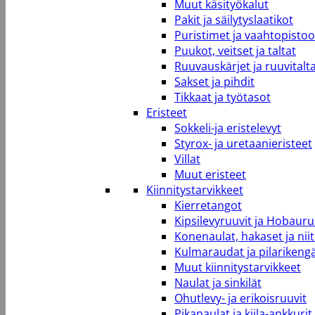
Muut käsityökalut
Pakit ja säilytyslaatikot
Puristimet ja vaahtopistool
Puukot, veitset ja taltat
Ruuvauskärjet ja ruuvitalt
Sakset ja pihdit
Tikkaat ja työtasot
Eristeet
Sokkeli-ja eristelevyt
Styrox- ja uretaanieristeet
Villat
Muut eristeet
Kiinnitystarvikkeet
Kierretangot
Kipsilevyruuvit ja Hobauru
Konenaulat, hakaset ja niit
Kulmaraudat ja pilarikeng
Muut kiinnitystarvikkeet
Naulat ja sinkilät
Ohutlevy- ja erikoisruuvit
Pikanaulat ja kiila-ankkurit