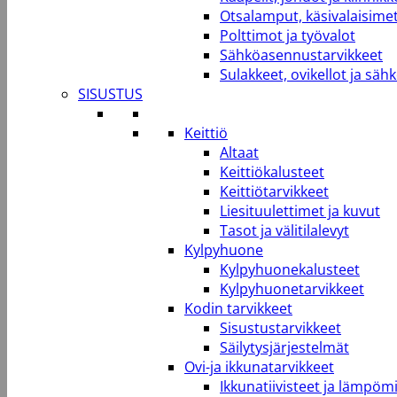
Otsalamput, käsivalaisimet
Polttimot ja työvalot
Sähköasennustarvikkeet
Sulakkeet, ovikellot ja säh
SISUSTUS
Keittiö
Altaat
Keittiökalusteet
Keittiötarvikkeet
Liesituulettimet ja kuvut
Tasot ja välitilalevyt
Kylpyhuone
Kylpyhuonekalusteet
Kylpyhuonetarvikkeet
Kodin tarvikkeet
Sisustustarvikkeet
Säilytysjärjestelmät
Ovi-ja ikkunatarvikkeet
Ikkunatiivisteet ja lämpömi