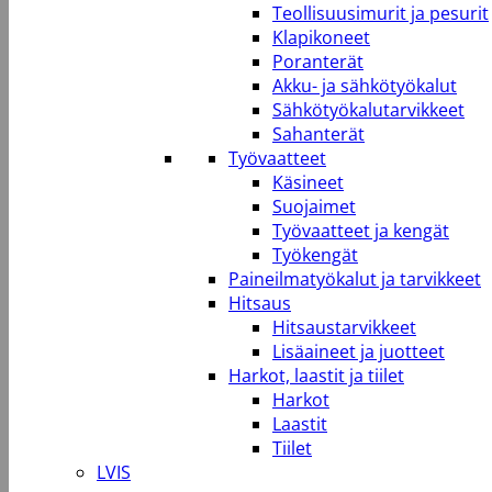
Teollisuusimurit ja pesurit
Klapikoneet
Poranterät
Akku- ja sähkötyökalut
Sähkötyökalutarvikkeet
Sahanterät
Työvaatteet
Käsineet
Suojaimet
Työvaatteet ja kengät
Työkengät
Paineilmatyökalut ja tarvikkeet
Hitsaus
Hitsaustarvikkeet
Lisäaineet ja juotteet
Harkot, laastit ja tiilet
Harkot
Laastit
Tiilet
LVIS