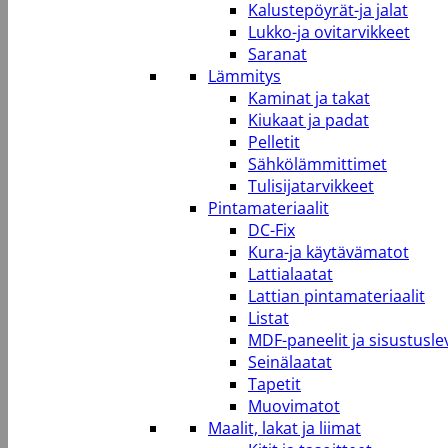
Kalustepöyrät-ja jalat
Lukko-ja ovitarvikkeet
Saranat
Lämmitys
Kaminat ja takat
Kiukaat ja padat
Pelletit
Sähkölämmittimet
Tulisijatarvikkeet
Pintamateriaalit
DC-Fix
Kura-ja käytävämatot
Lattialaatat
Lattian pintamateriaalit
Listat
MDF-paneelit ja sisustusle
Seinälaatat
Tapetit
Muovimatot
Maalit, lakat ja liimat