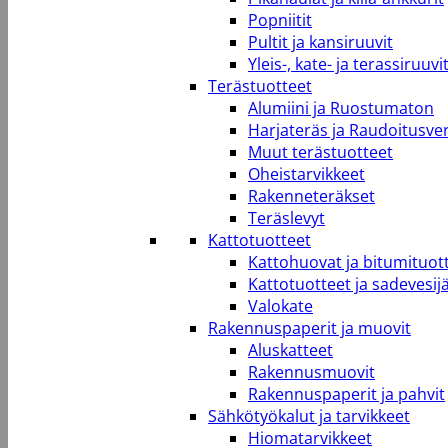
Popniitit
Pultit ja kansiruuvit
Yleis-, kate- ja terassiruuvi
Terästuotteet
Alumiini ja Ruostumaton
Harjateräs ja Raudoitusve
Muut terästuotteet
Oheistarvikkeet
Rakenneteräkset
Teräslevyt
Kattotuotteet
Kattohuovat ja bitumituot
Kattotuotteet ja sadevesij
Valokate
Rakennuspaperit ja muovit
Aluskatteet
Rakennusmuovit
Rakennuspaperit ja pahvit
Sähkötyökalut ja tarvikkeet
Hiomatarvikkeet