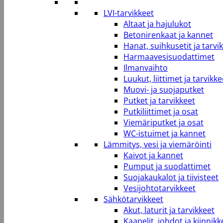
LVI-tarvikkeet
Altaat ja hajulukot
Betonirenkaat ja kannet
Hanat, suihkusetit ja tarvi
Harmaavesisuodattimet
Ilmanvaihto
Luukut, liittimet ja tarvikke
Muovi- ja suojaputket
Putket ja tarvikkeet
Putkiliittimet ja osat
Viemäriputket ja osat
WC-istuimet ja kannet
Lämmitys, vesi ja viemäröinti
Kaivot ja kannet
Pumput ja suodattimet
Suojakaukalot ja tiivisteet
Vesijohtotarvikkeet
Sähkötarvikkeet
Akut, laturit ja tarvikkeet
Kaapelit, johdot ja kiinnikk