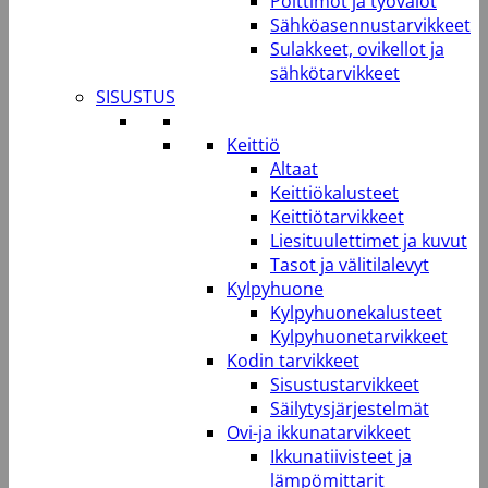
Polttimot ja työvalot
Sähköasennustarvikkeet
Sulakkeet, ovikellot ja
sähkötarvikkeet
SISUSTUS
Keittiö
Altaat
Keittiökalusteet
Keittiötarvikkeet
Liesituulettimet ja kuvut
Tasot ja välitilalevyt
Kylpyhuone
Kylpyhuonekalusteet
Kylpyhuonetarvikkeet
Kodin tarvikkeet
Sisustustarvikkeet
Säilytysjärjestelmät
Ovi-ja ikkunatarvikkeet
Ikkunatiivisteet ja
lämpömittarit