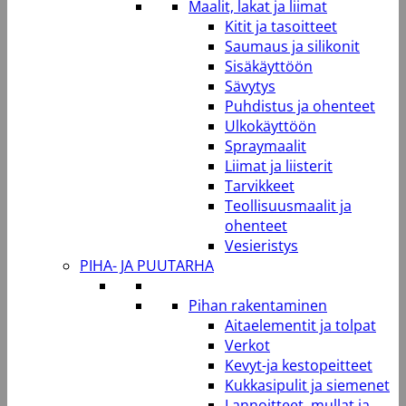
Maalit, lakat ja liimat
Kitit ja tasoitteet
Saumaus ja silikonit
Sisäkäyttöön
Sävytys
Puhdistus ja ohenteet
Ulkokäyttöön
Spraymaalit
Liimat ja liisterit
Tarvikkeet
Teollisuusmaalit ja
ohenteet
Vesieristys
PIHA- JA PUUTARHA
Pihan rakentaminen
Aitaelementit ja tolpat
Verkot
Kevyt-ja kestopeitteet
Kukkasipulit ja siemenet
Lannoitteet, mullat ja