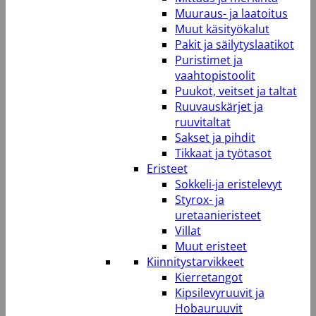
Muuraus- ja laatoitus
Muut käsityökalut
Pakit ja säilytyslaatikot
Puristimet ja
vaahtopistoolit
Puukot, veitset ja taltat
Ruuvauskärjet ja
ruuvitaltat
Sakset ja pihdit
Tikkaat ja työtasot
Eristeet
Sokkeli-ja eristelevyt
Styrox- ja
uretaanieristeet
Villat
Muut eristeet
Kiinnitystarvikkeet
Kierretangot
Kipsilevyruuvit ja
Hobauruuvit