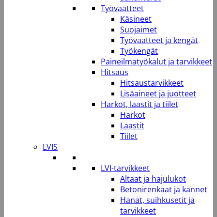
Työvaatteet
Käsineet
Suojaimet
Työvaatteet ja kengät
Työkengät
Paineilmatyökalut ja tarvikkeet
Hitsaus
Hitsaustarvikkeet
Lisäaineet ja juotteet
Harkot, laastit ja tiilet
Harkot
Laastit
Tiilet
LVIS
LVI-tarvikkeet
Altaat ja hajulukot
Betonirenkaat ja kannet
Hanat, suihkusetit ja
tarvikkeet