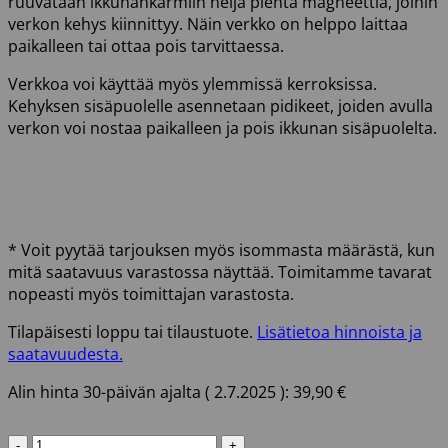
ruuvataan ikkunankarmiin neljä pientä magneettia, joihin
verkon kehys kiinnittyy. Näin verkko on helppo laittaa
paikalleen tai ottaa pois tarvittaessa.
Verkkoa voi käyttää myös ylemmissä kerroksissa.
Kehyksen sisäpuolelle asennetaan pidikeet, joiden avulla
verkon voi nostaa paikalleen ja pois ikkunan sisäpuolelta.
* Voit pyytää tarjouksen myös isommasta määrästä, kun
mitä saatavuus varastossa näyttää. Toimitamme tavarat
nopeasti myös toimittajan varastosta.
Tilapäisesti loppu tai tilaustuote.
Lisätietoa hinnoista ja
saatavuudesta.
Alin hinta 30-päivän ajalta (
2.7.2025
):
39,90
€
HYTTYSVERKKO