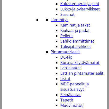
Kalustepöyrät-ja jalat
Lukko-ja ovitarvikkeet
Saranat
Lämmitys
Kaminat ja takat
Kiukaat ja padat
Pelletit
Sähkölämmittimet
Tulisijatarvikkeet
Pintamateriaalit
DC-Fix
Kura-ja käytävämatot
Lattialaatat
Lattian pintamateriaalit
Listat
MDF-paneelit ja
sisustuslevyt
Seinälaatat
Tapetit
Muovimatot