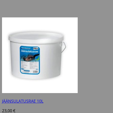
JÄÄNSULATUSRAE 10L
23,00
€