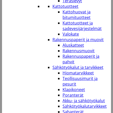
Teräslevyt
Kattotuotteet
Kattohuovat ja
bitumituotteet
Kattotuotteet ja
sadevesijärjestelmät
Valokate
Rakennuspaperit ja muovit
Aluskatteet
Rakennusmuovit
Rakennuspaperit ja
pahvit
Sähkötyökalut ja tarvikkeet
Hiomatarvikkeet
Teollisuusimurit ja
pesurit
Klapikoneet
Poranterät
Akku- ja sähkötyökalut
Sähkötyökalutarvikkeet
Sahanterät