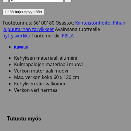
60X120
MAG.KIINNITYKSELLÄ,
Lisää tarjouspyyntöön
VALKOINEN
Tuotetunnus:
66100180
Osastot:
Kiinteistönhoito
,
Pihan-
määrä
ja puutarhan tarvikkeet
Avainsana tuotteelle
hyttysverkko
Tuotemerkki:
PISLA
Kuvaus
Kehyksen materiaali alumiini
Kulmapalojen materiaali muovi
Verkon materiaali muovi
Max. verkon koko 60 x 120 cm
Kehyksen väri valkoinen
Verkon väri harmaa
Tutustu myös