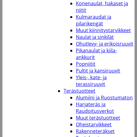
Konenaulat, hakaset ja
niitit
Kulmaraudat ja
pilarikengät
Muut kiinnitystarvikkeet
Naulat ja sinkilät
Ohutlevy- ja erikoisruuvit
Pikanaulat ja kiila-
ankkurit
Popniitit
Pultit ja kansiruuvit
Yleis-, kate- ja
terassiruuvit
Terästuotteet
Alumiini ja Ruostumaton
Harjateräs ja
Raudoitusverkot
Muut terästuotteet
Oheistarvikkeet
Rakenneteräkset