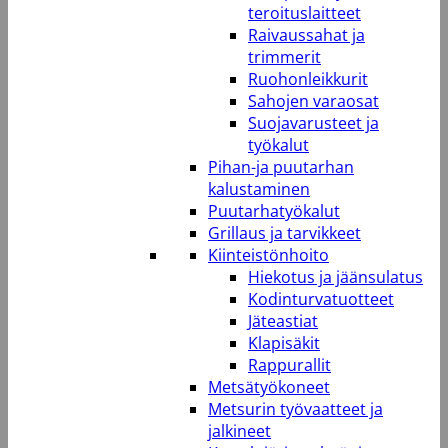
teroituslaitteet
Raivaussahat ja
trimmerit
Ruohonleikkurit
Sahojen varaosat
Suojavarusteet ja
työkalut
Pihan-ja puutarhan
kalustaminen
Puutarhatyökalut
Grillaus ja tarvikkeet
Kiinteistönhoito
Hiekotus ja jäänsulatus
Kodinturvatuotteet
Jäteastiat
Klapisäkit
Rappurallit
Metsätyökoneet
Metsurin työvaatteet ja
jalkineet