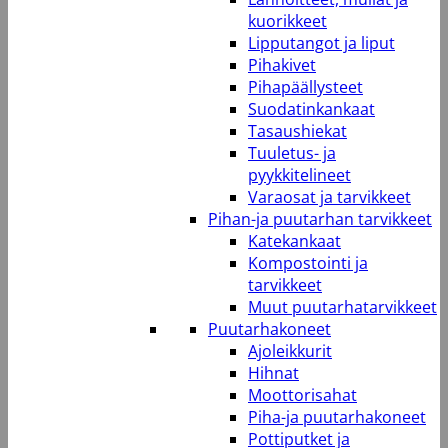
kuorikkeet
Lipputangot ja liput
Pihakivet
Pihapäällysteet
Suodatinkankaat
Tasaushiekat
Tuuletus- ja
pyykkitelineet
Varaosat ja tarvikkeet
Pihan-ja puutarhan tarvikkeet
Katekankaat
Kompostointi ja
tarvikkeet
Muut puutarhatarvikkeet
Puutarhakoneet
Ajoleikkurit
Hihnat
Moottorisahat
Piha-ja puutarhakoneet
Pottiputket ja