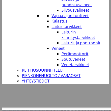
puhdistusaineet
Siivousvälineet
Vapaa-ajan tuotteet
Kalastus
Laituritarvikkeet
Laiturin
kiinnitystarvikkeet
Laiturit ja ponttoonit
Veneet
Perämoottorit
Soutuveneet
Venetarvikkeet
KEITTIÖSUUNNITTELU
PIENKONEHUOLTO / VARAOSAT
YHTEYSTIEDOT