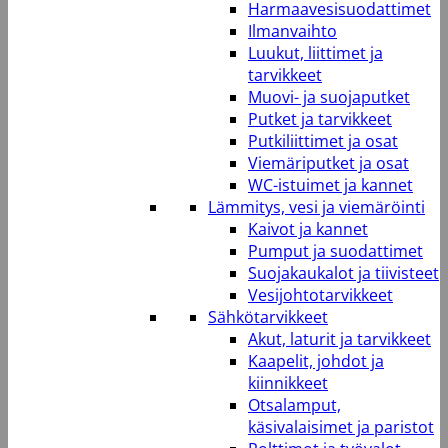
Harmaavesisuodattimet
Ilmanvaihto
Luukut, liittimet ja
tarvikkeet
Muovi- ja suojaputket
Putket ja tarvikkeet
Putkiliittimet ja osat
Viemäriputket ja osat
WC-istuimet ja kannet
Lämmitys, vesi ja viemäröinti
Kaivot ja kannet
Pumput ja suodattimet
Suojakaukalot ja tiivisteet
Vesijohtotarvikkeet
Sähkötarvikkeet
Akut, laturit ja tarvikkeet
Kaapelit, johdot ja
kiinnikkeet
Otsalamput,
käsivalaisimet ja paristot