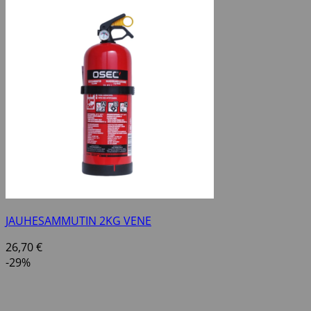
JAUHESAMMUTIN 2KG VENE
26,70
€
-29%