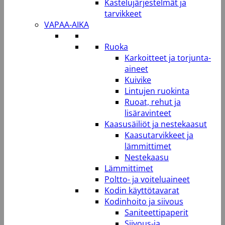
Kastelujärjestelmät ja
tarvikkeet
VAPAA-AIKA
Ruoka
Karkoitteet ja torjunta-
aineet
Kuivike
Lintujen ruokinta
Ruoat, rehut ja
lisäravinteet
Kaasusäiliöt ja nestekaasut
Kaasutarvikkeet ja
lämmittimet
Nestekaasu
Lämmittimet
Poltto- ja voiteluaineet
Kodin käyttötavarat
Kodinhoito ja siivous
Saniteettipaperit
Siivous-ja