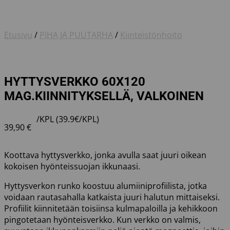
Etusivu
/
PIHA JA PUUTARHA
/
Kiinteistönhoito
HYTTYSVERKKO 60X120
MAG.KIINNITYKSELLÄ, VALKOINEN
/KPL (39.9€/KPL)
39,90
€
Koottava hyttysverkko, jonka avulla saat juuri oikean
kokoisen hyönteissuojan ikkunaasi.
Hyttysverkon runko koostuu alumiiniprofiilista, jotka
voidaan rautasahalla katkaista juuri halutun mittaiseksi.
Profiilit kiinnitetään toisiinsa kulmapaloilla ja kehikkoon
pingotetaan hyönteisverkko. Kun verkko on valmis,