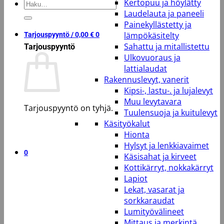
Kertopuu ja höylätty
Etsi:
Laudelauta ja paneeli
Painekyllästetty ja
lämpökäsitelty
Tarjouspyyntö /
0,00
€
0
Sahattu ja mitallistettu
Tarjouspyyntö
Ulkovuoraus ja
lattialaudat
Rakennuslevyt, vanerit
Kipsi-, lastu-. ja lujalevyt
Muu levytavara
Tarjouspyyntö on tyhjä.
Tuulensuoja ja kuitulevyt
Käsityökalut
Takaisin kauppaan
Hionta
Hylsyt ja lenkkiavaimet
0
Käsisahat ja kirveet
Kottikärryt, nokkakärryt
Lapiot
Lekat, vasarat ja
sorkkaraudat
Lumityövälineet
Mittaus ja merkintä