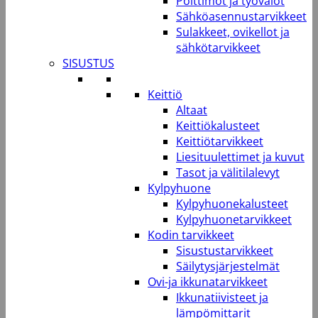
Polttimot ja työvalot
Sähköasennustarvikkeet
Sulakkeet, ovikellot ja
sähkötarvikkeet
SISUSTUS
Keittiö
Altaat
Keittiökalusteet
Keittiötarvikkeet
Liesituulettimet ja kuvut
Tasot ja välitilalevyt
Kylpyhuone
Kylpyhuonekalusteet
Kylpyhuonetarvikkeet
Kodin tarvikkeet
Sisustustarvikkeet
Säilytysjärjestelmät
Ovi-ja ikkunatarvikkeet
Ikkunatiivisteet ja
lämpömittarit