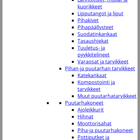
kuorikkeet
Lipputangot ja liput
Pihakivet
Pihapäällysteet
Suodatinkankaat
Tasaushiekat
Tuuletus- ja
pyykkitelineet
Varaosat ja tarvikkeet
Pihan-ja puutarhan tarvikkeet
Katekankaat
Kompostointi ja
tarvikkeet
Muut puutarhatarvikkeet
Puutarhakoneet
Ajoleikkurit
Hihnat
Moottorisahat
Piha-ja puutarhakoneet
Pottiputket ja