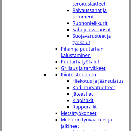
teroituslaitteet
Raivaussahat ja
trimmerit
Ruohonleikkurit
Sahojen varaosat
Suojavarusteet ja
työkalut
Pihan-ja puutarhan
kalustaminen
Puutarhatyökalut
Grillaus ja tarvikkeet
Kiinteistönhoito
Hiekotus ja jäänsulatus
Kodinturvatuotteet
Jäteastiat
Klapisäkit
Rappurallit
Metsätyökoneet
Metsurin työvaatteet ja
jalkineet