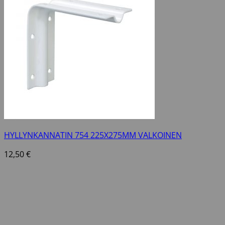
HYLLYNKANNATIN 754 225X275MM VALKOINEN
12,50
€