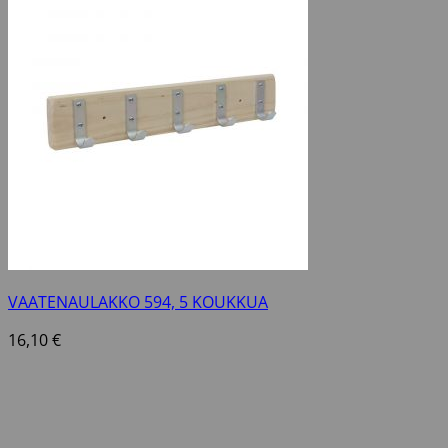
VAATENAULAKKO 594, 5 KOUKKUA
16,10
€