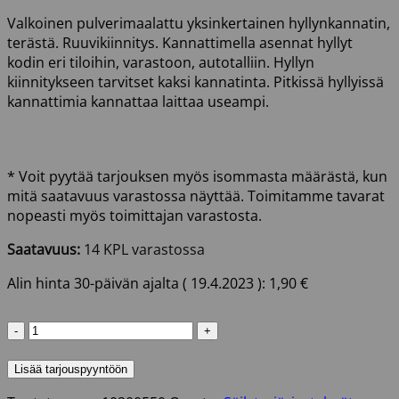
Valkoinen pulverimaalattu yksinkertainen hyllynkannatin,
terästä. Ruuvikiinnitys. Kannattimella asennat hyllyt
kodin eri tiloihin, varastoon, autotalliin. Hyllyn
kiinnitykseen tarvitset kaksi kannatinta. Pitkissä hyllyissä
kannattimia kannattaa laittaa useampi.
* Voit pyytää tarjouksen myös isommasta määrästä, kun
mitä saatavuus varastossa näyttää. Toimitamme tavarat
nopeasti myös toimittajan varastosta.
Saatavuus:
14 KPL varastossa
Alin hinta 30-päivän ajalta (
19.4.2023
):
1,90
€
HYLLYNKANNATIN
734
150X200MM
Lisää tarjouspyyntöön
VALKOINEN