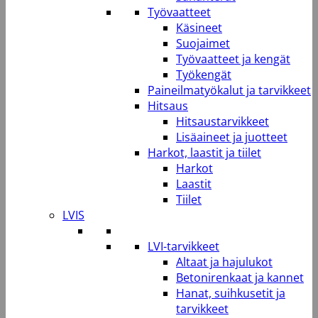
Työvaatteet
Käsineet
Suojaimet
Työvaatteet ja kengät
Työkengät
Paineilmatyökalut ja tarvikkeet
Hitsaus
Hitsaustarvikkeet
Lisäaineet ja juotteet
Harkot, laastit ja tiilet
Harkot
Laastit
Tiilet
LVIS
LVI-tarvikkeet
Altaat ja hajulukot
Betonirenkaat ja kannet
Hanat, suihkusetit ja
tarvikkeet