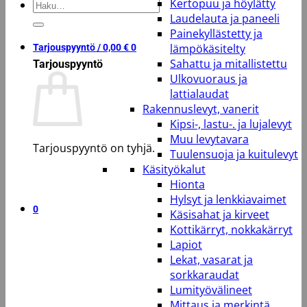
Kertopuu ja höylätty
Etsi:
Laudelauta ja paneeli
Painekyllästetty ja
lämpökäsitelty
Tarjouspyyntö /
0,00
€
0
Sahattu ja mitallistettu
Tarjouspyyntö
Ulkovuoraus ja
lattialaudat
Rakennuslevyt, vanerit
Kipsi-, lastu-. ja lujalevyt
Muu levytavara
Tarjouspyyntö on tyhjä.
Tuulensuoja ja kuitulevyt
Käsityökalut
Takaisin kauppaan
Hionta
Hylsyt ja lenkkiavaimet
0
Käsisahat ja kirveet
Kottikärryt, nokkakärryt
Lapiot
Lekat, vasarat ja
sorkkaraudat
Lumityövälineet
Mittaus ja merkintä