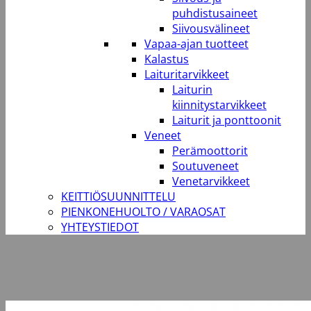
puhdistusaineet
Siivousvälineet
Vapaa-ajan tuotteet
Kalastus
Laituritarvikkeet
Laiturin
kiinnitystarvikkeet
Laiturit ja ponttoonit
Veneet
Perämoottorit
Soutuveneet
Venetarvikkeet
KEITTIÖSUUNNITTELU
PIENKONEHUOLTO / VARAOSAT
YHTEYSTIEDOT