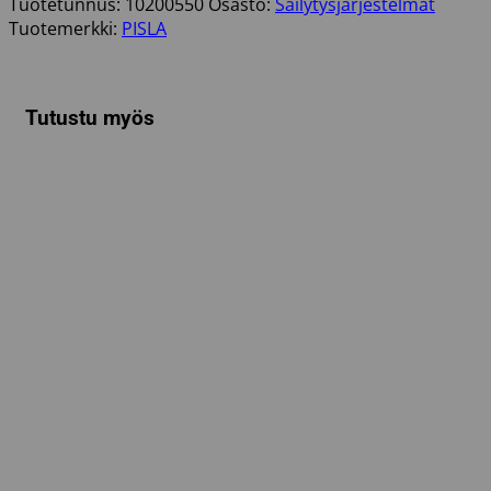
Tuotetunnus:
10200550
Osasto:
Säilytysjärjestelmät
määrä
Tuotemerkki:
PISLA
Tutustu myös