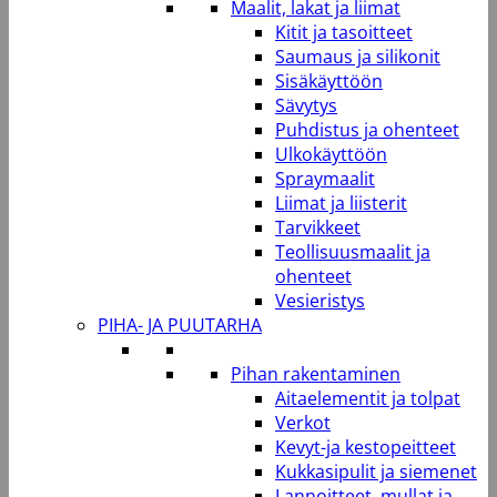
Maalit, lakat ja liimat
Kitit ja tasoitteet
Saumaus ja silikonit
Sisäkäyttöön
Sävytys
Puhdistus ja ohenteet
Ulkokäyttöön
Spraymaalit
Liimat ja liisterit
Tarvikkeet
Teollisuusmaalit ja
ohenteet
Vesieristys
PIHA- JA PUUTARHA
Pihan rakentaminen
Aitaelementit ja tolpat
Verkot
Kevyt-ja kestopeitteet
Kukkasipulit ja siemenet
Lannoitteet, mullat ja