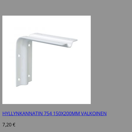
HYLLYNKANNATIN 754 150X200MM VALKOINEN
7,20
€