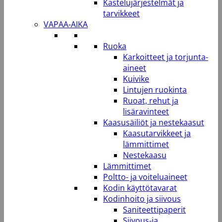
Kastelujärjestelmät ja
tarvikkeet
VAPAA-AIKA
Ruoka
Karkoitteet ja torjunta-
aineet
Kuivike
Lintujen ruokinta
Ruoat, rehut ja
lisäravinteet
Kaasusäiliöt ja nestekaasut
Kaasutarvikkeet ja
lämmittimet
Nestekaasu
Lämmittimet
Poltto- ja voiteluaineet
Kodin käyttötavarat
Kodinhoito ja siivous
Saniteettipaperit
Siivous-ja