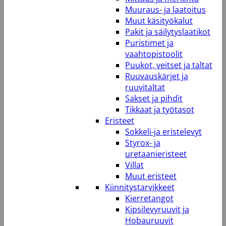
Muuraus- ja laatoitus
Muut käsityökalut
Pakit ja säilytyslaatikot
Puristimet ja
vaahtopistoolit
Puukot, veitset ja taltat
Ruuvauskärjet ja
ruuvitaltat
Sakset ja pihdit
Tikkaat ja työtasot
Eristeet
Sokkeli-ja eristelevyt
Styrox- ja
uretaanieristeet
Villat
Muut eristeet
Kiinnitystarvikkeet
Kierretangot
Kipsilevyruuvit ja
Hobauruuvit