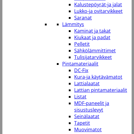
Kalustepöyrät-ja jalat
Lukko-ja ovitarvikkeet
Saranat
Lämmitys
Kaminat ja takat
Kiukaat ja padat
Pelletit
Sähkölämmittimet
Tulisijatarvikkeet
Pintamateriaalit
DC-Fix
Kura-ja käytävämatot
Lattialaatat
Lattian pintamateriaalit
Listat
MDF-paneelit ja
sisustuslevyt
Seinälaatat
Tapetit
Muovimatot