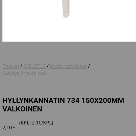
Etusivu
/
SISUSTUS
/
Kodin tarvikkeet
/
Säilytysjärjestelmät
HYLLYNKANNATIN 734 150X200MM
VALKOINEN
/KPL (2.1€/KPL)
2,10
€