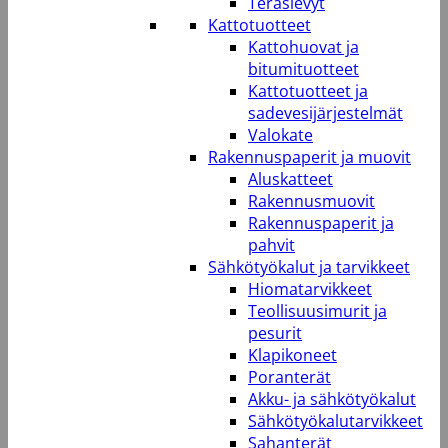
Teräslevyt
Kattotuotteet
Kattohuovat ja
bitumituotteet
Kattotuotteet ja
sadevesijärjestelmät
Valokate
Rakennuspaperit ja muovit
Aluskatteet
Rakennusmuovit
Rakennuspaperit ja
pahvit
Sähkötyökalut ja tarvikkeet
Hiomatarvikkeet
Teollisuusimurit ja
pesurit
Klapikoneet
Poranterät
Akku- ja sähkötyökalut
Sähkötyökalutarvikkeet
Sahanterät