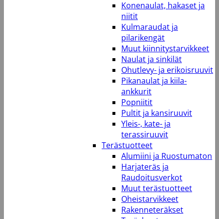
Konenaulat, hakaset ja
niitit
Kulmaraudat ja
pilarikengät
Muut kiinnitystarvikkeet
Naulat ja sinkilät
Ohutlevy- ja erikoisruuvit
Pikanaulat ja kiila-
ankkurit
Popniitit
Pultit ja kansiruuvit
Yleis-, kate- ja
terassiruuvit
Terästuotteet
Alumiini ja Ruostumaton
Harjateräs ja
Raudoitusverkot
Muut terästuotteet
Oheistarvikkeet
Rakenneteräkset