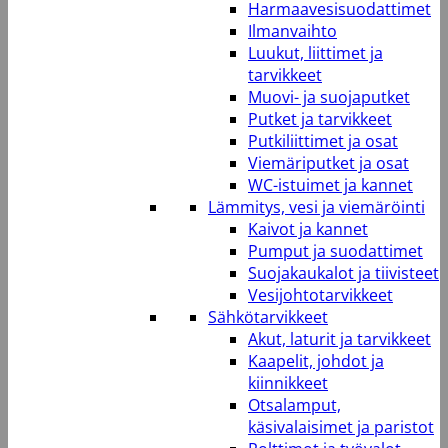
Harmaavesisuodattimet
Ilmanvaihto
Luukut, liittimet ja
tarvikkeet
Muovi- ja suojaputket
Putket ja tarvikkeet
Putkiliittimet ja osat
Viemäriputket ja osat
WC-istuimet ja kannet
Lämmitys, vesi ja viemäröinti
Kaivot ja kannet
Pumput ja suodattimet
Suojakaukalot ja tiivisteet
Vesijohtotarvikkeet
Sähkötarvikkeet
Akut, laturit ja tarvikkeet
Kaapelit, johdot ja
kiinnikkeet
Otsalamput,
käsivalaisimet ja paristot