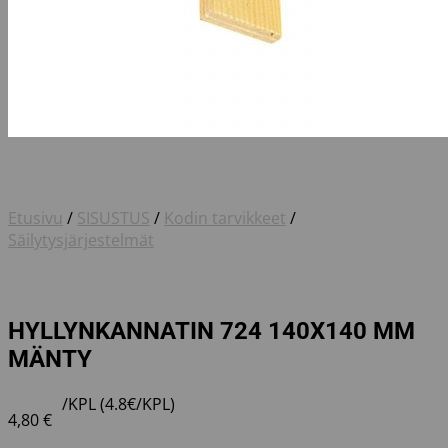
Etusivu
/
SISUSTUS
/
Kodin tarvikkeet
/
Säilytysjärjestelmät
HYLLYNKANNATIN 724 140X140 MM
MÄNTY
/KPL (4.8€/KPL)
4,80
€