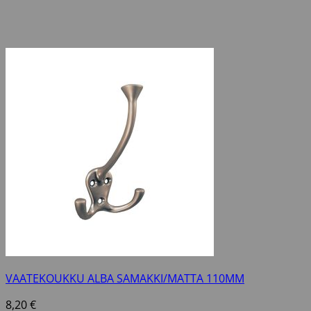
VAATEKOUKKU ALBA SAMAKKI/MATTA 110MM
8,20
€