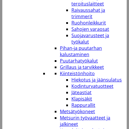
teroituslaitteet
Raivaussahat ja
trimmerit
Ruohonleikkurit
Sahojen varaosat
Suojavarusteet ja
työkalut
Pihan-ja puutarhan
kalustaminen
Puutarhatyökalut
Grillaus ja tarvikkeet
Kiinteistönhoito
Hiekotus ja jäänsulatus
Kodinturvatuotteet
Jäteastiat
Klapisäkit
Rappurallit
Metsätyökoneet
Metsurin työvaatteet ja
jalkineet