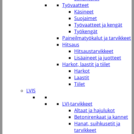
Työvaatteet
Käsineet
Suojaimet
Työvaatteet ja kengät
Työkengät
Paineilmatyökalut ja tarvikkeet
Hitsaus
Hitsaustarvikkeet
Lisäaineet ja juotteet
Harkot, laastit ja tiilet
Harkot
Laastit
Tiilet
LVIS
LVI-tarvikkeet
Altaat ja hajulukot
Betonirenkaat ja kannet
Hanat, suihkusetit ja
tarvikkeet