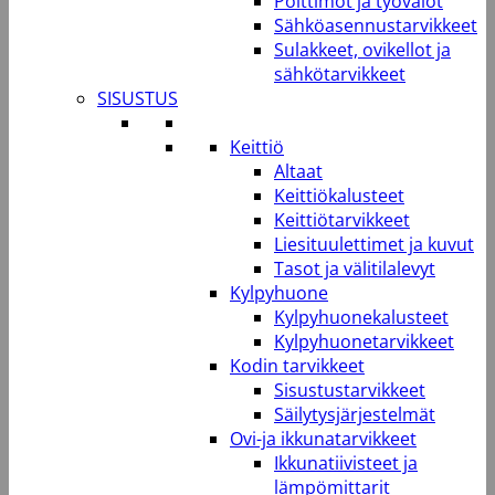
Polttimot ja työvalot
Sähköasennustarvikkeet
Sulakkeet, ovikellot ja
sähkötarvikkeet
SISUSTUS
Keittiö
Altaat
Keittiökalusteet
Keittiötarvikkeet
Liesituulettimet ja kuvut
Tasot ja välitilalevyt
Kylpyhuone
Kylpyhuonekalusteet
Kylpyhuonetarvikkeet
Kodin tarvikkeet
Sisustustarvikkeet
Säilytysjärjestelmät
Ovi-ja ikkunatarvikkeet
Ikkunatiivisteet ja
lämpömittarit