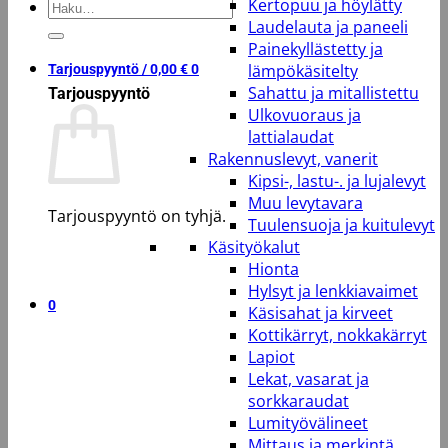
Kertopuu ja höylätty
Etsi:
Laudelauta ja paneeli
Painekyllästetty ja
lämpökäsitelty
Tarjouspyyntö /
0,00
€
0
Sahattu ja mitallistettu
Tarjouspyyntö
Ulkovuoraus ja
lattialaudat
Rakennuslevyt, vanerit
Kipsi-, lastu-. ja lujalevyt
Muu levytavara
Tarjouspyyntö on tyhjä.
Tuulensuoja ja kuitulevyt
Käsityökalut
Takaisin kauppaan
Hionta
Hylsyt ja lenkkiavaimet
0
Käsisahat ja kirveet
Kottikärryt, nokkakärryt
Lapiot
Lekat, vasarat ja
sorkkaraudat
Lumityövälineet
Mittaus ja merkintä