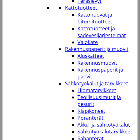
Teräslevyt
Kattotuotteet
Kattohuovat ja
bitumituotteet
Kattotuotteet ja
sadevesijärjestelmät
Valokate
Rakennuspaperit ja muovit
Aluskatteet
Rakennusmuovit
Rakennuspaperit ja
pahvit
Sähkötyökalut ja tarvikkeet
Hiomatarvikkeet
Teollisuusimurit ja
pesurit
Klapikoneet
Poranterät
Akku- ja sähkötyökalut
Sähkötyökalutarvikkeet
Sahanterät