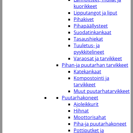
kuorikkeet
Lipputangot ja liput
Pihakivet
Pihapäällysteet
Suodatinkankaat
Tasaushiekat
Tuuletus- ja
pyykkitelineet
Varaosat ja tarvikkeet
Pihan-ja puutarhan tarvikkeet
Katekankaat
Kompostointi ja
tarvikkeet
Muut puutarhatarvikkeet
Puutarhakoneet
Ajoleikkurit
Hihnat
Moottorisahat
Piha-ja puutarhakoneet
Pottiputket ja