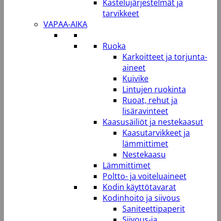
Kastelujärjestelmät ja
tarvikkeet
VAPAA-AIKA
Ruoka
Karkoitteet ja torjunta-
aineet
Kuivike
Lintujen ruokinta
Ruoat, rehut ja
lisäravinteet
Kaasusäiliöt ja nestekaasut
Kaasutarvikkeet ja
lämmittimet
Nestekaasu
Lämmittimet
Poltto- ja voiteluaineet
Kodin käyttötavarat
Kodinhoito ja siivous
Saniteettipaperit
Siivous-ja