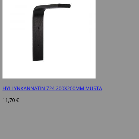
HYLLYNKANNATIN 724 200X200MM MUSTA
11,70
€