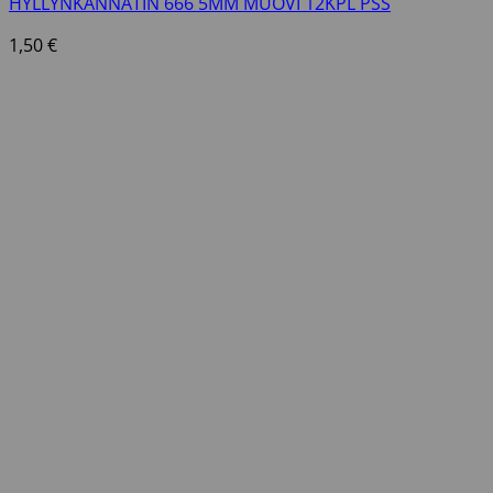
HYLLYNKANNATIN 666 5MM MUOVI 12KPL PSS
1,50
€