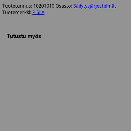
MM
Tuotetunnus:
10201010
Osasto:
Säilytysjärjestelmät
MÄNTY
Tuotemerkki:
PISLA
määrä
Tutustu myös