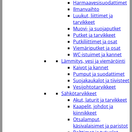
Harmaavesisuodattimet
Ilmanvaihto
Luukut, liittimet ja
tarvikkeet
Muovi- ja suojaputket
Putket ja tarvikkeet
Putkiliittimet ja osat
Viemäriputket ja osat
WC-istuimet ja kannet
Lämmitys, vesi ja viemäröinti
Kaivot ja kannet
Pumput ja suodattimet
Suojakaukalot ja tiivisteet
Vesijohtotarvikkeet
Sähkötarvikkeet
Akut, laturit ja tarvikkeet
Kaapelit, johdot ja
kiinnikkeet
Otsalamput,
käsivalaisimet ja paristot