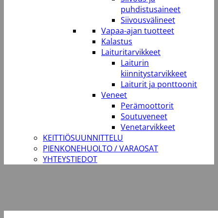
puhdistusaineet
Siivousvälineet
Vapaa-ajan tuotteet
Kalastus
Laituritarvikkeet
Laiturin
kiinnitystarvikkeet
Laiturit ja ponttoonit
Veneet
Perämoottorit
Soutuveneet
Venetarvikkeet
KEITTIÖSUUNNITTELU
PIENKONEHUOLTO / VARAOSAT
YHTEYSTIEDOT