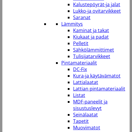
Kalustepöyrät-ja jalat
Lukko-ja ovitarvikkeet
Saranat
Lämmitys
Kaminat ja takat
Kiukaat ja padat
Pelletit
Sähkölämmittimet
Tulisijatarvikkeet
Pintamateriaalit
DC-Fix
Kura-ja käytävämatot
Lattialaatat
Lattian pintamateriaalit
Listat
MDF-paneelit ja
sisustuslevyt
Seinälaatat
Tapetit
Muovimatot