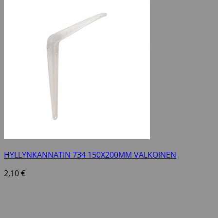
HYLLYNKANNATIN 734 150X200MM VALKOINEN
2,10
€