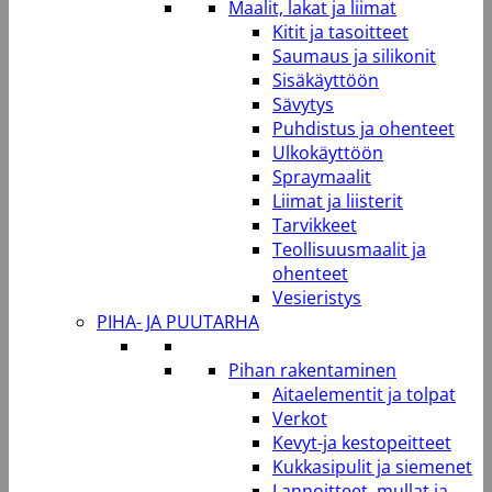
Maalit, lakat ja liimat
Kitit ja tasoitteet
Saumaus ja silikonit
Sisäkäyttöön
Sävytys
Puhdistus ja ohenteet
Ulkokäyttöön
Spraymaalit
Liimat ja liisterit
Tarvikkeet
Teollisuusmaalit ja
ohenteet
Vesieristys
PIHA- JA PUUTARHA
Pihan rakentaminen
Aitaelementit ja tolpat
Verkot
Kevyt-ja kestopeitteet
Kukkasipulit ja siemenet
Lannoitteet, mullat ja