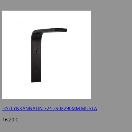
HYLLYNKANNATIN 724 290X290MM MUSTA
16,20
€