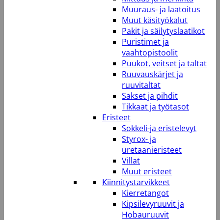
Muuraus- ja laatoitus
Muut käsityökalut
Pakit ja säilytyslaatikot
Puristimet ja
vaahtopistoolit
Puukot, veitset ja taltat
Ruuvauskärjet ja
ruuvitaltat
Sakset ja pihdit
Tikkaat ja työtasot
Eristeet
Sokkeli-ja eristelevyt
Styrox- ja
uretaanieristeet
Villat
Muut eristeet
Kiinnitystarvikkeet
Kierretangot
Kipsilevyruuvit ja
Hobauruuvit