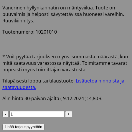
Vanerinen hyllynkannatin on mäntyviilua. Tuote on
puuvalmis ja helposti sävytettävissä huoneesi väreihin.
Ruuvikiinnitys.
Tuotenumero: 10201010
* Voit pyytää tarjouksen myös isommasta määrästä, kun
mitä saatavuus varastossa näyttää. Toimitamme tavarat
nopeasti myös toimittajan varastosta.
Tilapäisesti loppu tai tilaustuote.
Lisätietoa hinnoista ja
saatavuudesta.
Alin hinta 30-päivän ajalta (
9.12.2024
):
4,80
€
HYLLYNKANNATIN
724
140X140
Lisää tarjouspyyntöön