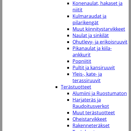
Konenaulat, hakaset ja
niitit
Kulmaraudat ja
pilarikengät
Muut kiinnitystarvikkeet
Naulat ja sinkilät
Ohutlevy- ja erikoisruuvit
Pikanaulat ja kiila-
ankkurit
Popniitit
Pultit ja kansiruuvit
Yleis-, kate- ja
terassiruuvit
Terästuotteet
Alumiini ja Ruostumaton
Harjateräs ja
Raudoitusverkot
Muut terästuotteet
Oheistarvikkeet
Rakenneteräkset