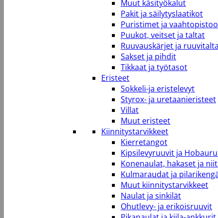
Muut käsityökalut
Pakit ja säilytyslaatikot
Puristimet ja vaahtopistool
Puukot, veitset ja taltat
Ruuvauskärjet ja ruuvitalt
Sakset ja pihdit
Tikkaat ja työtasot
Eristeet
Sokkeli-ja eristelevyt
Styrox- ja uretaanieristeet
Villat
Muut eristeet
Kiinnitystarvikkeet
Kierretangot
Kipsilevyruuvit ja Hobauru
Konenaulat, hakaset ja niit
Kulmaraudat ja pilarikeng
Muut kiinnitystarvikkeet
Naulat ja sinkilät
Ohutlevy- ja erikoisruuvit
Pikanaulat ja kiila-ankkurit