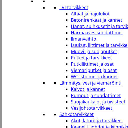
LVI-tarvikkeet
Altaat ja hajulukot
Betonirenkaat ja kannet
Hanat, suihkusetit ja tarvi
Harmaavesisuodattimet
Ilmanvaihto
Luukut, liittimet ja tarvikke
Muovi- ja suojaputket
Putket ja tarvikkeet
Putkiliittimet ja osat
Viemäriputket ja osat
WC-istuimet ja kannet
Lämmitys, vesi ja viemäröinti
Kaivot ja kannet
Pumput ja suodattimet
Suojakaukalot ja tiivisteet
Vesijohtotarvikkeet
Sähkötarvikkeet
Akut, laturit ja tarvikkeet
Kaapelit, johdot ja kiinnikk