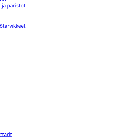
 ja paristot
kötarvikkeet
ttarit