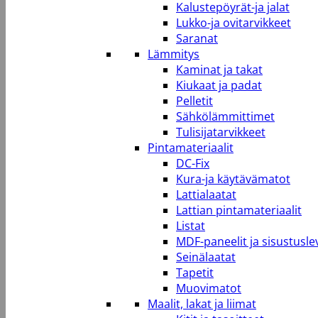
Kalustepöyrät-ja jalat
Lukko-ja ovitarvikkeet
Saranat
Lämmitys
Kaminat ja takat
Kiukaat ja padat
Pelletit
Sähkölämmittimet
Tulisijatarvikkeet
Pintamateriaalit
DC-Fix
Kura-ja käytävämatot
Lattialaatat
Lattian pintamateriaalit
Listat
MDF-paneelit ja sisustusle
Seinälaatat
Tapetit
Muovimatot
Maalit, lakat ja liimat