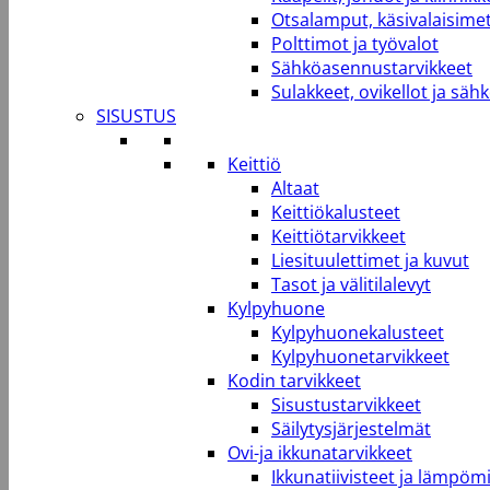
Otsalamput, käsivalaisimet
Polttimot ja työvalot
Sähköasennustarvikkeet
Sulakkeet, ovikellot ja säh
SISUSTUS
Keittiö
Altaat
Keittiökalusteet
Keittiötarvikkeet
Liesituulettimet ja kuvut
Tasot ja välitilalevyt
Kylpyhuone
Kylpyhuonekalusteet
Kylpyhuonetarvikkeet
Kodin tarvikkeet
Sisustustarvikkeet
Säilytysjärjestelmät
Ovi-ja ikkunatarvikkeet
Ikkunatiivisteet ja lämpömi