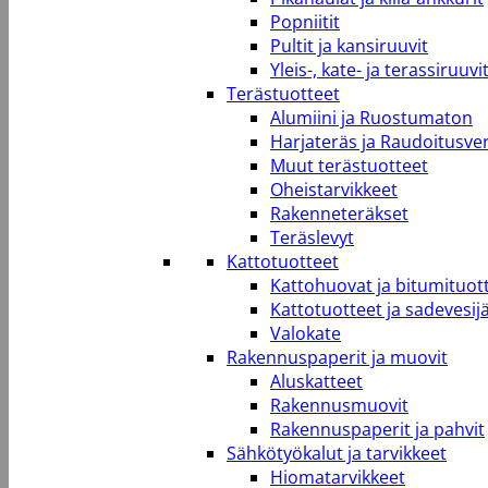
Popniitit
Pultit ja kansiruuvit
Yleis-, kate- ja terassiruuvi
Terästuotteet
Alumiini ja Ruostumaton
Harjateräs ja Raudoitusve
Muut terästuotteet
Oheistarvikkeet
Rakenneteräkset
Teräslevyt
Kattotuotteet
Kattohuovat ja bitumituot
Kattotuotteet ja sadevesij
Valokate
Rakennuspaperit ja muovit
Aluskatteet
Rakennusmuovit
Rakennuspaperit ja pahvit
Sähkötyökalut ja tarvikkeet
Hiomatarvikkeet