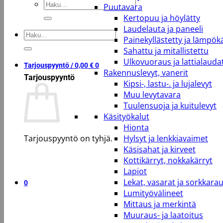
Etsi:
Puutavara
Kertopuu ja höylätty
Laudelauta ja paneeli
Etsi:
Painekyllästetty ja lämpökä
Sahattu ja mitallistettu
Ulkovuoraus ja lattialauda
Tarjouspyyntö /
0,00
€
0
Rakennuslevyt, vanerit
Tarjouspyyntö
Kipsi-, lastu-. ja lujalevyt
Muu levytavara
Tuulensuoja ja kuitulevyt
Käsityökalut
Hionta
Tarjouspyyntö on tyhjä.
Hylsyt ja lenkkiavaimet
Käsisahat ja kirveet
Kottikärryt, nokkakärryt
Takaisin kauppaan
Lapiot
Lekat, vasarat ja sorkkara
0
Lumityövälineet
Mittaus ja merkintä
Muuraus- ja laatoitus