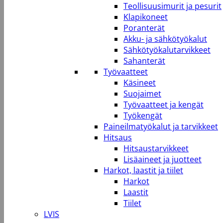
Teollisuusimurit ja pesurit
Klapikoneet
Poranterät
Akku- ja sähkötyökalut
Sähkötyökalutarvikkeet
Sahanterät
Työvaatteet
Käsineet
Suojaimet
Työvaatteet ja kengät
Työkengät
Paineilmatyökalut ja tarvikkeet
Hitsaus
Hitsaustarvikkeet
Lisäaineet ja juotteet
Harkot, laastit ja tiilet
Harkot
Laastit
Tiilet
LVIS