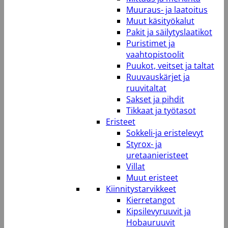
Muuraus- ja laatoitus
Muut käsityökalut
Pakit ja säilytyslaatikot
Puristimet ja
vaahtopistoolit
Puukot, veitset ja taltat
Ruuvauskärjet ja
ruuvitaltat
Sakset ja pihdit
Tikkaat ja työtasot
Eristeet
Sokkeli-ja eristelevyt
Styrox- ja
uretaanieristeet
Villat
Muut eristeet
Kiinnitystarvikkeet
Kierretangot
Kipsilevyruuvit ja
Hobauruuvit