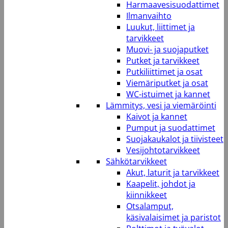
Harmaavesisuodattimet
Ilmanvaihto
Luukut, liittimet ja
tarvikkeet
Muovi- ja suojaputket
Putket ja tarvikkeet
Putkiliittimet ja osat
Viemäriputket ja osat
WC-istuimet ja kannet
Lämmitys, vesi ja viemäröinti
Kaivot ja kannet
Pumput ja suodattimet
Suojakaukalot ja tiivisteet
Vesijohtotarvikkeet
Sähkötarvikkeet
Akut, laturit ja tarvikkeet
Kaapelit, johdot ja
kiinnikkeet
Otsalamput,
käsivalaisimet ja paristot