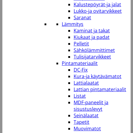
Kalustepöyrät-ja jalat
Lukko-ja ovitarvikkeet
Saranat
Lämmitys
Kaminat ja takat
Kiukaat ja padat
Pelletit
Sähkölämmittimet
Tulisijatarvikkeet
Pintamateriaalit
DC-Fix
Kura-ja käytävämatot
Lattialaatat
Lattian pintamateriaalit
Listat
MDF-paneelit ja
sisustuslevyt
Seinälaatat
Tapetit
Muovimatot