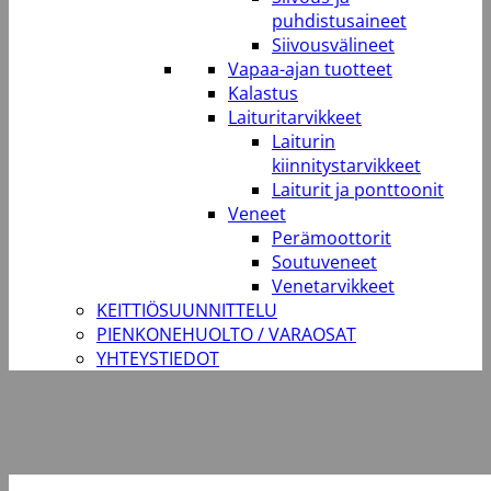
puhdistusaineet
Siivousvälineet
Vapaa-ajan tuotteet
Kalastus
Laituritarvikkeet
Laiturin
kiinnitystarvikkeet
Laiturit ja ponttoonit
Veneet
Perämoottorit
Soutuveneet
Venetarvikkeet
KEITTIÖSUUNNITTELU
PIENKONEHUOLTO / VARAOSAT
YHTEYSTIEDOT