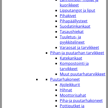
kuorikkeet
Lipputangot ja liput
Pihakivet
Pihapäällysteet
Suodatinkankaat
Tasaushiekat
Tuuletus- ja
pyykkitelineet
Varaosat ja tarvikkeet
Pihan-ja puutarhan tarvikkeet
Katekankaat
Kompostointi ja
tarvikkeet
Muut puutarhatarvikkeet
Puutarhakoneet
Ajoleikkurit
Hihnat
Moottorisahat
Piha-ja puutarhakoneet
Pottiputket ja