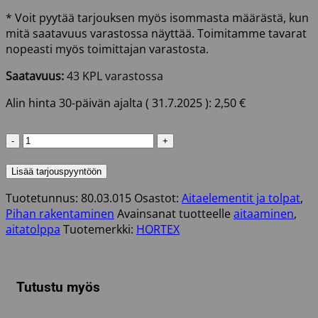
* Voit pyytää tarjouksen myös isommasta määrästä, kun
mitä saatavuus varastossa näyttää. Toimitamme tavarat
nopeasti myös toimittajan varastosta.
Saatavuus:
43 KPL varastossa
Alin hinta 30-päivän ajalta (
31.7.2025
):
2,50
€
AITATOLPAN
METALLIHATTU
51X102
Lisää tarjouspyyntöön
GALV.
Tuotetunnus:
80.03.015
Osastot:
Aitaelementit ja tolpat
,
määrä
Pihan rakentaminen
Avainsanat tuotteelle
aitaaminen
,
aitatolppa
Tuotemerkki:
HORTEX
Tutustu myös