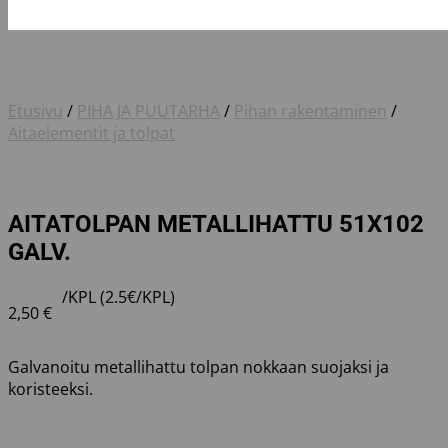
Etusivu
/
PIHA JA PUUTARHA
/
Pihan rakentaminen
/
Aitaelementit ja tolpat
AITATOLPAN METALLIHATTU 51X102
GALV.
/KPL (2.5€/KPL)
2,50
€
Galvanoitu metallihattu tolpan nokkaan suojaksi ja
koristeeksi.