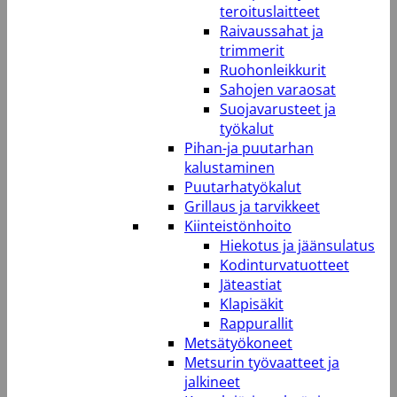
teroituslaitteet
Raivaussahat ja
trimmerit
Ruohonleikkurit
Sahojen varaosat
Suojavarusteet ja
työkalut
Pihan-ja puutarhan
kalustaminen
Puutarhatyökalut
Grillaus ja tarvikkeet
Kiinteistönhoito
Hiekotus ja jäänsulatus
Kodinturvatuotteet
Jäteastiat
Klapisäkit
Rappurallit
Metsätyökoneet
Metsurin työvaatteet ja
jalkineet