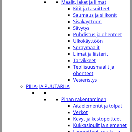
Maalit, lakat ja liimat
Kitit ja tasoitteet
Saumaus ja silikonit
Sisäkäyttöön
Sävytys
Puhdistus ja ohenteet
Ulkokäyttöön
Spraymaalit
Liimat ja liisterit
Tarvikkeet
Teollisuusmaalit ja
ohenteet
Vesieristys
PIHA- JA PUUTARHA
Pihan rakentaminen
Aitaelementit ja tolpat
Verkot
Kevyt-ja kestopeitteet
Kukkasipulit ja siemenet
Lannoitteet, mullat ja