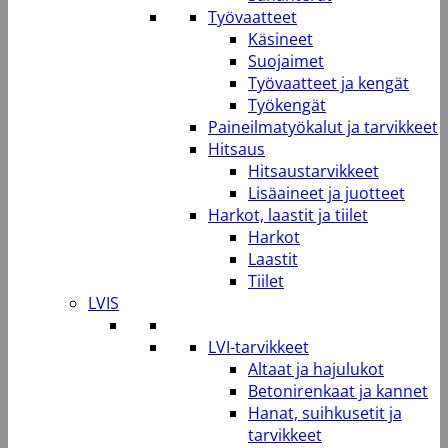
Työvaatteet
Käsineet
Suojaimet
Työvaatteet ja kengät
Työkengät
Paineilmatyökalut ja tarvikkeet
Hitsaus
Hitsaustarvikkeet
Lisäaineet ja juotteet
Harkot, laastit ja tiilet
Harkot
Laastit
Tiilet
LVIS
LVI-tarvikkeet
Altaat ja hajulukot
Betonirenkaat ja kannet
Hanat, suihkusetit ja
tarvikkeet