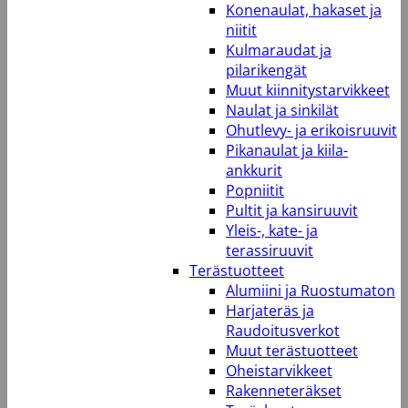
Konenaulat, hakaset ja
niitit
Kulmaraudat ja
pilarikengät
Muut kiinnitystarvikkeet
Naulat ja sinkilät
Ohutlevy- ja erikoisruuvit
Pikanaulat ja kiila-
ankkurit
Popniitit
Pultit ja kansiruuvit
Yleis-, kate- ja
terassiruuvit
Terästuotteet
Alumiini ja Ruostumaton
Harjateräs ja
Raudoitusverkot
Muut terästuotteet
Oheistarvikkeet
Rakenneteräkset