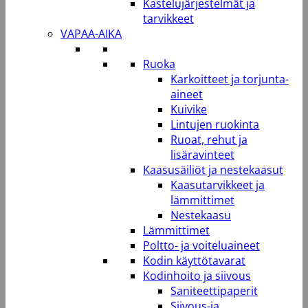
Kastelujärjestelmät ja
tarvikkeet
VAPAA-AIKA
Ruoka
Karkoitteet ja torjunta-
aineet
Kuivike
Lintujen ruokinta
Ruoat, rehut ja
lisäravinteet
Kaasusäiliöt ja nestekaasut
Kaasutarvikkeet ja
lämmittimet
Nestekaasu
Lämmittimet
Poltto- ja voiteluaineet
Kodin käyttötavarat
Kodinhoito ja siivous
Saniteettipaperit
Siivous-ja