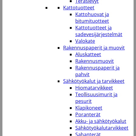
Teräslevyt
Kattotuotteet
Kattohuovat ja
bitumituotteet
Kattotuotteet ja
sadevesijärjestelmät
Valokate
Rakennuspaperit ja muovit
Aluskatteet
Rakennusmuovit
Rakennuspaperit ja
pahvit
Sähkötyökalut ja tarvikkeet
Hiomatarvikkeet
Teollisuusimurit ja
pesurit
Klapikoneet
Poranterät
Akku- ja sähkötyökalut
Sähkötyökalutarvikkeet
Sahanterät