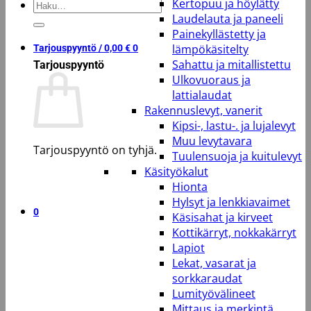
Kertopuu ja höylätty
Etsi:
Laudelauta ja paneeli
Painekyllästetty ja
lämpökäsitelty
Tarjouspyyntö /
0,00
€
0
Sahattu ja mitallistettu
Tarjouspyyntö
Ulkovuoraus ja
lattialaudat
Rakennuslevyt, vanerit
Kipsi-, lastu-. ja lujalevyt
Muu levytavara
Tarjouspyyntö on tyhjä.
Tuulensuoja ja kuitulevyt
Käsityökalut
Takaisin kauppaan
Hionta
Hylsyt ja lenkkiavaimet
0
Käsisahat ja kirveet
Kottikärryt, nokkakärryt
Lapiot
Lekat, vasarat ja
sorkkaraudat
Lumityövälineet
Mittaus ja merkintä