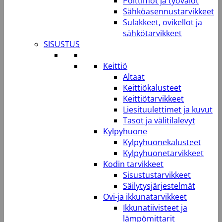
Polttimot ja työvalot
Sähköasennustarvikkeet
Sulakkeet, ovikellot ja
sähkötarvikkeet
SISUSTUS
Keittiö
Altaat
Keittiökalusteet
Keittiötarvikkeet
Liesituulettimet ja kuvut
Tasot ja välitilalevyt
Kylpyhuone
Kylpyhuonekalusteet
Kylpyhuonetarvikkeet
Kodin tarvikkeet
Sisustustarvikkeet
Säilytysjärjestelmät
Ovi-ja ikkunatarvikkeet
Ikkunatiivisteet ja
lämpömittarit