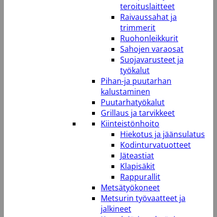
teroituslaitteet
Raivaussahat ja
trimmerit
Ruohonleikkurit
Sahojen varaosat
Suojavarusteet ja
työkalut
Pihan-ja puutarhan
kalustaminen
Puutarhatyökalut
Grillaus ja tarvikkeet
Kiinteistönhoito
Hiekotus ja jäänsulatus
Kodinturvatuotteet
Jäteastiat
Klapisäkit
Rappurallit
Metsätyökoneet
Metsurin työvaatteet ja
jalkineet