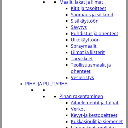
Maalit, lakat ja liimat
Kitit ja tasoitteet
Saumaus ja silikonit
Sisäkäyttöön
Sävytys
Puhdistus ja ohenteet
Ulkokäyttöön
Spraymaalit
Liimat ja liisterit
Tarvikkeet
Teollisuusmaalit ja
ohenteet
Vesieristys
PIHA- JA PUUTARHA
Pihan rakentaminen
Aitaelementit ja tolpat
Verkot
Kevyt-ja kestopeitteet
Kukkasipulit ja siemenet
Lannoitteet, mullat ja