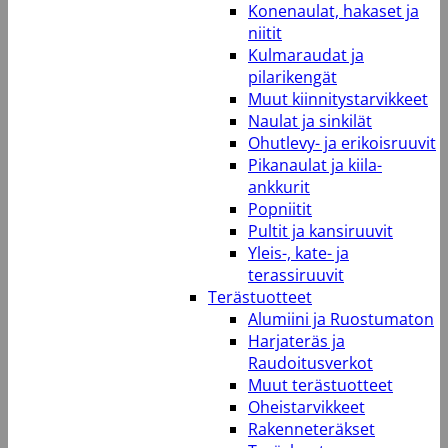
Konenaulat, hakaset ja
niitit
Kulmaraudat ja
pilarikengät
Muut kiinnitystarvikkeet
Naulat ja sinkilät
Ohutlevy- ja erikoisruuvit
Pikanaulat ja kiila-
ankkurit
Popniitit
Pultit ja kansiruuvit
Yleis-, kate- ja
terassiruuvit
Terästuotteet
Alumiini ja Ruostumaton
Harjateräs ja
Raudoitusverkot
Muut terästuotteet
Oheistarvikkeet
Rakenneteräkset