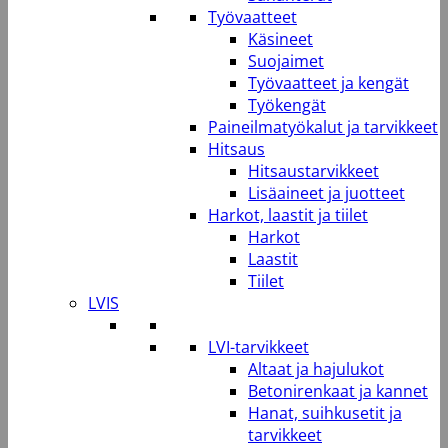
Työvaatteet
Käsineet
Suojaimet
Työvaatteet ja kengät
Työkengät
Paineilmatyökalut ja tarvikkeet
Hitsaus
Hitsaustarvikkeet
Lisäaineet ja juotteet
Harkot, laastit ja tiilet
Harkot
Laastit
Tiilet
LVIS
LVI-tarvikkeet
Altaat ja hajulukot
Betonirenkaat ja kannet
Hanat, suihkusetit ja
tarvikkeet