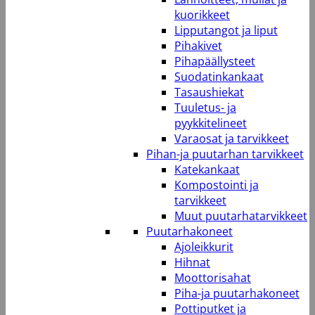
kuorikkeet
Lipputangot ja liput
Pihakivet
Pihapäällysteet
Suodatinkankaat
Tasaushiekat
Tuuletus- ja
pyykkitelineet
Varaosat ja tarvikkeet
Pihan-ja puutarhan tarvikkeet
Katekankaat
Kompostointi ja
tarvikkeet
Muut puutarhatarvikkeet
Puutarhakoneet
Ajoleikkurit
Hihnat
Moottorisahat
Piha-ja puutarhakoneet
Pottiputket ja