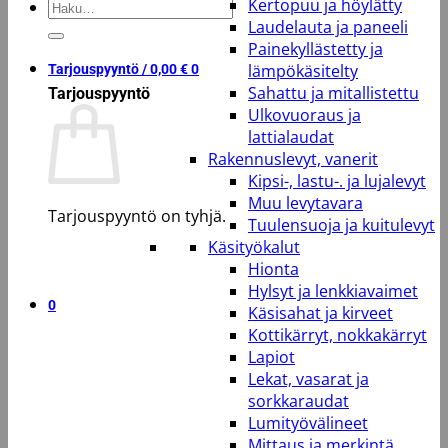
Kertopuu ja höylätty
Etsi:
Laudelauta ja paneeli
Painekyllästetty ja
lämpökäsitelty
Tarjouspyyntö /
0,00
€
0
Sahattu ja mitallistettu
Tarjouspyyntö
Ulkovuoraus ja
lattialaudat
Rakennuslevyt, vanerit
Kipsi-, lastu-. ja lujalevyt
Muu levytavara
Tarjouspyyntö on tyhjä.
Tuulensuoja ja kuitulevyt
Käsityökalut
Takaisin kauppaan
Hionta
Hylsyt ja lenkkiavaimet
0
Käsisahat ja kirveet
Kottikärryt, nokkakärryt
Lapiot
Lekat, vasarat ja
sorkkaraudat
Lumityövälineet
Mittaus ja merkintä