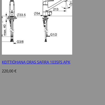
KEITTIÖHANA ORAS SAFIRA 1035FS APK
220,00
€