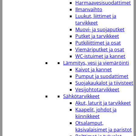
Harmaavesisuodattimet
Ilmanvaihto
Luukut, liittimet ja
tarvikkeet
Muovi- ja suojaputket
Putket ja tarvikkeet
Putkiliittimet ja osat
Viemäriputket ja osat
WC-istuimet ja kannet
Lämmitys, vesi ja viemäröinti
Kaivot ja kannet
Pumput ja suodattimet
Suojakaukalot ja tiivisteet
Vesijohtotarvikkeet
Sähkötarvikkeet
Akut, laturit ja tarvikkeet
Kaapelit, johdot ja
kiinnikkeet
Otsalamput,
käsivalaisimet ja paristot