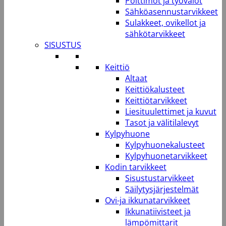
Polttimot ja työvalot
Sähköasennustarvikkeet
Sulakkeet, ovikellot ja
sähkötarvikkeet
SISUSTUS
Keittiö
Altaat
Keittiökalusteet
Keittiötarvikkeet
Liesituulettimet ja kuvut
Tasot ja välitilalevyt
Kylpyhuone
Kylpyhuonekalusteet
Kylpyhuonetarvikkeet
Kodin tarvikkeet
Sisustustarvikkeet
Säilytysjärjestelmät
Ovi-ja ikkunatarvikkeet
Ikkunatiivisteet ja
lämpömittarit