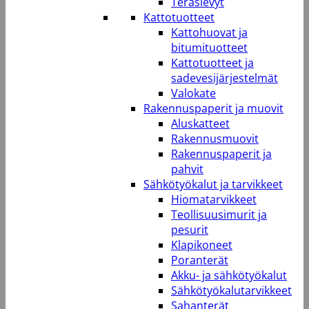
Teräslevyt
Kattotuotteet
Kattohuovat ja
bitumituotteet
Kattotuotteet ja
sadevesijärjestelmät
Valokate
Rakennuspaperit ja muovit
Aluskatteet
Rakennusmuovit
Rakennuspaperit ja
pahvit
Sähkötyökalut ja tarvikkeet
Hiomatarvikkeet
Teollisuusimurit ja
pesurit
Klapikoneet
Poranterät
Akku- ja sähkötyökalut
Sähkötyökalutarvikkeet
Sahanterät