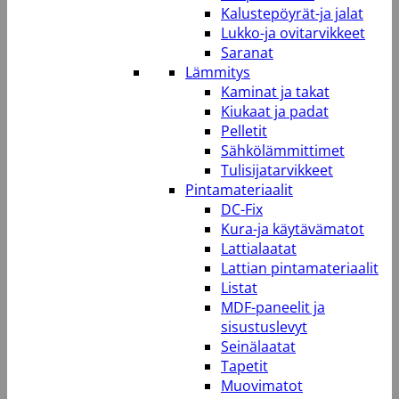
Kalustepöyrät-ja jalat
Lukko-ja ovitarvikkeet
Saranat
Lämmitys
Kaminat ja takat
Kiukaat ja padat
Pelletit
Sähkölämmittimet
Tulisijatarvikkeet
Pintamateriaalit
DC-Fix
Kura-ja käytävämatot
Lattialaatat
Lattian pintamateriaalit
Listat
MDF-paneelit ja
sisustuslevyt
Seinälaatat
Tapetit
Muovimatot