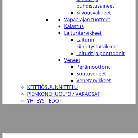
puhdistusaineet
Siivousvälineet
Vapaa-ajan tuotteet
Kalastus
Laituritarvikkeet
Laiturin
kiinnitystarvikkeet
Laiturit ja ponttoonit
Veneet
Perämoottorit
Soutuveneet
Venetarvikkeet
KEITTIÖSUUNNITTELU
PIENKONEHUOLTO / VARAOSAT
YHTEYSTIEDOT