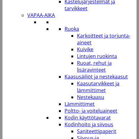
Kastelujärjestelmät ja
tarvikkeet
VAPAA-AIKA
Ruoka
Karkoitteet ja torjunta-
aineet
Kuivike
Lintujen ruokinta
Ruoat, rehut ja
lisäravinteet
Kaasusäiliöt ja nestekaasut
Kaasutarvikkeet ja
lämmittimet
Nestekaasu
Lämmittimet
Poltto- ja voiteluaineet
Kodin käyttötavarat
Kodinhoito ja siivous
Saniteettipaperit
Siivous-ja