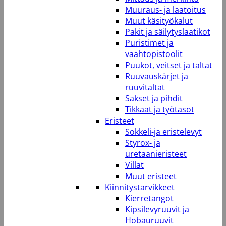
Muuraus- ja laatoitus
Muut käsityökalut
Pakit ja säilytyslaatikot
Puristimet ja
vaahtopistoolit
Puukot, veitset ja taltat
Ruuvauskärjet ja
ruuvitaltat
Sakset ja pihdit
Tikkaat ja työtasot
Eristeet
Sokkeli-ja eristelevyt
Styrox- ja
uretaanieristeet
Villat
Muut eristeet
Kiinnitystarvikkeet
Kierretangot
Kipsilevyruuvit ja
Hobauruuvit