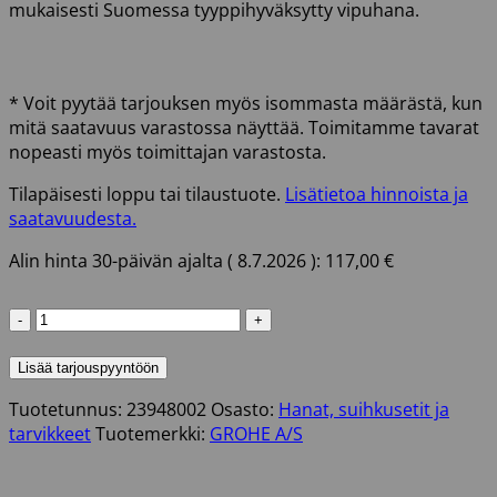
mukaisesti Suomessa tyyppihyväksytty vipuhana.
* Voit pyytää tarjouksen myös isommasta määrästä, kun
mitä saatavuus varastossa näyttää. Toimitamme tavarat
nopeasti myös toimittajan varastosta.
Tilapäisesti loppu tai tilaustuote.
Lisätietoa hinnoista ja
saatavuudesta.
Alin hinta 30-päivän ajalta (
8.7.2026
):
117,00
€
GROHE
VIPUHANA
EUROSMART
Lisää tarjouspyyntöön
2015
Tuotetunnus:
23948002
Osasto:
Hanat, suihkusetit ja
määrä
tarvikkeet
Tuotemerkki:
GROHE A/S