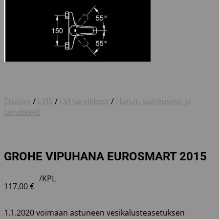
Etusivu
/
LVIS
/
LVI-tarvikkeet
/
Hanat, suihkusetit ja
tarvikkeet
GROHE VIPUHANA EUROSMART 2015
/KPL
117,00
€
1.1.2020 voimaan astuneen vesikalusteasetuksen