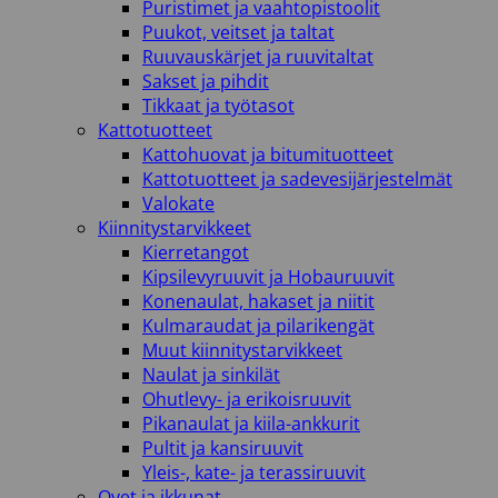
Puristimet ja vaahtopistoolit
Puukot, veitset ja taltat
Ruuvauskärjet ja ruuvitaltat
Sakset ja pihdit
Tikkaat ja työtasot
Kattotuotteet
Kattohuovat ja bitumituotteet
Kattotuotteet ja sadevesijärjestelmät
Valokate
Kiinnitystarvikkeet
Kierretangot
Kipsilevyruuvit ja Hobauruuvit
Konenaulat, hakaset ja niitit
Kulmaraudat ja pilarikengät
Muut kiinnitystarvikkeet
Naulat ja sinkilät
Ohutlevy- ja erikoisruuvit
Pikanaulat ja kiila-ankkurit
Pultit ja kansiruuvit
Yleis-, kate- ja terassiruuvit
Ovet ja ikkunat