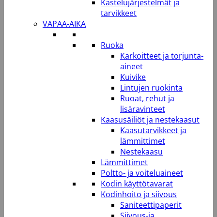
Kastelujärjestelmät ja
tarvikkeet
VAPAA-AIKA
Ruoka
Karkoitteet ja torjunta-
aineet
Kuivike
Lintujen ruokinta
Ruoat, rehut ja
lisäravinteet
Kaasusäiliöt ja nestekaasut
Kaasutarvikkeet ja
lämmittimet
Nestekaasu
Lämmittimet
Poltto- ja voiteluaineet
Kodin käyttötavarat
Kodinhoito ja siivous
Saniteettipaperit
Siivous-ja