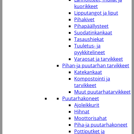
kuorikkeet
Lipputangot ja liput
Pihakivet
Pihapäällysteet
Suodatinkankaat
Tasaushiekat
Tuuletus- ja
pyykkitelineet
Varaosat ja tarvikkeet
Pihan-ja puutarhan tarvikkeet
Katekankaat
Kompostointi ja
tarvikkeet
Muut puutarhatarvikkeet
Puutarhakoneet
Ajoleikkurit
Hihnat
Moottorisahat
Piha-ja puutarhakoneet
Pottiputket ja