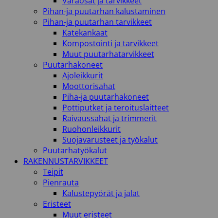
Varaosat ja tarvikkeet
Pihan-ja puutarhan kalustaminen
Pihan-ja puutarhan tarvikkeet
Katekankaat
Kompostointi ja tarvikkeet
Muut puutarhatarvikkeet
Puutarhakoneet
Ajoleikkurit
Moottorisahat
Piha-ja puutarhakoneet
Pottiputket ja teroituslaitteet
Raivaussahat ja trimmerit
Ruohonleikkurit
Suojavarusteet ja työkalut
Puutarhatyökalut
RAKENNUSTARVIKKEET
Teipit
Pienrauta
Kalustepyörät ja jalat
Eristeet
Muut eristeet