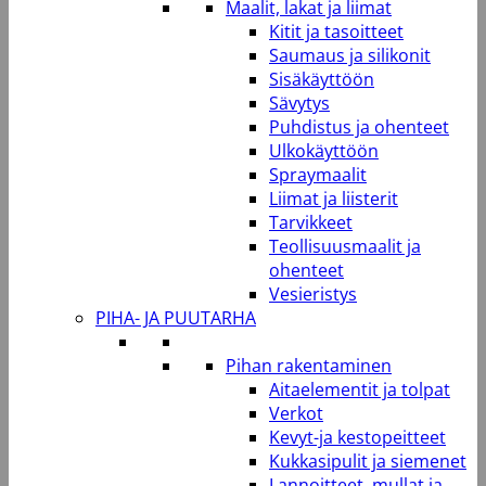
Maalit, lakat ja liimat
Kitit ja tasoitteet
Saumaus ja silikonit
Sisäkäyttöön
Sävytys
Puhdistus ja ohenteet
Ulkokäyttöön
Spraymaalit
Liimat ja liisterit
Tarvikkeet
Teollisuusmaalit ja
ohenteet
Vesieristys
PIHA- JA PUUTARHA
Pihan rakentaminen
Aitaelementit ja tolpat
Verkot
Kevyt-ja kestopeitteet
Kukkasipulit ja siemenet
Lannoitteet, mullat ja