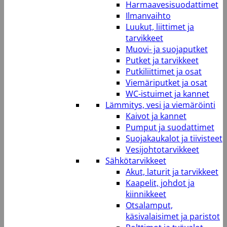
Harmaavesisuodattimet
Ilmanvaihto
Luukut, liittimet ja
tarvikkeet
Muovi- ja suojaputket
Putket ja tarvikkeet
Putkiliittimet ja osat
Viemäriputket ja osat
WC-istuimet ja kannet
Lämmitys, vesi ja viemäröinti
Kaivot ja kannet
Pumput ja suodattimet
Suojakaukalot ja tiivisteet
Vesijohtotarvikkeet
Sähkötarvikkeet
Akut, laturit ja tarvikkeet
Kaapelit, johdot ja
kiinnikkeet
Otsalamput,
käsivalaisimet ja paristot