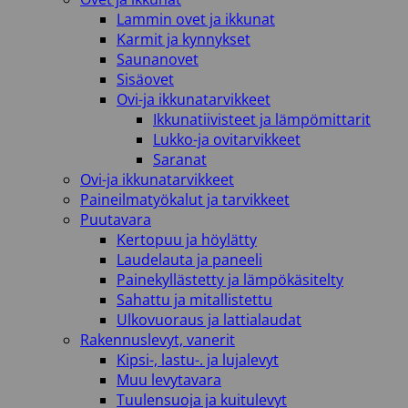
Lammin ovet ja ikkunat
Karmit ja kynnykset
Saunanovet
Sisäovet
Ovi-ja ikkunatarvikkeet
Ikkunatiivisteet ja lämpömittarit
Lukko-ja ovitarvikkeet
Saranat
Ovi-ja ikkunatarvikkeet
Paineilmatyökalut ja tarvikkeet
Puutavara
Kertopuu ja höylätty
Laudelauta ja paneeli
Painekyllästetty ja lämpökäsitelty
Sahattu ja mitallistettu
Ulkovuoraus ja lattialaudat
Rakennuslevyt, vanerit
Kipsi-, lastu-. ja lujalevyt
Muu levytavara
Tuulensuoja ja kuitulevyt