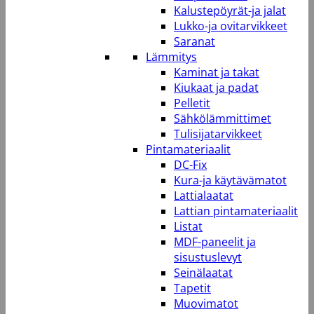
Kalustepöyrät-ja jalat
Lukko-ja ovitarvikkeet
Saranat
Lämmitys
Kaminat ja takat
Kiukaat ja padat
Pelletit
Sähkölämmittimet
Tulisijatarvikkeet
Pintamateriaalit
DC-Fix
Kura-ja käytävämatot
Lattialaatat
Lattian pintamateriaalit
Listat
MDF-paneelit ja
sisustuslevyt
Seinälaatat
Tapetit
Muovimatot