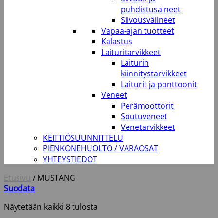
puhdistusaineet
Siivousvälineet
Vapaa-ajan tuotteet
Kalastus
Laituritarvikkeet
Laiturin
kiinnitystarvikkeet
Laiturit ja ponttoonit
Veneet
Perämoottorit
Soutuveneet
Venetarvikkeet
KEITTIÖSUUNNITTELU
PIENKONEHUOLTO / VARAOSAT
YHTEYSTIEDOT
Etusivu
/
MUSTANG
Suodata
Näytetään kaikki 8 tulosta