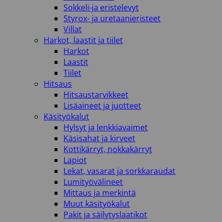
Sokkeli-ja eristelevyt
Styrox- ja uretaanieristeet
Villat
Harkot, laastit ja tiilet
Harkot
Laastit
Tiilet
Hitsaus
Hitsaustarvikkeet
Lisäaineet ja juotteet
Käsityökalut
Hylsyt ja lenkkiavaimet
Käsisahat ja kirveet
Kottikärryt, nokkakärryt
Lapiot
Lekat, vasarat ja sorkkaraudat
Lumityövälineet
Mittaus ja merkintä
Muut käsityökalut
Pakit ja säilytyslaatikot