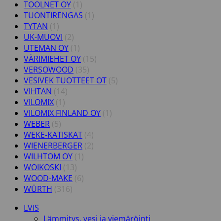
TOOLNET OY
(1)
TUONTIRENGAS
(1)
TYTAN
(1)
UK-MUOVI
(2)
UTEMAN OY
(1)
VÄRIMIEHET OY
(15)
VERSOWOOD
(35)
VESIVEK TUOTTEET OT
(5)
VIHTAN
(14)
VILOMIX
(1)
VILOMIX FINLAND OY
(1)
WEBER
(5)
WEKE-KATISKAT
(4)
WIENERBERGER
(2)
WILHTOM OY
(1)
WOIKOSKI
(13)
WOOD-MAKE
(6)
WÜRTH
(316)
LVIS
Lämmitys, vesi ja viemäröinti