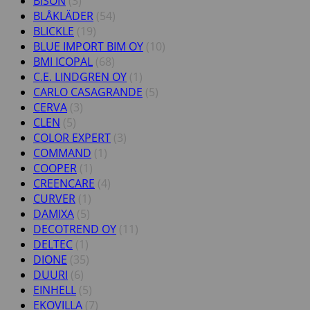
BISON
(3)
BLÅKLÄDER
(54)
BLICKLE
(19)
BLUE IMPORT BIM OY
(10)
BMI ICOPAL
(68)
C.E. LINDGREN OY
(1)
CARLO CASAGRANDE
(5)
CERVA
(3)
CLEN
(5)
COLOR EXPERT
(3)
COMMAND
(1)
COOPER
(1)
CREENCARE
(4)
CURVER
(1)
DAMIXA
(5)
DECOTREND OY
(11)
DELTEC
(1)
DIONE
(35)
DUURI
(6)
EINHELL
(5)
EKOVILLA
(7)