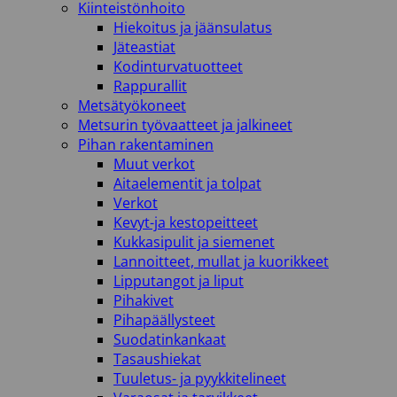
Kiinteistönhoito
Hiekoitus ja jäänsulatus
Jäteastiat
Kodinturvatuotteet
Rappurallit
Metsätyökoneet
Metsurin työvaatteet ja jalkineet
Pihan rakentaminen
Muut verkot
Aitaelementit ja tolpat
Verkot
Kevyt-ja kestopeitteet
Kukkasipulit ja siemenet
Lannoitteet, mullat ja kuorikkeet
Lipputangot ja liput
Pihakivet
Pihapäällysteet
Suodatinkankaat
Tasaushiekat
Tuuletus- ja pyykkitelineet