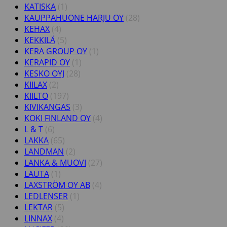
KATISKA
(1)
KAUPPAHUONE HARJU OY
(28)
KEHAX
(4)
KEKKILÄ
(5)
KERA GROUP OY
(1)
KERAPID OY
(1)
KESKO OYJ
(28)
KIILAX
(2)
KIILTO
(197)
KIVIKANGAS
(3)
KOKI FINLAND OY
(4)
L & T
(6)
LAKKA
(65)
LANDMAN
(2)
LANKA & MUOVI
(27)
LAUTA
(1)
LAXSTRÖM OY AB
(4)
LEDLENSER
(1)
LEKTAR
(5)
LINNAX
(4)