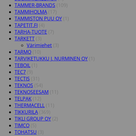
TAMMER-BRANDS
(109)
TAMMIHOLMA
(17)
TAMMISTON PUU OY
(1)
TAPETIT.FI
(4)
TARHA-TUOTE
(7)
TARKETT
(3)
Värimiehet
(3)
TARMO
(10)
TARVIKETUKKU J. NURMINEN OY
(1)
TEBOIL
(1)
TEC7
(9)
TECTIS
(31)
TEKNOS
(54)
TEKNOSEESAM
(11)
TELPAK
(12)
THERMACELL
(11)
TIKKURILA
(369)
TIKLI GROUP OY
(2)
TIMCO
(5)
TOHATSU
(3)