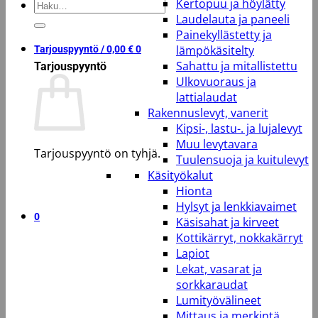
Kertopuu ja höylätty
Etsi:
Laudelauta ja paneeli
Painekyllästetty ja
lämpökäsitelty
Tarjouspyyntö /
0,00
€
0
Sahattu ja mitallistettu
Tarjouspyyntö
Ulkovuoraus ja
lattialaudat
Rakennuslevyt, vanerit
Kipsi-, lastu-. ja lujalevyt
Muu levytavara
Tarjouspyyntö on tyhjä.
Tuulensuoja ja kuitulevyt
Käsityökalut
Takaisin kauppaan
Hionta
Hylsyt ja lenkkiavaimet
0
Käsisahat ja kirveet
Kottikärryt, nokkakärryt
Lapiot
Lekat, vasarat ja
sorkkaraudat
Lumityövälineet
Mittaus ja merkintä