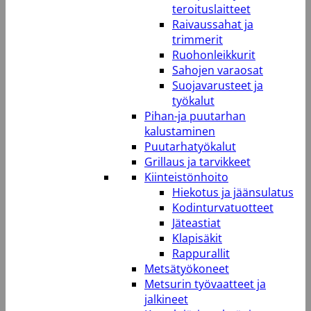
teroituslaitteet
Raivaussahat ja
trimmerit
Ruohonleikkurit
Sahojen varaosat
Suojavarusteet ja
työkalut
Pihan-ja puutarhan
kalustaminen
Puutarhatyökalut
Grillaus ja tarvikkeet
Kiinteistönhoito
Hiekotus ja jäänsulatus
Kodinturvatuotteet
Jäteastiat
Klapisäkit
Rappurallit
Metsätyökoneet
Metsurin työvaatteet ja
jalkineet