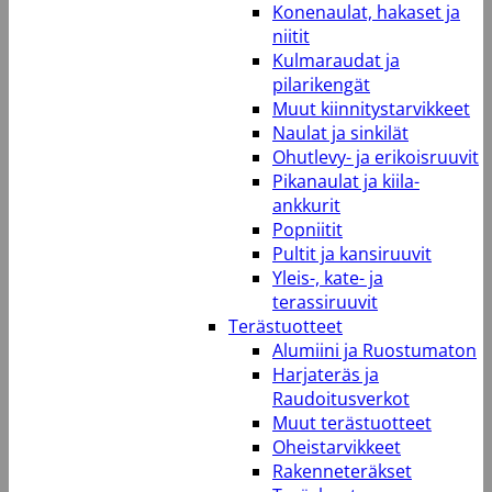
Konenaulat, hakaset ja
niitit
Kulmaraudat ja
pilarikengät
Muut kiinnitystarvikkeet
Naulat ja sinkilät
Ohutlevy- ja erikoisruuvit
Pikanaulat ja kiila-
ankkurit
Popniitit
Pultit ja kansiruuvit
Yleis-, kate- ja
terassiruuvit
Terästuotteet
Alumiini ja Ruostumaton
Harjateräs ja
Raudoitusverkot
Muut terästuotteet
Oheistarvikkeet
Rakenneteräkset