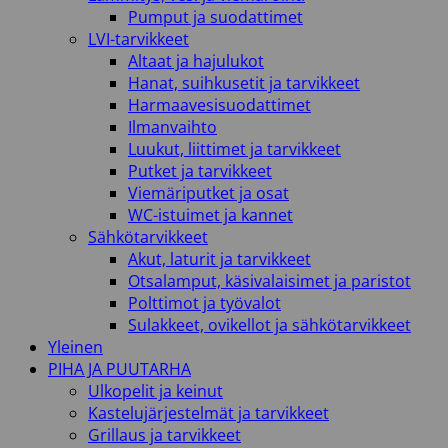
Pumput ja suodattimet
LVI-tarvikkeet
Altaat ja hajulukot
Hanat, suihkusetit ja tarvikkeet
Harmaavesisuodattimet
Ilmanvaihto
Luukut, liittimet ja tarvikkeet
Putket ja tarvikkeet
Viemäriputket ja osat
WC-istuimet ja kannet
Sähkötarvikkeet
Akut, laturit ja tarvikkeet
Otsalamput, käsivalaisimet ja paristot
Polttimot ja työvalot
Sulakkeet, ovikellot ja sähkötarvikkeet
Yleinen
PIHA JA PUUTARHA
Ulkopelit ja keinut
Kastelujärjestelmät ja tarvikkeet
Grillaus ja tarvikkeet