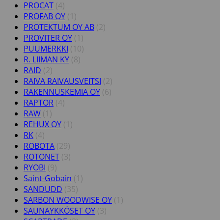
PROCAT
(4)
PROFAB OY
(1)
PROTEKTUM OY AB
(2)
PROVITER OY
(1)
PUUMERKKI
(10)
R. LIIMAN KY
(8)
RAID
(2)
RAIVA RAIVAUSVEITSI
(2)
RAKENNUSKEMIA OY
(6)
RAPTOR
(4)
RAW
(1)
REHUX OY
(1)
RK
(4)
ROBOTA
(29)
ROTONET
(3)
RYOBI
(9)
Saint-Gobain
(1)
SANDUDD
(35)
SARBON WOODWISE OY
(1)
SAUNAYKKÖSET OY
(3)