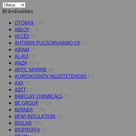
Brändivalikko
ÖTÖKKÄ
(30)
ABLOY
(11)
ACCÉS
(1)
ÄHTÄRIN PUUSORVAAMO OY
(1)
AIRAM
(1)
AL-KO
(2)
ANZA
(121)
ARTIC MARINE
(4)
AURESKOSKEN JALOSTETEHDAS
(1)
AXA
(1)
AZET
(2)
BARCLAY CHEMICALS
(1)
BE GROUP
(112)
BERNER
(109)
BEWI INSULATION
(3)
BIOLAN
(58)
BIOPROFFA
(2)