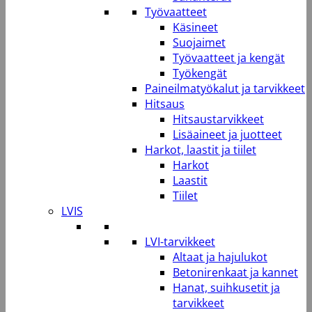
Työvaatteet
Käsineet
Suojaimet
Työvaatteet ja kengät
Työkengät
Paineilmatyökalut ja tarvikkeet
Hitsaus
Hitsaustarvikkeet
Lisäaineet ja juotteet
Harkot, laastit ja tiilet
Harkot
Laastit
Tiilet
LVIS
LVI-tarvikkeet
Altaat ja hajulukot
Betonirenkaat ja kannet
Hanat, suihkusetit ja
tarvikkeet