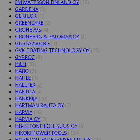
FM MATTSSON FINLAND OY
(12)
GARDENA
(3)
GERFLOR
(1)
GREENCARE
(2)
GROHE A/S
(4)
GRÖNBERG & PALOMAA OY
(1)
GUSTAVSBERG
(1)
GVK COATING TECHNOLOGY OY
(35)
GYPROC
(8)
H&H
(32)
HABO
(7)
HAHLE
(1)
HALLTEX
(2)
HAND1A
(4)
HANKKIJA
(28)
HARTMAN RAUTA OY
(2)
HARVIA
(16)
HARVIA OY
(3)
HB-BETONITEOLLISUUS OY
(6)
HIKOKI POWER TOOLS
(134)
HORISONT ENTERPRISES LTD OY
(11)