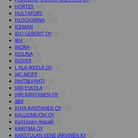
HORTEX
(40)
HULTAFORS
(72)
HUSQVARNA
(137)
ICEMAN
(2)
IDO GEBERIT OY
(3)
IKH
(27)
INORA
(2)
ISOLINA
(3)
ISOVER
(12)
J. ALA-IKKELÄ OY
(1)
JAC-MOPP
(2)
JAHTI&VAHTI
(16)
JARI ESKOLA
(4)
JARI RANTANEN OY
(1)
JBM
(2)
JUHA RANTANEN OY
(13)
KALLIOMUOVI OY
(1)
Kantosen metalli
(3)
KARITMA OY
(1)
KARSTULAN VENE JÄRVINEN KY
(2)