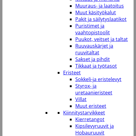
Muuraus- ja laatoitus
Muut käsityökalut
Pakit ja säilytyslaatikot
Puristimet ja
vaahtopistoolit
Puukot, veitset ja taltat
Ruuvauskärjet ja
ruuvitaltat
Sakset ja pihdit
Tikkaat ja työtasot
Eristeet
Sokkeli-ja eristelevyt
Styrox- ja
uretaanieristeet
Villat
Muut eristeet
Kiinnitystarvikkeet
Kierretangot
Kipsilevyruuvit ja
Hobauruuvit