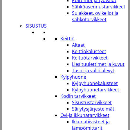
Polttimot ja työvalot
Sähköasennustarvikkeet
Sulakkeet, ovikellot ja
sähkötarvikkeet
SISUSTUS
Keittiö
Altaat
Keittiökalusteet
Keittiötarvikkeet
Liesituulettimet ja kuvut
Tasot ja välitilalevyt
Kylpyhuone
Kylpyhuonekalusteet
Kylpyhuonetarvikkeet
Kodin tarvikkeet
Sisustustarvikkeet
Säilytysjärjestelmät
Ovi-ja ikkunatarvikkeet
Ikkunatiivisteet ja
lämpömittarit