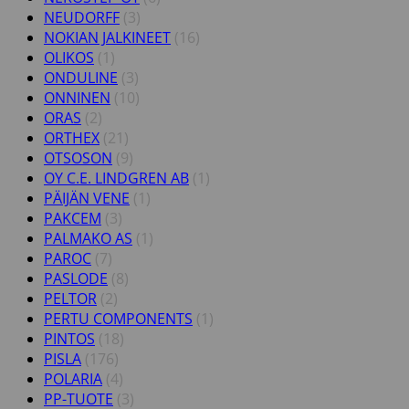
NEUDORFF
(3)
NOKIAN JALKINEET
(16)
OLIKOS
(1)
ONDULINE
(3)
ONNINEN
(10)
ORAS
(2)
ORTHEX
(21)
OTSOSON
(9)
OY C.E. LINDGREN AB
(1)
PÄIJÄN VENE
(1)
PAKCEM
(3)
PALMAKO AS
(1)
PAROC
(7)
PASLODE
(8)
PELTOR
(2)
PERTU COMPONENTS
(1)
PINTOS
(18)
PISLA
(176)
POLARIA
(4)
PP-TUOTE
(3)