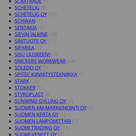
SCARTRADE
(3)
SCHETELIG
(9)
SCHETELIG OY
(16)
SCHWAN
(1)
SENTAKIA
(31)
SIEVIN JALKINE
(49)
SINITUOTE OY
(11)
SIPARILA
(1)
SISU LIUSKEKIVI
(3)
SNICKERS WORKWEAR
(24)
SOLEDO OY
(1)
SPITEC KIINNITYSTEKNIIKKA
(1)
STARK
(23)
STOKKER
(1)
STYROPLAST
(8)
SUNWIND GYLLING OY
(1)
SUOMEN AM-MARKKINOINTI OY
(1)
SUOMEN KERTA OY
(1)
SUOMEN LÄMPÖMITTARI
(7)
SUOMI TRADING OY
(11)
SUOMI-VENEET OY
(1)