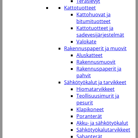
Teräslevyt
Kattotuotteet
Kattohuovat ja
bitumituotteet
Kattotuotteet ja
sadevesijärjestelmät
Valokate
Rakennuspaperit ja muovit
Aluskatteet
Rakennusmuovit
Rakennuspaperit ja
pahvit
Sähkötyökalut ja tarvikkeet
Hiomatarvikkeet
Teollisuusimurit ja
pesurit
Klapikoneet
Poranterät
Akku- ja sähkötyökalut
Sähkötyökalutarvikkeet
Sahanterät