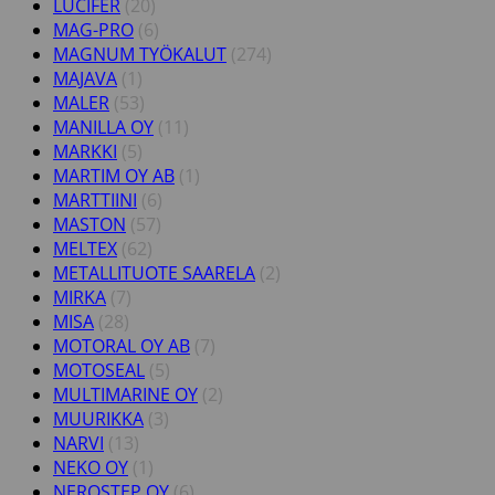
LUCIFER
(20)
MAG-PRO
(6)
MAGNUM TYÖKALUT
(274)
MAJAVA
(1)
MALER
(53)
MANILLA OY
(11)
MARKKI
(5)
MARTIM OY AB
(1)
MARTTIINI
(6)
MASTON
(57)
MELTEX
(62)
METALLITUOTE SAARELA
(2)
MIRKA
(7)
MISA
(28)
MOTORAL OY AB
(7)
MOTOSEAL
(5)
MULTIMARINE OY
(2)
MUURIKKA
(3)
NARVI
(13)
NEKO OY
(1)
NEROSTEP OY
(6)