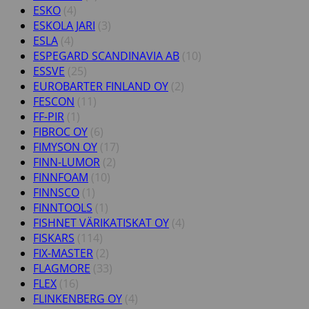
ESKO
(4)
ESKOLA JARI
(3)
ESLA
(4)
ESPEGARD SCANDINAVIA AB
(10)
ESSVE
(25)
EUROBARTER FINLAND OY
(2)
FESCON
(11)
FF-PIR
(1)
FIBROC OY
(6)
FIMYSON OY
(17)
FINN-LUMOR
(2)
FINNFOAM
(10)
FINNSCO
(1)
FINNTOOLS
(1)
FISHNET VÄRIKATISKAT OY
(4)
FISKARS
(114)
FIX-MASTER
(2)
FLAGMORE
(33)
FLEX
(16)
FLINKENBERG OY
(4)