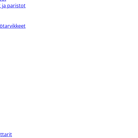
 ja paristot
kötarvikkeet
ttarit