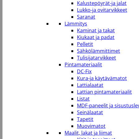
Kalustepöyrät-ja jalat
Lukko-ja ovitarvikkeet
Saranat
Lämmitys
Kaminat ja takat
Kiukaat ja padat
Pelletit
Sähkölämmittimet
Tulisijatarvikkeet
Pintamateriaalit
DC-Fix
Kura-ja käytävämatot
Lattialaatat
Lattian pintamateriaalit
Listat
MDF-paneelit ja sisustusle
Seinälaatat
Tapetit
Muovimatot
Maalit, lakat ja liimat