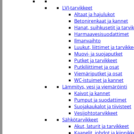
LVI-tarvikkeet
Altaat ja hajulukot
Betonirenkaat ja kannet
Hanat, suihkusetit ja tarvi
Harmaavesisuodattimet
Ilmanvaihto
Luukut, liittimet ja tarvikke
Muovi- ja suojaputket
Putket ja tarvikkeet
Putkiliittimet ja osat
Viemäriputket ja osat
WC-istuimet ja kannet
Lämmitys, vesi ja viemäröinti
Kaivot ja kannet
Pumput ja suodattimet
Suojakaukalot ja tiivisteet
Vesijohtotarvikkeet
Sähkötarvikkeet
Akut, laturit ja tarvikkeet
Kaapelit, johdot ja kiinnikk