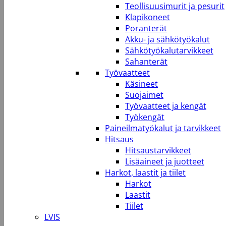
Teollisuusimurit ja pesurit
Klapikoneet
Poranterät
Akku- ja sähkötyökalut
Sähkötyökalutarvikkeet
Sahanterät
Työvaatteet
Käsineet
Suojaimet
Työvaatteet ja kengät
Työkengät
Paineilmatyökalut ja tarvikkeet
Hitsaus
Hitsaustarvikkeet
Lisäaineet ja juotteet
Harkot, laastit ja tiilet
Harkot
Laastit
Tiilet
LVIS