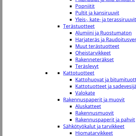
Popniitit
Pultit ja kansiruuvit
Yleis-, kate- ja terassiruuvi
Terästuotteet
Alumiini ja Ruostumaton
Harjateräs ja Raudoitusve
Muut terästuotteet
Oheistarvikkeet
Rakenneteräkset
Teräslevyt
Kattotuotteet
Kattohuovat ja bitumituot
Kattotuotteet ja sadevesij
Valokate
Rakennuspaperit ja muovit
Aluskatteet
Rakennusmuovit
Rakennuspaperit ja pahvit
Sähkötyökalut ja tarvikkeet
Hiomatarvikkeet