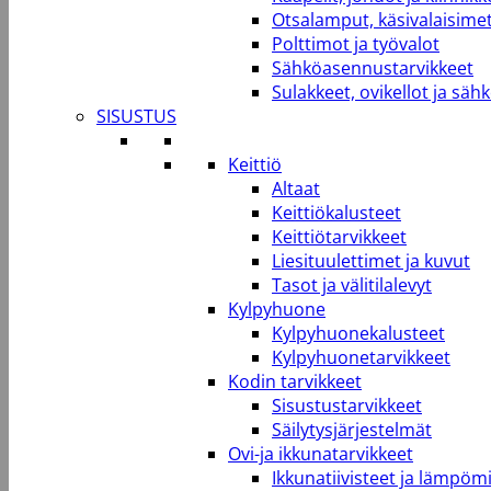
Otsalamput, käsivalaisimet
Polttimot ja työvalot
Sähköasennustarvikkeet
Sulakkeet, ovikellot ja säh
SISUSTUS
Keittiö
Altaat
Keittiökalusteet
Keittiötarvikkeet
Liesituulettimet ja kuvut
Tasot ja välitilalevyt
Kylpyhuone
Kylpyhuonekalusteet
Kylpyhuonetarvikkeet
Kodin tarvikkeet
Sisustustarvikkeet
Säilytysjärjestelmät
Ovi-ja ikkunatarvikkeet
Ikkunatiivisteet ja lämpömi