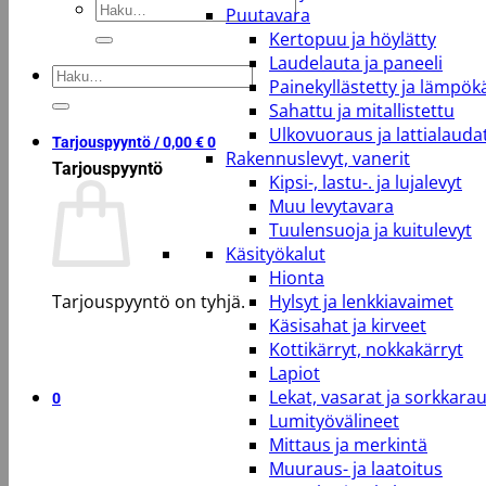
Etsi:
Puutavara
Kertopuu ja höylätty
Laudelauta ja paneeli
Etsi:
Painekyllästetty ja lämpökä
Sahattu ja mitallistettu
Ulkovuoraus ja lattialauda
Tarjouspyyntö /
0,00
€
0
Rakennuslevyt, vanerit
Tarjouspyyntö
Kipsi-, lastu-. ja lujalevyt
Muu levytavara
Tuulensuoja ja kuitulevyt
Käsityökalut
Hionta
Tarjouspyyntö on tyhjä.
Hylsyt ja lenkkiavaimet
Käsisahat ja kirveet
Kottikärryt, nokkakärryt
Takaisin kauppaan
Lapiot
Lekat, vasarat ja sorkkara
0
Lumityövälineet
Mittaus ja merkintä
Muuraus- ja laatoitus