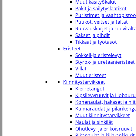
Muut käsityökalut
Pakit ja säilytyslaatikot
Puristimet ja vaahtopistool
Puukot, veitset ja taltat
Ruuvauskärjet ja ruuvitalt
Sakset ja pihdit
Tikkaat ja työtasot
Eristeet
Sokkeli-ja eristelevyt
Styrox- ja uretaanieristeet
Villat
Muut eristeet
Kiinnitystarvikkeet
Kierretangot
Kipsilevyruuvit ja Hobauru
Konenaulat, hakaset ja niit
Kulmaraudat ja pilarikeng
Muut kiinnitystarvikkeet
Naulat ja sinkilät
Ohutlevy- ja erikoisruuvit
Pikanaulat ja kiila-ankkurit